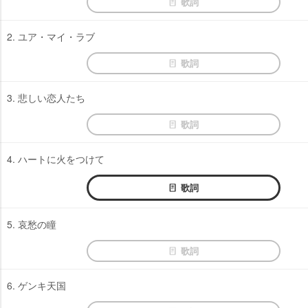
歌詞
2. ユア・マイ・ラブ
歌詞
3. 悲しい恋人たち
歌詞
4. ハートに火をつけて
歌詞
5. 哀愁の瞳
歌詞
6. ゲンキ天国