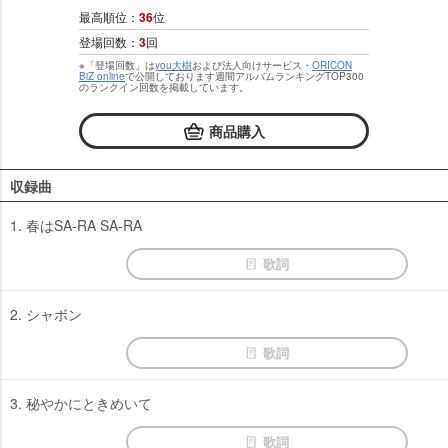
最高順位：
36
位
登場回数：
3
回
※「登場回数」は
you大樹
および法人向けサービス・
ORICON
BiZ online
で公開しております週間アルバムランキングTOP300
のランクイン回数を掲載しています。
商品購入
収録曲
1. 春はSA-RA SA-RA
歌詞
2. シャボン
歌詞
3. 秘やかにときめいて
歌詞