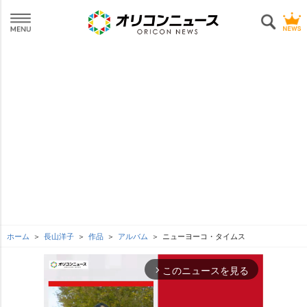
ホーム
長山洋子
作品
アルバム
ニューヨーコ・タイムス
このニュースを見る
arrow_forward_ios