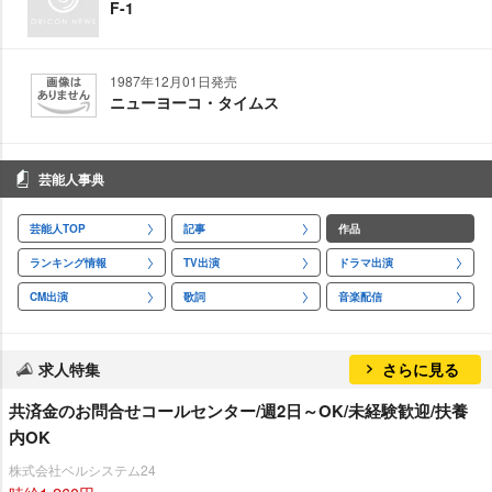
F-1
1987年12月01日発売
ニューヨーコ・タイムス
芸能人事典
芸能人TOP
記事
作品
ランキング情報
TV出演
ドラマ出演
CM出演
歌詞
音楽配信
求人特集
さらに見る
共済金のお問合せコールセンター/週2日～OK/未経験歓迎/扶養
内OK
株式会社ベルシステム24