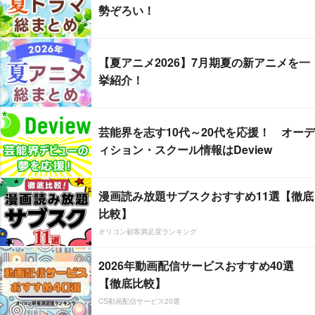
勢ぞろい！
【夏アニメ2026】7月期夏の新アニメを一
挙紹介！
芸能界を志す10代～20代を応援！ オーデ
ィション・スクール情報はDeview
漫画読み放題サブスクおすすめ11選【徹底
比較】
オリコン顧客満足度ランキング
2026年動画配信サービスおすすめ40選
【徹底比較】
CS動画配信サービス20選