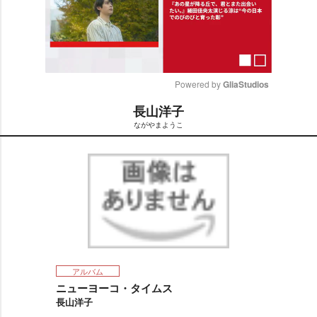
Powered by 
GliaStudios
長山洋子
M
ながやまようこ
u
t
e
アルバム
ニューヨーコ・タイムス
長山洋子