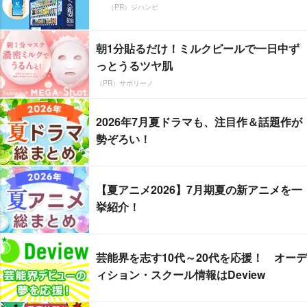
（PR）ジハンピ
朝1分貼るだけ！ミルクピールで一日中ず
っとうるツヤ肌
（PR）サボリーノ
2026年7月夏ドラマも、注目作＆話題作が
勢ぞろい！
【夏アニメ2026】7月期夏の新アニメを一
挙紹介！
芸能界を志す10代～20代を応援！ オーデ
ィション・スクール情報はDeview