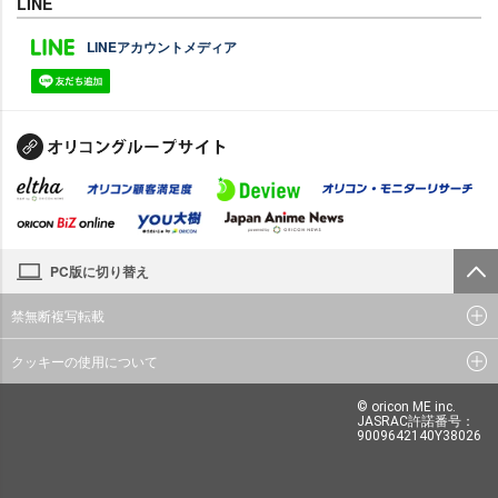
LINE
LINEアカウントメディア
PC版に切り替え
禁無断複写転載
クッキーの使用について
© oricon ME inc.
JASRAC許諾番号：
9009642140Y38026