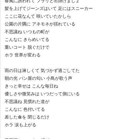
春風に誘われて フラリと出掛けましょ
髪を上げてジーンズはいて 足にはスニーカー
ここに花なんて 咲いていたかしら
公園の片隅に アネモネが揺れている
不思議ね いつもの町が
こんなに きらめいてる
重いコート 脱ぐだけで
ホラ 世界が変わる
雨の日は淋しくて 気づかず過ごしてた
朝の光 パン屋の匂い 小鳥が歌う声
きっと幸せは こんな毎日ね
優しさや微笑みは いつだって側にいる
不思議ね 見慣れた道が
こんなに 色付いてる
差した傘を 閉じるだけ
ホラ 涙も上がる