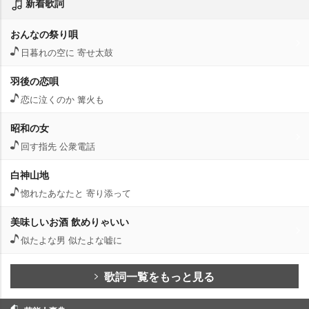
新着歌詞
おんなの祭り唄
日暮れの空に 寄せ太鼓
羽後の恋唄
恋に泣くのか 篝火も
昭和の女
回す指先 公衆電話
白神山地
惚れたあなたと 寄り添って
美味しいお酒 飲めりゃいい
似たよな男 似たよな嘘に
歌詞一覧をもっと見る