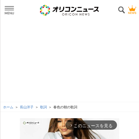
ホーム
長山洋子
歌詞
春色の朝の歌詞
このニュースを見る
arrow_forward_ios