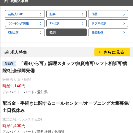
芸能人事典
芸能人TOP
記事
作品
ランキング情報
TV出演
ドラマ出演
CM出演
歌詞
音楽配信
求人特集
さらに見る
「週4から可」調理スタッフ/無資格可/シフト相談可/病
NEW
院/社会保障完備
医療法人山下病院
時給1,140円
アルバイト・パート / 愛知県
配当金・手続きに関するコールセンター/オープニング大量募集/
土日祝休み
株式会社ベルシステム24
時給1,400円
アルバイト・パート / 契約社員 / 北海道