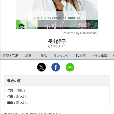
Powered by 
GliaStudios
長山洋子
M
ながやまようこ
u
t
芸能人TOP
記事
作品
ランキング
TV出演
ドラマ出演
e
春色の朝
作詞 :
円香乃
作曲 :
西つよし
編曲 :
西つよし