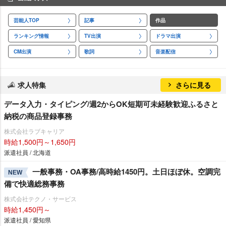
芸能人TOP
記事
作品
ランキング情報
TV出演
ドラマ出演
CM出演
歌詞
音楽配信
求人特集
さらに見る
データ入力・タイピング/週2からOK短期可未経験歓迎ふるさと
納税の商品登録事務
株式会社ラブキャリア
時給1,500円～1,650円
派遣社員 / 北海道
一般事務・OA事務/高時給1450円。土日ほぼ休。空調完
NEW
備で快適総務事務
株式会社テクノ・サービス
時給1,450円～
派遣社員 / 愛知県