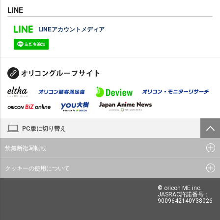
LINE
LINEアカウントメディア
PC版に切り替え
禁無断複写転載
クッキーの使用について
© oricon ME inc.
JASRAC許諾番号：
9009642140Y38026