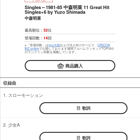
Singles～1981-85 中森明菜 11 Great Hit
Singles+6 by Yuzo Shimada
中森明菜
最高順位：
32
位
登場回数：
14
回
※「登場回数」は
you大樹
および法人向けサービス・
ORICON
BiZ online
で公開しております週間アルバムランキングTOP300
のランクイン回数を掲載しています。
商品購入
収録曲
1. スローモーション
歌詞
2. 少女A
歌詞