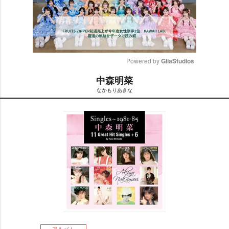
Powered by 
GliaStudios
中森明菜
M
なかもりあきな
u
t
e
アルバム