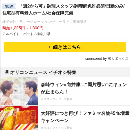
「週2から可」調理スタッフ/調理師免許必須/日勤のみ/
NEW
住宅型有料老人ホーム/社会保障完備
株式会社川島コーポレーション/サニーライフ湘南藤沢
時給1,225円～1,300円
アルバイト・パート / 神奈川県
続きはこちら
sponsored by 求人ボックス
オリコンニュース イチオシ特集
森崎ウィン×向井康二“両片思い”にキュン
が止まらん！
オリコンタイアップ特集
大好評につき再び！ファミマ名物45％増量
キャンペーン
オリコンタイアップ特集