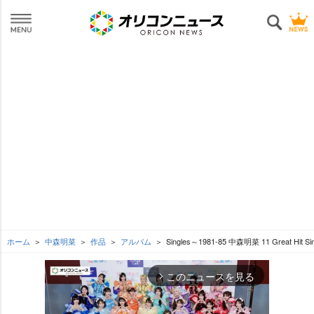
ホーム
中森明菜
作品
アルバム
Singles～1981-85 中森明菜 11 Great Hit Sin
このニュースを見る
arrow_forward_ios