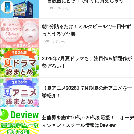
自販機にピッ！ですぐに買えちゃう
（PR）ジハンピ
朝1分貼るだけ！ミルクピールで一日中ず
っとうるツヤ肌
（PR）サボリーノ
2026年7月夏ドラマも、注目作＆話題作が
勢ぞろい！
【夏アニメ2026】7月期夏の新アニメを一
挙紹介！
芸能界を志す10代～20代を応援！ オーデ
ィション・スクール情報はDeview