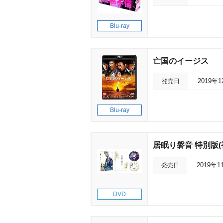
Blu-ray
亡国のイージス
発売日
2019年
Blu-ray
居眠り磐音 特別版(
発売日
2019年1
DVD