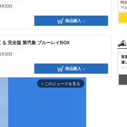
時給
04月23日
アル
商品購入
る 完全版 第弐集 ブルーレイBOX
01月22日
茶
違
オ
商品購入
このニュースを見る
arrow_forward_ios