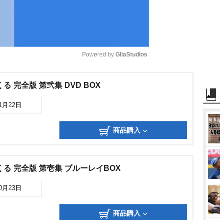
Powered by 
GliaStudios
M
 完全版 第弐集 DVD BOX
u
01月22日
t
e
商品購入
る 完全版 第壱集 ブルーレイBOX
10月23日
商品購入