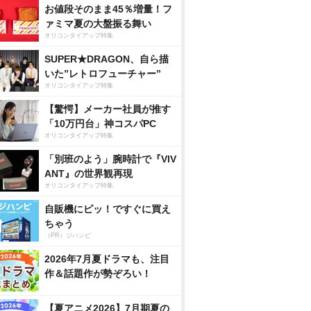
お値段そのまま45％増量！フ
ァミマ夏の大盤振る舞い
オリコンタイアップ特集
SUPER★DRAGON、自ら描
いた”レトロフューチャー”
オリコンタイアップ特集
【驚愕】メーカー社員が推す
「10万円台」神コスパPC
オリコンタイアップ特集
「別班のよう」腕時計で『VIV
ANT』の世界観再現
オリコンタイアップ特集
自販機にピッ！ですぐに買え
ちゃう
（PR）ジハンピ
2026年7月夏ドラマも、注目
作＆話題作が勢ぞろい！
【夏アニメ2026】7月期夏の