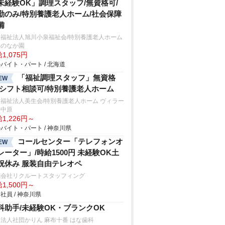
未経験OK」調理スタッフ/無資格可/
勤のみ/特別養護老人ホーム/社会保障
備
会福祉法人旭川小泉福祉会/特別養護老人ホーム
川のなか園
1,075円
バイト・パート / 北海道
「福祉調理スタッフ」無資格
EW
/シフト相談可/特別養護老人ホーム
福祉法人美生会/特別養護老人ホーム ヴィラー
ュ中原
1,226円～
バイト・パート / 神奈川県
コールセンター「テレフォンオ
EW
レーター」/時給1500円 未経験OK土
祝休み 服装自由テレオペ
式会社リクルートスタッフィング
1,500円～
社員 / 神奈川県
科助手/未経験OK・ブランクOK
法人社団かりん 麻布十番 はな歯科