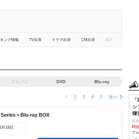
キング情報
TV出演
ドラマ出演
CM出演
歌詞
アルバム
DVD
Blu-ray
1
2
3
4
5
次へ
「
シ
障
ries＞Blu-ray BOX
医
時給
03月19日
アル