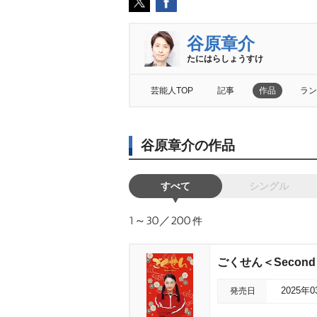
谷原章介
たにはらしょうすけ
芸能人TOP
記事
作品
ラン
谷原章介の作品
すべて
シングル
1～30／200
件
ごくせん＜Second Se
発売日
2025年