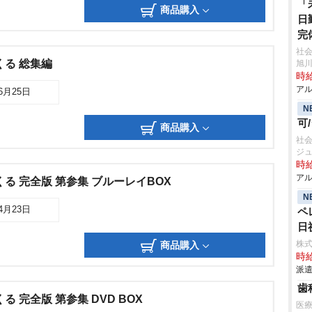
「
商品購入
日
完
社
くる 総集編
旭
時給
アル
06月25日
N
可
商品購入
社会
ジ
時給
アル
る 完全版 第参集 ブルーレイBOX
N
04月23日
ペ
日
株
商品購入
時給
派遣
歯
 完全版 第参集 DVD BOX
医療