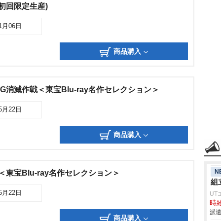
初回限定生産)
11月06日
商品購入
G消滅作戦＜東宝Blu-ray名作セレクション＞
05月22日
商品購入
N
東宝Blu-ray名作セレクション＞
組
05月22日
UT
時給
派遣
商品購入