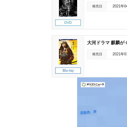
発売日
2021年
DVD
大河ドラマ 麒麟がく
発売日
2021年
Blu-ray