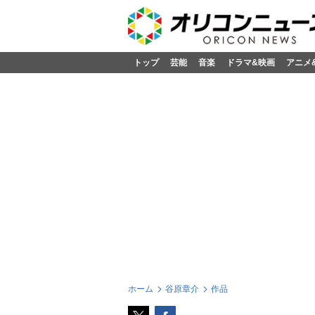
トップ
芸能
音楽
ドラマ&映画
アニメ
ホーム
谷原章介
作品