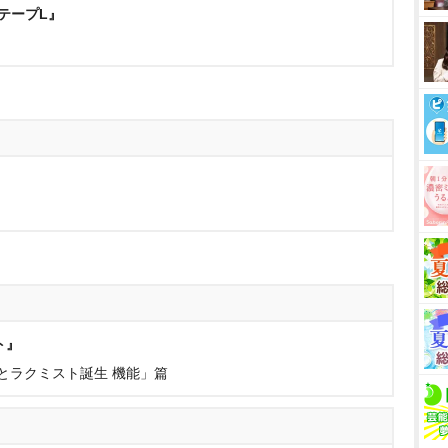
テープL』
』
ト』
とラクミスト誕生 機能」篇