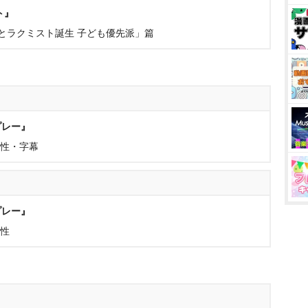
ト』
あとラクミスト誕生 子ども優先派」篇
プレー』
香性・字幕
プレー』
香性