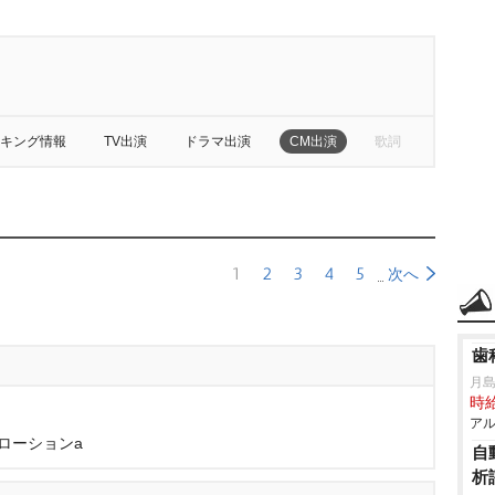
キング情報
TV出演
ドラマ出演
CM出演
歌詞
1
2
3
4
5
次へ
歯
月
時給
アル
ローションa
自
析