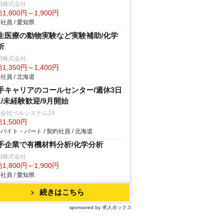
B株式会社
1,800円～1,900円
社員 / 愛知県
生医療の動物実験など実験補助/化学
析
B株式会社
1,350円～1,400円
社員 / 北海道
手キャリアのコールセンター/週休3日
K/未経験歓迎/9月開始
会社ベルシステム24
1,500円
バイト・パート / 契約社員 / 北海道
手企業で有機材料分析/化学分析
B株式会社
1,800円～1,900円
社員 / 愛知県
続きはこちら
sponsored by 求人ボックス