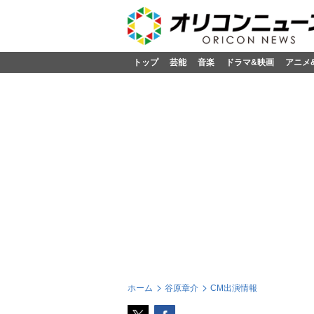
トップ
芸能
音楽
ドラマ&映画
アニメ
ホーム
谷原章介
CM出演情報