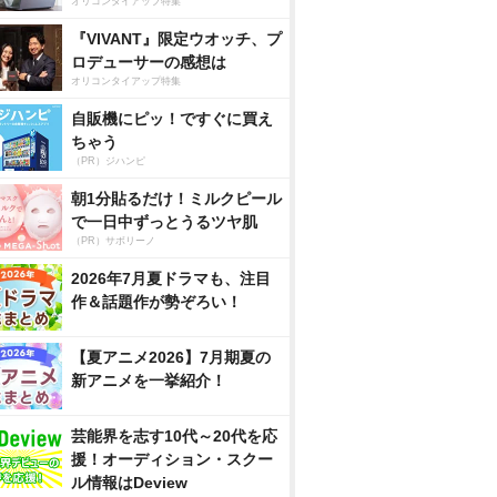
オリコンタイアップ特集
『VIVANT』限定ウオッチ、プ
ロデューサーの感想は
オリコンタイアップ特集
自販機にピッ！ですぐに買え
ちゃう
（PR）ジハンピ
朝1分貼るだけ！ミルクピール
で一日中ずっとうるツヤ肌
（PR）サボリーノ
2026年7月夏ドラマも、注目
作＆話題作が勢ぞろい！
【夏アニメ2026】7月期夏の
新アニメを一挙紹介！
芸能界を志す10代～20代を応
援！オーディション・スクー
ル情報はDeview