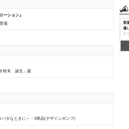
ローション』
茶
登場
違
オ
』
おき粉末 誕生」篇
』
タバタなときに～・3商品(デザインポンプ)