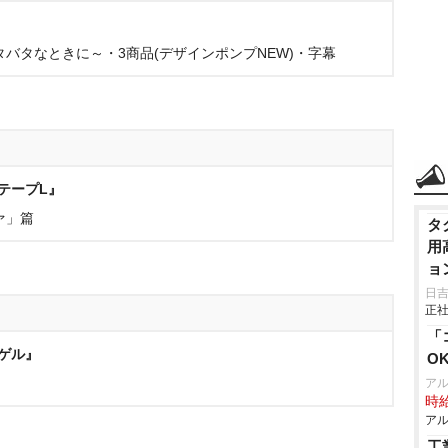
』
バタなときに～・3商品(デザインポンプNEW)・字幕
テープL』
ァ」篇
タ
用
ョ
日
正社
「
ゲル』
O
ア
時給
アル
工