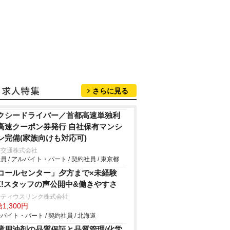
さらに見る
クシードライバー／首都高速単独利
高速クーポン券発行 自社保有マンシ
ン完備(家族向けも対応可)
吉交通株式会社
員 / アルバイト・パート / 契約社員 / 東京都
コールセンター」夕方まで×未経験
K!スタッフの声公開中&働きやすさ
ルティウスリンク株式会社
1,300円
バイト・パート / 契約社員 / 北海道
業用油剤の品質保証と品質管理/化学