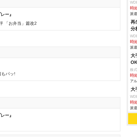
WD
時給
派遣
プレー』
再
評 「お弁当」篇改2
分
WD
時給
派遣
大
O
』
株式
菌もパッ!
時給
アル
大
WD
時給
派遣
プレー』