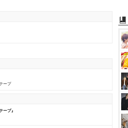
』
テープ
テープ』