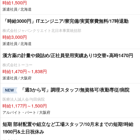
時給1,500円
派遣社員 / 北海道
「時給3000円」ITエンジニア/寮完備/実質寮費無料/17時退勤
株式会社ジャパンクリエイト北日本事業統括部
時給3,000円
派遣社員 / 北海道
漢方薬の計量や袋詰め/正社員登用実績あり!3交替×高時1470円
株式会社トーコー
時給1,470円～1,838円
派遣社員 / 大阪府
「週3から可」調理スタッフ/無資格可/夜勤専従/病院
NEW
医療法人誠人会/与田病院
時給1,177円～1,500円
アルバイト・パート / 大阪府
短期 部材配置や組立など工場スタッフ/10月末までの短期!時給
1900円&土日祝休み