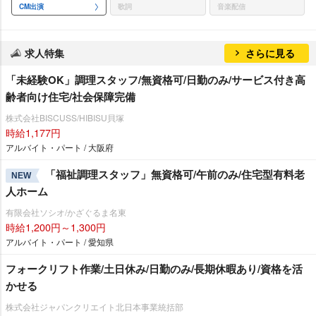
CM出演
歌詞
音楽配信
求人特集
さらに見る
「未経験OK」調理スタッフ/無資格可/日勤のみ/サービス付き高
齢者向け住宅/社会保障完備
株式会社BISCUSS/HIBISU貝塚
時給1,177円
アルバイト・パート / 大阪府
「福祉調理スタッフ」無資格可/午前のみ/住宅型有料老
NEW
人ホーム
有限会社ソシオ/かざぐるま名東
時給1,200円～1,300円
アルバイト・パート / 愛知県
フォークリフト作業/土日休み/日勤のみ/長期休暇あり/資格を活
かせる
株式会社ジャパンクリエイト北日本事業統括部