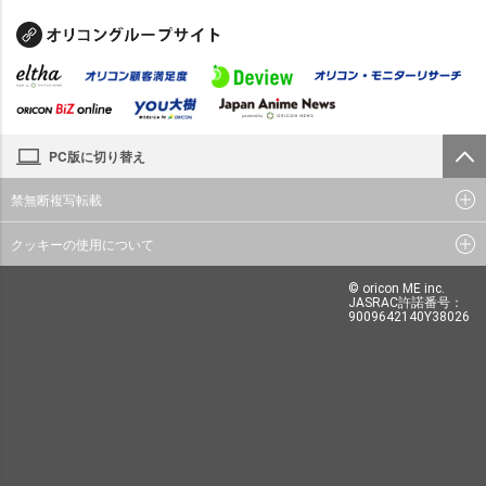
PC版に切り替え
禁無断複写転載
クッキーの使用について
© oricon ME inc.
JASRAC許諾番号：
9009642140Y38026