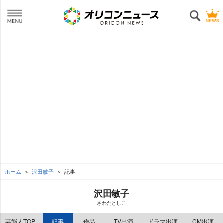
ホーム
沢田敏子
記事
沢田敏子
さわだとしこ
芸能人TOP
記事
作品
TV出演
ドラマ出演
CM出演