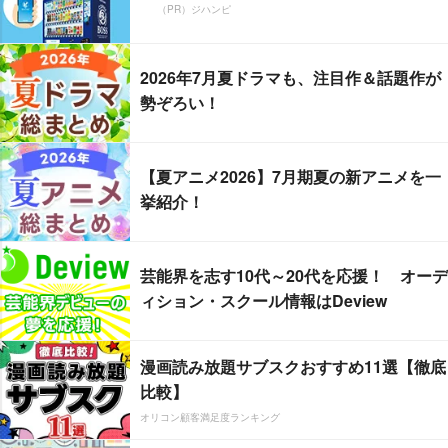
（PR）ジハンピ
2026年7月夏ドラマも、注目作＆話題作が
勢ぞろい！
【夏アニメ2026】7月期夏の新アニメを一
挙紹介！
芸能界を志す10代～20代を応援！ オーデ
ィション・スクール情報はDeview
漫画読み放題サブスクおすすめ11選【徹底
比較】
オリコン顧客満足度ランキング