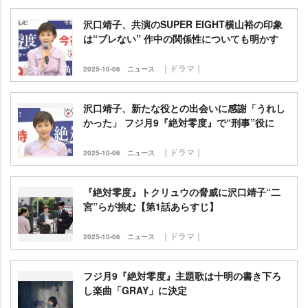
沢口靖子、共演のSUPER EIGHT横山裕の印象
は“ブレない” 作中の関係性についても明かす
｜ドラマ｜
2025-10-06
ニュース
沢口靖子、新たな役との出会いに感謝「うれし
かった」 フジ月9『絶対零度』で“刑事”役に
｜ドラマ｜
2025-10-06
ニュース
『絶対零度』トクリュウの脅威に沢口靖子“二
宮”らが挑む【第1話あらすじ】
｜ドラマ｜
2025-10-06
ニュース
フジ月9『絶対零度』主題歌は十明の書き下ろ
し楽曲「GRAY」に決定