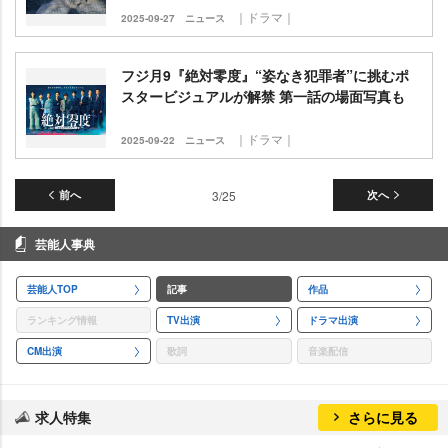
｜ドラマ｜
2025-09-27
ニュース
フジ月9『絶対零度』“姿なき犯罪者”に挑むポ
スタービジュアルが解禁 第一話の場面写真も
｜ドラマ｜
2025-09-22
ニュース
前へ
3/25
次へ
芸能人事典
芸能人TOP
記事
作品
ランキング情報
TV出演
ドラマ出演
CM出演
歌詞
音楽配信
求人特集
さらに見る