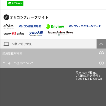
PC版に切り替え
禁無断複写転載
クッキーの使用について
© oricon ME inc.
JASRAC許諾番号：
9009642140Y38026