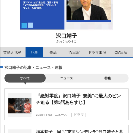
沢口靖子
さわぐちやすこ
M
芸能人TOP
記事
作品
TV出演
ドラマ出演
CM出演
u
t
e
沢口靖子の記事・ニュース・速報
すべて
ニュース
特集
『絶対零度』沢口靖子“奈美”に最大のピン
チ迫る【第5話あらすじ】
｜ドラマ｜
2025-11-03
ニュース
福本莉子、同じ“東宝シンデレラ”沢口靖子と共