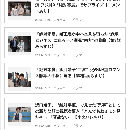
演 フジ月9『絶対零度』でサプライズ【コメン
トあり】
｜ドラマ｜
2025-10-20
ニュース
『絶対零度』町工場や中小企業を狙った“継承
ビジネス”に迫る一ノ瀬颯“南方”の葛藤【第3話
あらすじ】
｜ドラマ｜
2025-10-20
ニュース
『絶対零度』沢口靖子“二宮”らがSNS型ロマン
ス詐欺の中枢に迫る【第2話あらすじ】
｜ドラマ｜
2025-10-13
ニュース
沢口靖子、『絶対零度』で見せた“刑事”として
の新たな顔に視聴者驚き「とんでもねぇモン見
たぞ!」「容赦ない」【ネタバレあり】
｜ドラマ｜
2025-10-06
ニュース