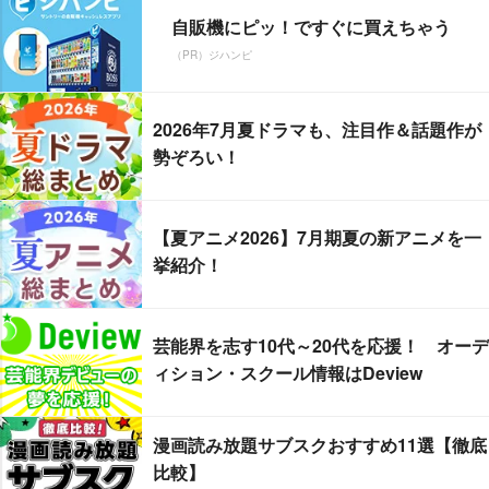
自販機にピッ！ですぐに買えちゃう
（PR）ジハンピ
2026年7月夏ドラマも、注目作＆話題作が
勢ぞろい！
【夏アニメ2026】7月期夏の新アニメを一
挙紹介！
芸能界を志す10代～20代を応援！ オーデ
ィション・スクール情報はDeview
漫画読み放題サブスクおすすめ11選【徹底
比較】