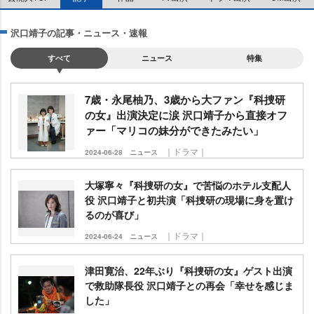
沢口靖子の記事・ニュース・速報
すべて
ニュース
特集
7歳・永尾柚乃、3歳から大ファン『科捜研
の女』出演決定に涙 沢口靖子から直接オフ
ァー「マリコの妹分ができたみたい」
｜ドラマ｜
2024-06-28
ニュース
大塚寧々『科捜研の女』で苦悩のホテル支配人
役 沢口靖子と初共演「科捜研の現場に身を置け
るのが喜び」
｜ドラマ｜
2024-06-24
ニュース
津田寛治、22年ぶり『科捜研の女』ゲスト出演
で救助隊長役 沢口靖子との再会「幸せを感じま
した」