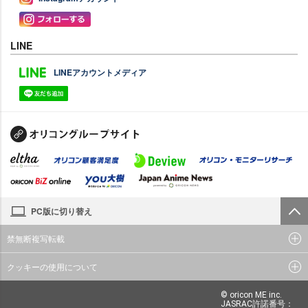
LINE
LINEアカウントメディア
PC版に切り替え
禁無断複写転載
クッキーの使用について
© oricon ME inc.
JASRAC許諾番号：