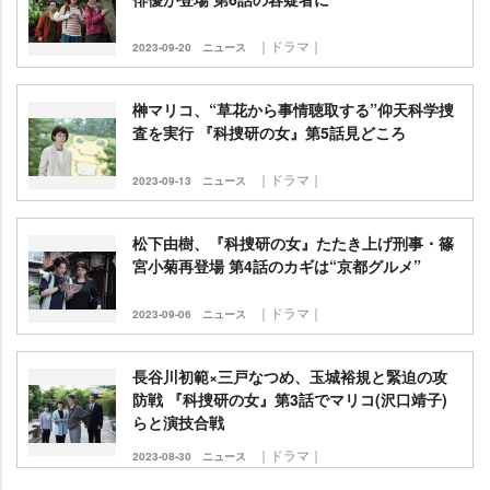
｜ドラマ｜
2023-09-20
ニュース
榊マリコ、“草花から事情聴取する”仰天科学捜
査を実行 『科捜研の女』第5話見どころ
｜ドラマ｜
2023-09-13
ニュース
松下由樹、『科捜研の女』たたき上げ刑事・篠
宮小菊再登場 第4話のカギは“京都グルメ”
｜ドラマ｜
2023-09-06
ニュース
長谷川初範×三戸なつめ、玉城裕規と緊迫の攻
防戦 『科捜研の女』第3話でマリコ(沢口靖子)
らと演技合戦
｜ドラマ｜
2023-08-30
ニュース