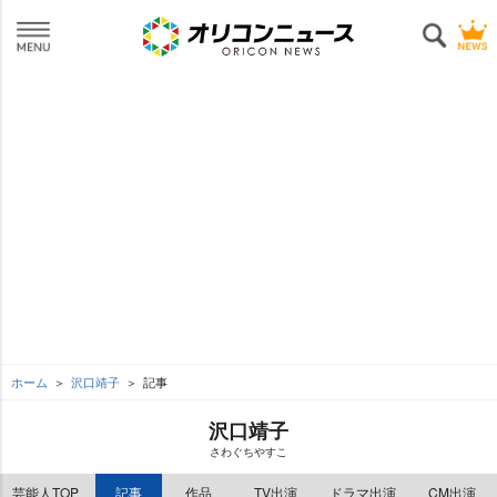
ホーム
沢口靖子
記事
沢口靖子
さわぐちやすこ
芸能人TOP
記事
作品
TV出演
ドラマ出演
CM出演