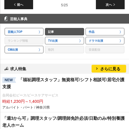
前へ
5/25
次へ
芸能人事典
芸能人TOP
記事
作品
ランキング情報
TV出演
ドラマ出演
CM出演
歌詞
音楽配信
求人特集
さらに見る
「福祉調理スタッフ」無資格可/シフト相談可/居宅介護
NEW
支援
合同会社ピース/ピースケアサービス
時給1,230円～1,400円
アルバイト・パート / 神奈川県
「週3から可」調理スタッフ/調理師免許必須/日勤のみ/特別養護
老人ホーム