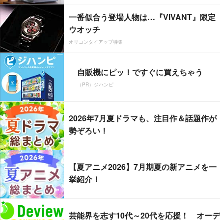
一番似合う登場人物は…『VIVANT』限定
ウオッチ
オリコンタイアップ特集
自販機にピッ！ですぐに買えちゃう
（PR）ジハンピ
2026年7月夏ドラマも、注目作＆話題作が
勢ぞろい！
【夏アニメ2026】7月期夏の新アニメを一
挙紹介！
芸能界を志す10代～20代を応援！ オーデ