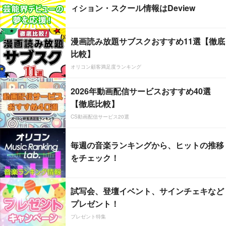
ィション・スクール情報はDeview
漫画読み放題サブスクおすすめ11選【徹底
比較】
オリコン顧客満足度ランキング
2026年動画配信サービスおすすめ40選
【徹底比較】
CS動画配信サービス20選
毎週の音楽ランキングから、ヒットの推移
をチェック！
試写会、登壇イベント、サインチェキなど
プレゼント！
プレゼント特集