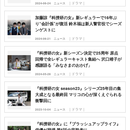
｜ドラマ｜
2024-06-24
ニュース
加藤諒『科捜研の女』新レギュラーで16年ぶ
り“会計係”が復活 鈴木福は新人警官役でシーズ
ンゲストに
｜ドラマ｜
2024-06-21
ニュース
『科捜研の女』新シーズン決定で25周年 原点
回帰で全レギュラーキャスト集結へ 沢口靖子が
感謝語る「みなさまのおかげ」
｜ドラマ｜
2024-05-28
ニュース
『科捜研の女 season23』シリーズ25年目の集
大成となる最終回 マリコの心が深くえぐられる
衝撃回に
｜ドラマ｜
2023-10-04
ニュース
『科捜研の女』に『ブラッシュアップライフ』
俳優が登場 第6話の容疑者に