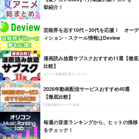
挙紹介！
芸能界を志す10代～20代を応援！ オーデ
ィション・スクール情報はDeview
漫画読み放題サブスクおすすめ11選【徹底
比較】
オリコン顧客満足度ランキング
2026年動画配信サービスおすすめ40選
【徹底比較】
CS動画配信サービス20選
毎週の音楽ランキングから、ヒットの推移
をチェック！