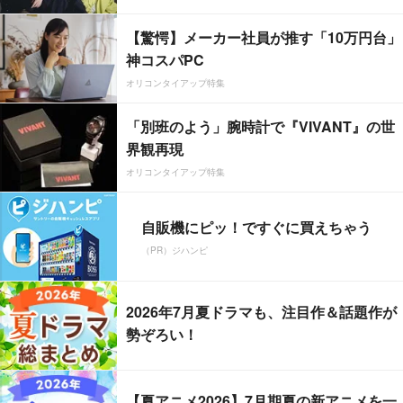
【驚愕】メーカー社員が推す「10万円台」
神コスパPC
オリコンタイアップ特集
「別班のよう」腕時計で『VIVANT』の世
界観再現
オリコンタイアップ特集
自販機にピッ！ですぐに買えちゃう
（PR）ジハンピ
2026年7月夏ドラマも、注目作＆話題作が
勢ぞろい！
【夏アニメ2026】7月期夏の新アニメを一