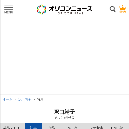
ホーム
沢口靖子
特集
沢口靖子
さわぐちやすこ
芸能人TOP
記事
作品
TV出演
ドラマ出演
CM出演