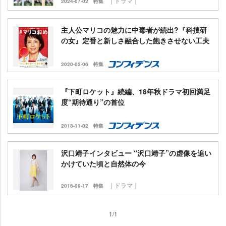
｜ドラマ｜
2024-07-02
特集
主人公マリコの魅力に中毒者が続出?『科捜研
の女』定番と新しさ融合した飽きさせない工夫
2020-02-06
特集
『下町ロケット』続編、18年秋ドラマ初回満足
度“期待通り”の首位
2018-11-02
特集
沢口靖子インタビュー “沢口靖子”の虚像を追い
かけていた頃と自然体の今
｜ドラマ｜
2016-09-17
特集
1/1