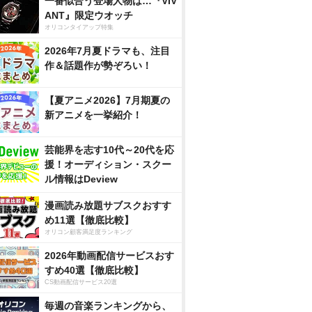
一番似合う登場人物は…『VIV
ANT』限定ウオッチ
オリコンタイアップ特集
2026年7月夏ドラマも、注目
作＆話題作が勢ぞろい！
【夏アニメ2026】7月期夏の
新アニメを一挙紹介！
芸能界を志す10代～20代を応
援！オーディション・スクー
ル情報はDeview
漫画読み放題サブスクおすす
め11選【徹底比較】
オリコン顧客満足度ランキング
2026年動画配信サービスおす
すめ40選【徹底比較】
CS動画配信サービス20選
毎週の音楽ランキングから、