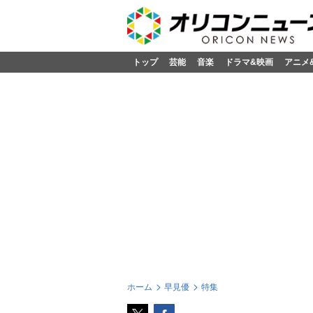
トップ
芸能
音楽
ドラマ&映画
アニメ
ホーム
早見優
特集