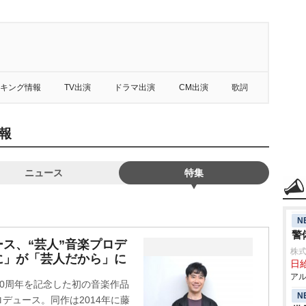
キング情報
TV出演
ドラマ出演
CM出演
歌詞
報
ニュース
特集
N
警
ス、“芸人”音楽プロデ
株式
に」が「芸人だから」に
日給
アル
0周年を記念した初の音楽作品
N
プロデュース。同作は2014年に藤