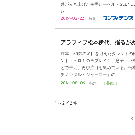
井が立ち上げた主宰レーベル・SLENDER
レ
2019-02-22
特集
アラフィフ松本伊代、揺るがぬ
昨年、50歳の節目を迎えたタレントの松
ント・ヒロミの再ブレイク、息子・小
どで最近、再び注目を集めている。松
チメンタル・ジャーニー」の
2016-08-06
特集
｜芸能 ｜
1～2／2
件