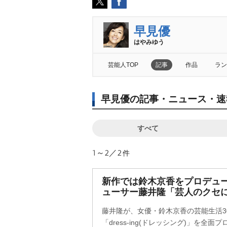
早見優
はやみゆう
芸能人TOP
記事
作品
ラン
早見優の記事・ニュース・速
すべて
1～2／2
件
新作では鈴木京香をプロデュー
ューサー藤井隆「芸人のクセ
藤井隆が、女優・鈴木京香の芸能生活3
「dress-ing(ドレッシング)」を全面