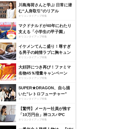
川島海荷さんと学ぶ 日常に潜
む“人身取引”のリアル
オリコンタイアップ特集
マクドナルドが40年にわたり
支える「小学生の甲子園」
オリコンタイアップ特集
イケメンてんこ盛り！尊すぎ
る男子の純情ラブに胸キュン
オリコンタイアップ特集
大好評につき再び！ファミマ
名物45％増量キャンペーン
オリコンタイアップ特集
SUPER★DRAGON、自ら描
いた”レトロフューチャー”
オリコンタイアップ特集
【驚愕】メーカー社員が推す
「10万円台」神コスパPC
オリコンタイアップ特集