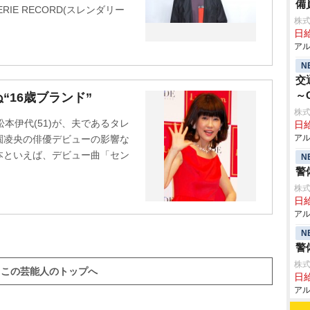
備
IE RECORD(スレンダリー
株式
日給
アル
N
交
～
“16歳ブランド”
株式
本伊代(51)が、夫であるタレ
日給
アル
園凌央の俳優デビューの影響な
本といえば、デビュー曲「セン
N
警
株式
日給
アル
N
警
株式
この芸能人のトップへ
日給
アル