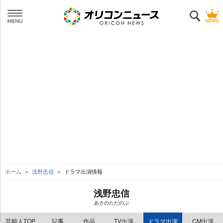
ホーム
浅野忠信
ドラマ出演情報
浅野忠信
あさのただのぶ
芸能人TOP
記事
作品
TV出演
ドラマ出演
CM出演