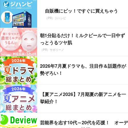
自販機にピッ！ですぐに買えちゃう
（PR）ジハンピ
朝1分貼るだけ！ミルクピールで一日中ず
っとうるツヤ肌
（PR）サボリーノ
2026年7月夏ドラマも、注目作＆話題作が
勢ぞろい！
【夏アニメ2026】7月期夏の新アニメを一
挙紹介！
芸能界を志す10代～20代を応援！ オーデ