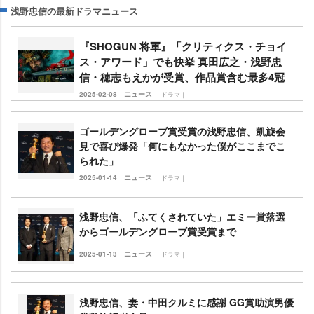
浅野忠信の最新ドラマニュース
『SHOGUN 将軍』「クリティクス・チョイ
ス・アワード」でも快挙 真田広之・浅野忠
信・穂志もえかが受賞、作品賞含む最多4冠
2025-02-08
ニュース
｜ドラマ｜
ゴールデングローブ賞受賞の浅野忠信、凱旋会
見で喜び爆発「何にもなかった僕がここまでこ
られた」
2025-01-14
ニュース
｜ドラマ｜
浅野忠信、「ふてくされていた」エミー賞落選
からゴールデングローブ賞受賞まで
2025-01-13
ニュース
｜ドラマ｜
浅野忠信、妻・中田クルミに感謝 GG賞助演男優