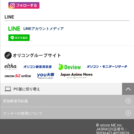
LINE
LINEアカウントメディア
PC版に切り替え
禁無断複写転載
クッキーの使用について
© oricon ME inc.
JASRAC許諾番号：
9009642140Y38026