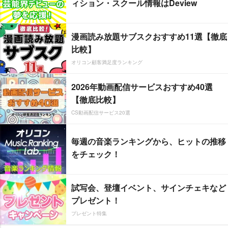
ィション・スクール情報はDeview
漫画読み放題サブスクおすすめ11選【徹底
比較】
オリコン顧客満足度ランキング
2026年動画配信サービスおすすめ40選
【徹底比較】
CS動画配信サービス20選
毎週の音楽ランキングから、ヒットの推移
をチェック！
試写会、登壇イベント、サインチェキなど
プレゼント！
プレゼント特集