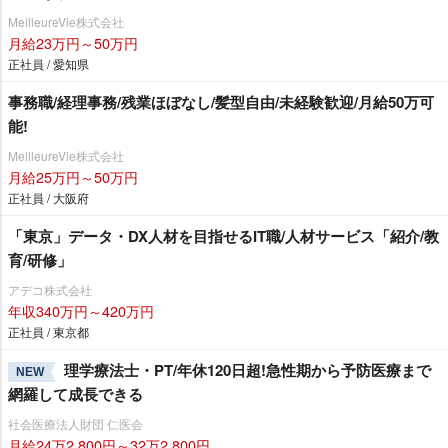
MeilleureVie株式会社
月給23万円～50万円
正社員 / 愛知県
事務職/経理事務/残業ほぼなし/髪型自由/未経験歓迎/月給50万可
能!
MeilleureVie株式会社
月給25万円～50万円
正社員 / 大阪府
「東京」データ・DX人材を目指せるIT職/人材サービス「紹介/教
育/研修」
アデコ株式会社
年収340万円～420万円
正社員 / 東京都
理学療法士・PT/年休120日超!急性期から予防医療まで
NEW
網羅して成長できる
社会医療法人財団 仁医会
月給24万2,800円～32万2,800円