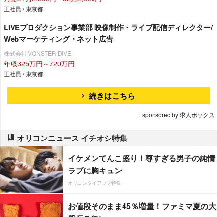
正社員 / 東京都
LIVEプロダクション事業部 映像制作・ライブ配信ディレクター/
Webマーケティング・ネット広告
株式会社MONSTER DIVE
年収325万円～720万円
正社員 / 東京都
続きはこちら
sponsored by 求人ボックス
オリコンニュース イチオシ特集
イケメンてんこ盛り！尊すぎる男子の純情
ラブに胸キュン
オリコンタイアップ特集
お値段そのまま45％増量！ファミマ夏の大