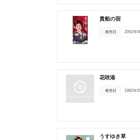
貴船の宿
発売日
2002年
花咲港
発売日
1982年
うすゆき草