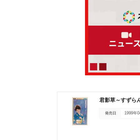
君影草～すずら
発売日
1999年