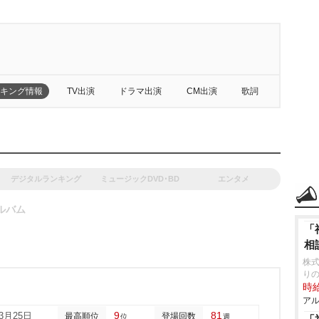
キング情報
TV出演
ドラマ出演
CM出演
歌詞
デジタルランキング
ミュージックDVD･BD
エンタメ
ルバム
「
相
株式
り
時給
アル
9
81
03月25日
最高順位
登場回数
位
週