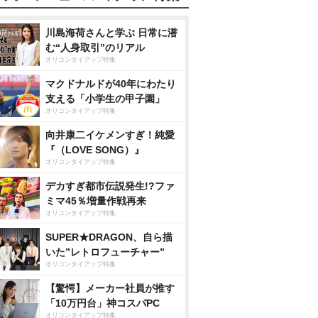
川島海荷さんと学ぶ 日常に潜
む“人身取引”のリアル
オリコンタイアップ特集
マクドナルドが40年にわたり
支える「小学生の甲子園」
オリコンタイアップ特集
向井康二イケメンすぎ！純愛
『（LOVE SONG）』
オリコンタイアップ特集
デカすぎ都市伝説発生!?ファ
ミマ45％増量作戦再来
オリコンタイアップ特集
SUPER★DRAGON、自ら描
いた”レトロフューチャー”
オリコンタイアップ特集
【驚愕】メーカー社員が推す
「10万円台」神コスパPC
オリコンタイアップ特集