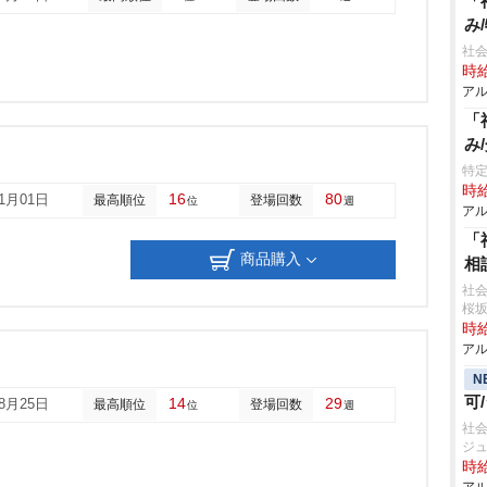
「
み
社会
時給
アル
「
み
特定
時給
16
80
01月01日
最高順位
登場回数
位
週
アル
「
商品購入
相
社会
桜
時給
アル
N
可
14
29
08月25日
最高順位
登場回数
位
週
社会
ジ
時給