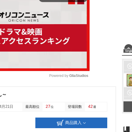
Powered by 
GliaStudios
M
ん～
u
27
42
04月21日
最高順位
登場回数
位
週
t
e
商品購入