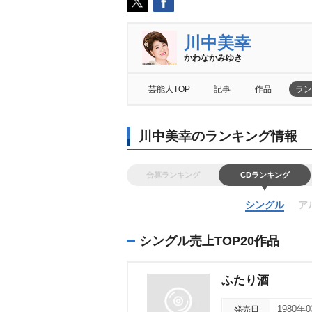
川中美幸
かわなかみゆき
芸能人TOP
記事
作品
ラン
川中美幸のランキング情報
合算ランキング
CDランキング
シングル
ア
シングル売上TOP20作品
ふたり酒
発売日
1980年