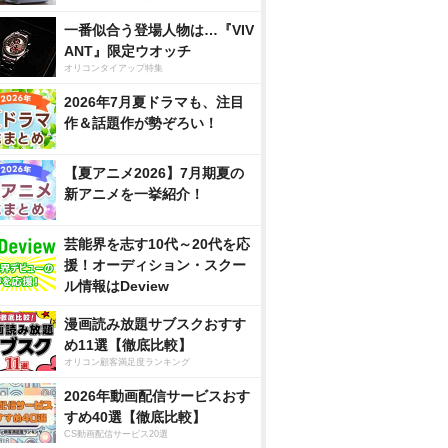
一番似合う登場人物は…『VIV
ANT』限定ウオッチ
オリコンタイアップ特集
2026年7月夏ドラマも、注目
作＆話題作が勢ぞろい！
【夏アニメ2026】7月期夏の
新アニメを一挙紹介！
芸能界を志す10代～20代を応
援！オーディション・スクー
ル情報はDeview
漫画読み放題サブスクおすす
め11選【徹底比較】
オリコン顧客満足度ランキング
2026年動画配信サービスおす
すめ40選【徹底比較】
CS動画配信サービス20選