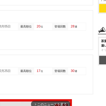
アル
20
28
08月05日
最高順位
登場回数
位
週
茶
違
オ
17
30
02月25日
最高順位
登場回数
位
週
このニュースを見る
arrow_forward_ios