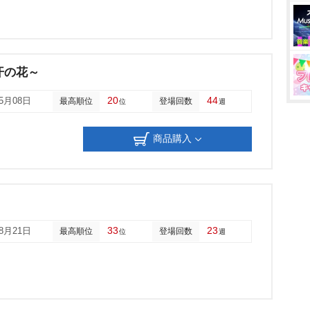
汗の花～
20
44
05月08日
最高順位
登場回数
位
週
商品購入
33
23
08月21日
最高順位
登場回数
位
週