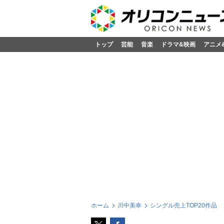
トップ
芸能
音楽
ドラマ&映画
アニメ
ホーム
川中美幸
シングル売上TOP20作品