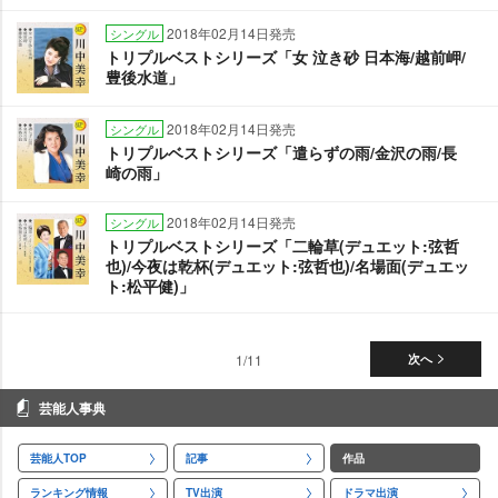
2018年02月14日発売
シングル
トリプルベストシリーズ「女 泣き砂 日本海/越前岬/
豊後水道」
2018年02月14日発売
シングル
トリプルベストシリーズ「遣らずの雨/金沢の雨/長
崎の雨」
2018年02月14日発売
シングル
トリプルベストシリーズ「二輪草(デュエット:弦哲
也)/今夜は乾杯(デュエット:弦哲也)/名場面(デュエッ
ト:松平健)」
1/11
次へ
芸能人事典
芸能人TOP
記事
作品
ランキング情報
TV出演
ドラマ出演