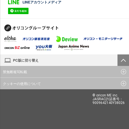
LINEアカウントメディア
PC版に切り替え
禁無断複写転載
クッキーの使用について
© oricon ME inc.
JASRAC許諾番号：
9009642140Y38026