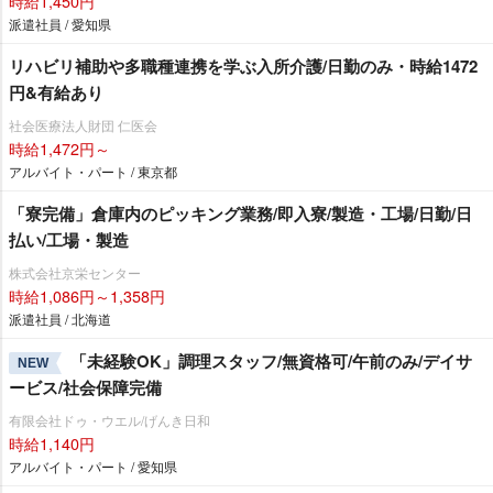
時給1,450円
派遣社員 / 愛知県
リハビリ補助や多職種連携を学ぶ入所介護/日勤のみ・時給1472
円&有給あり
社会医療法人財団 仁医会
時給1,472円～
アルバイト・パート / 東京都
「寮完備」倉庫内のピッキング業務/即入寮/製造・工場/日勤/日
払い/工場・製造
株式会社京栄センター
時給1,086円～1,358円
派遣社員 / 北海道
「未経験OK」調理スタッフ/無資格可/午前のみ/デイサ
NEW
ービス/社会保障完備
有限会社ドゥ・ウエル/げんき日和
時給1,140円
アルバイト・パート / 愛知県