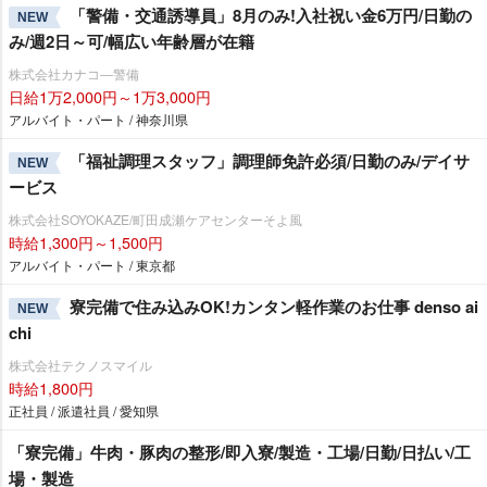
「警備・交通誘導員」8月のみ!入社祝い金6万円/日勤の
NEW
み/週2日～可/幅広い年齢層が在籍
株式会社カナコ―警備
日給1万2,000円～1万3,000円
アルバイト・パート / 神奈川県
「福祉調理スタッフ」調理師免許必須/日勤のみ/デイサ
NEW
ービス
株式会社SOYOKAZE/町田成瀬ケアセンターそよ風
時給1,300円～1,500円
アルバイト・パート / 東京都
寮完備で住み込みOK!カンタン軽作業のお仕事 denso ai
NEW
chi
株式会社テクノスマイル
時給1,800円
正社員 / 派遣社員 / 愛知県
「寮完備」牛肉・豚肉の整形/即入寮/製造・工場/日勤/日払い/工
場・製造