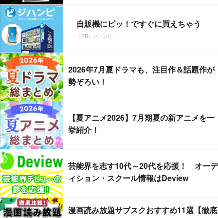
自販機にピッ！ですぐに買えちゃう
（PR）ジハンピ
2026年7月夏ドラマも、注目作＆話題作が
勢ぞろい！
【夏アニメ2026】7月期夏の新アニメを一
挙紹介！
芸能界を志す10代～20代を応援！ オーデ
ィション・スクール情報はDeview
漫画読み放題サブスクおすすめ11選【徹底