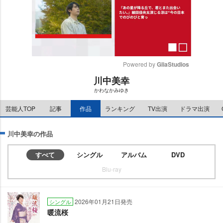
Powered by 
GliaStudios
川中美幸
M
かわなかみゆき
u
t
芸能人TOP
記事
作品
ランキング
TV出演
ドラマ出演
e
川中美幸の作品
すべて
シングル
アルバム
DVD
Blu-ray
2026年01月21日発売
シングル
暖流桜