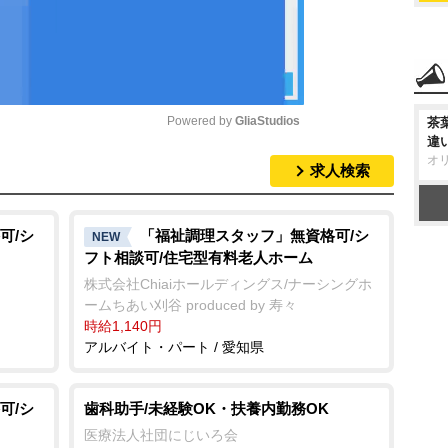
Powered by 
GliaStudios
茶
違
オ
求人検索
M
u
t
可/シ
「福祉調理スタッフ」無資格可/シ
NEW
フト相談可/住宅型有料老人ホーム
e
株式会社Chiaiホールディングス/ナーシングホ
ームちあい刈谷 produced by 寿々
時給1,140円
アルバイト・パート / 愛知県
可/シ
歯科助手/未経験OK・扶養内勤務OK
医療法人社団にじいろ会