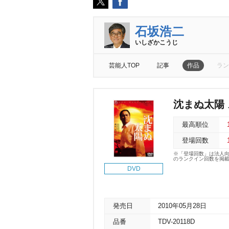
石坂浩二
いしざかこうじ
芸能人TOP
記事
作品
ラン
沈まぬ太陽
最高順位
登場回数
※「登場回数」は法人
のランクイン回数を掲
DVD
発売日
2010年05月28日
品番
TDV-20118D