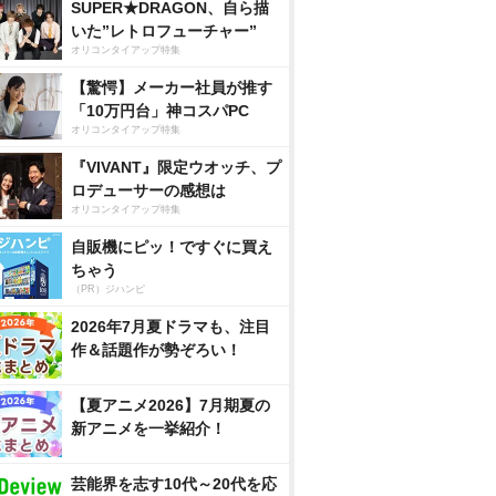
SUPER★DRAGON、自ら描
いた”レトロフューチャー”
オリコンタイアップ特集
【驚愕】メーカー社員が推す
「10万円台」神コスパPC
オリコンタイアップ特集
『VIVANT』限定ウオッチ、プ
ロデューサーの感想は
オリコンタイアップ特集
自販機にピッ！ですぐに買え
ちゃう
（PR）ジハンピ
2026年7月夏ドラマも、注目
作＆話題作が勢ぞろい！
【夏アニメ2026】7月期夏の
新アニメを一挙紹介！
芸能界を志す10代～20代を応