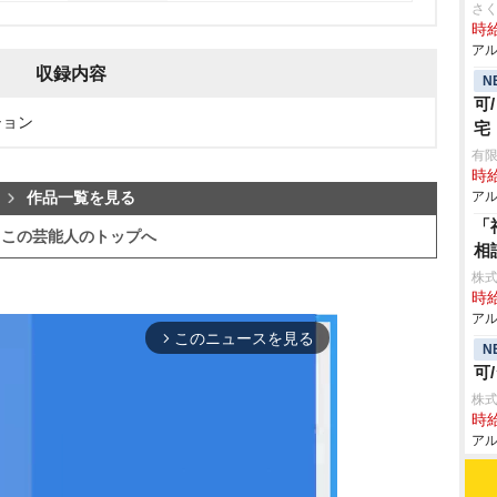
さ
時給
アル
収録内容
N
可
ション
宅
有
時給
アル
作品一覧を見る
「
この芸能人のトップへ
相
株式
時給
アル
このニュースを見る
arrow_forward_ios
N
可
株式
時給
アル