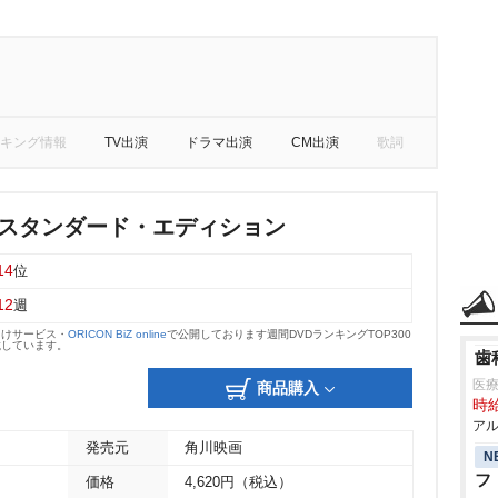
キング情報
TV出演
ドラマ出演
CM出演
歌詞
 スタンダード・エディション
14
位
12
週
向けサービス・
ORICON BiZ online
で公開しております週間DVDランキングTOP300
載しています。
歯
医
商品購入
時給
アル
発売元
角川映画
N
フ
価格
4,620円（税込）