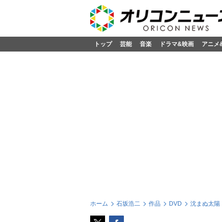
トップ
芸能
音楽
ドラマ&映画
アニメ
ホーム
石坂浩二
作品
DVD
沈まぬ太陽