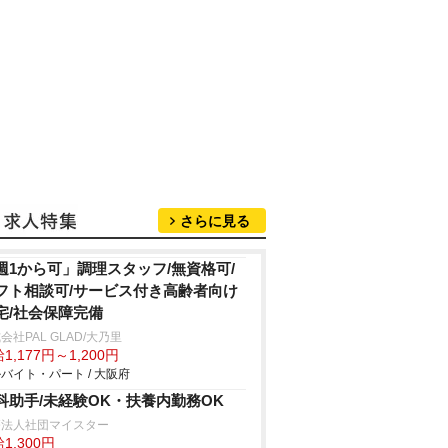
さらに見る
週1から可」調理スタッフ/無資格可/
フト相談可/サービス付き高齢者向け
宅/社会保障完備
会社PAL GLAD/大乃里
1,177円～1,200円
バイト・パート / 大阪府
科助手/未経験OK・扶養内勤務OK
療法人社団マイスター
1,300円