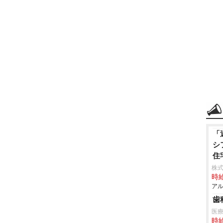
「
シ
住
株式
時給
アル
歯
医
時給