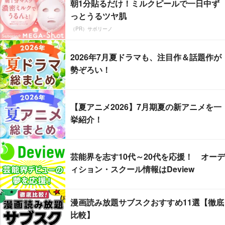
朝1分貼るだけ！ミルクピールで一日中ず
っとうるツヤ肌
（PR）サボリーノ
2026年7月夏ドラマも、注目作＆話題作が
勢ぞろい！
【夏アニメ2026】7月期夏の新アニメを一
挙紹介！
芸能界を志す10代～20代を応援！ オーデ
ィション・スクール情報はDeview
漫画読み放題サブスクおすすめ11選【徹底
比較】