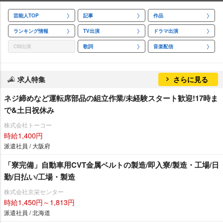
芸能人TOP
記事
作品
ランキング情報
TV出演
ドラマ出演
CM出演
歌詞
音楽配信
求人特集
さらに見る
ネジ締めなど運転席部品の組立作業/未経験スタート歓迎!17時ま
で&土日祝休み
株式会社トーコー
時給1,400円
派遣社員 / 大阪府
「寮完備」自動車用CVT金属ベルトの製造/即入寮/製造・工場/日
勤/日払い/工場・製造
株式会社京栄センター
時給1,450円～1,813円
派遣社員 / 北海道