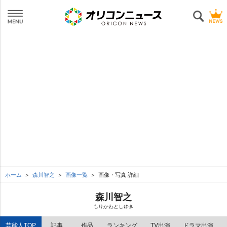
ホーム
森川智之
画像一覧
画像・写真 詳細
森川智之
もりかわとしゆき
芸能人TOP
記事
作品
ランキング
TV出演
ドラマ出演