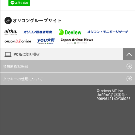
PC版に切り替え
禁無断複写転載
クッキーの使用について
© oricon ME inc.
JASRAC許諾番号：
9009642140Y38026