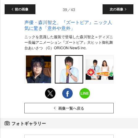
前の画像
39／43
次の画像
声優・森川智之、『ズートピア』ニック人
気に驚き「意外や意外」
ニックを意識した服装で登場した森川智之＝ディズニ
ー長編アニメーション『ズートピア』大ヒット御礼舞
台あいさつ （C）ORICON NewS inc.
画像一覧へ戻る
フォトギャラリー