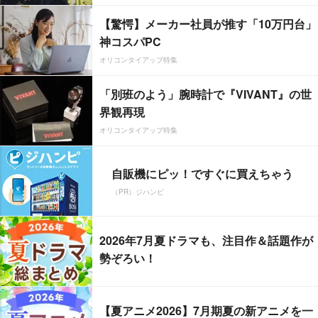
【驚愕】メーカー社員が推す「10万円台」
神コスパPC
オリコンタイアップ特集
「別班のよう」腕時計で『VIVANT』の世
界観再現
オリコンタイアップ特集
自販機にピッ！ですぐに買えちゃう
（PR）ジハンピ
2026年7月夏ドラマも、注目作＆話題作が
勢ぞろい！
【夏アニメ2026】7月期夏の新アニメを一