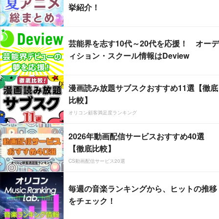
挙紹介！
芸能界を志す10代～20代を応援！ オーデ
ィション・スクール情報はDeview
漫画読み放題サブスクおすすめ11選【徹底
比較】
オリコン顧客満足度ランキング
2026年動画配信サービスおすすめ40選
【徹底比較】
CS動画配信サービス20選
毎週の音楽ランキングから、ヒットの推移
をチェック！