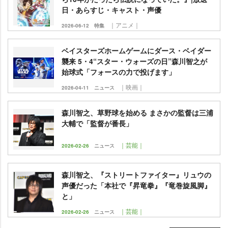
日・あらすじ・キャスト・声優
｜アニメ｜
2026-06-12
特集
ベイスターズホームゲームにダース・ベイダー
襲来 5・4“スター・ウォーズの日”森川智之が
始球式「フォースの力で投げます」
｜映画｜
2026-04-11
ニュース
森川智之、草野球を始める まさかの監督は三浦
大輔で「監督が番長」
｜芸能｜
2026-02-26
ニュース
森川智之、『ストリートファイター』リュウの
声優だった「本社で『昇竜拳』『竜巻旋風脚』
と」
｜芸能｜
2026-02-26
ニュース