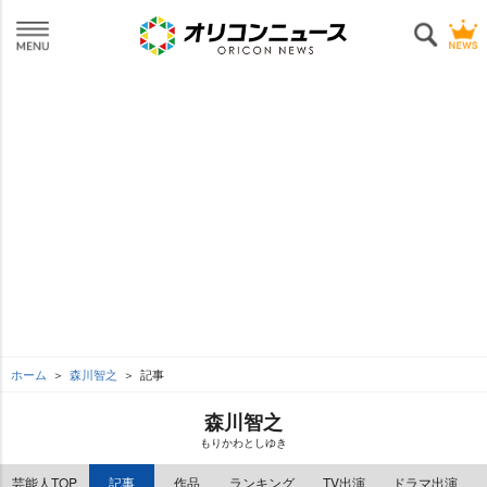
ホーム
森川智之
記事
森川智之
もりかわとしゆき
芸能人TOP
記事
作品
ランキング
TV出演
ドラマ出演