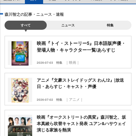
森川智之の記事・ニュース・速報
すべて
ニュース
特集
映画『トイ・ストーリー5』日本語版声優・
登場人物・キャラクター一覧/あらすじ
｜映画｜
2026-07-03
特集
アニメ『文豪ストレイドッグス わん!2』|放送
日・あらすじ・キャスト・声優
｜アニメ｜
2026-07-02
特集
映画『オークストリートの異変』森川智之、坂
本真綾ら吹替キャスト発表 ユアン&ハサウェイ
演じる家族を熱演