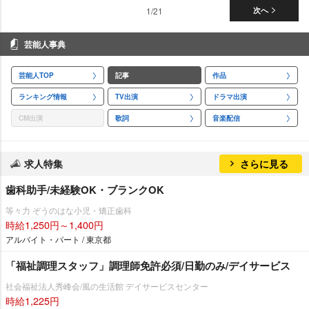
1/21
次へ
芸能人事典
芸能人TOP
記事
作品
ランキング情報
TV出演
ドラマ出演
CM出演
歌詞
音楽配信
求人特集
さらに見る
歯科助手/未経験OK・ブランクOK
等々力 ぞうのはな小児・矯正歯科
時給1,250円～1,400円
アルバイト・パート / 東京都
「福祉調理スタッフ」調理師免許必須/日勤のみ/デイサービス
社会福祉法人秀峰会/風の生活館 デイサービスセンター
時給1,225円