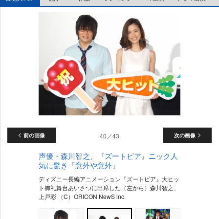
前の画像
40／43
次の画像
声優・森川智之、『ズートピア』ニック人
気に驚き「意外や意外」
ディズニー長編アニメーション『ズートピア』大ヒッ
ト御礼舞台あいさつに出席した（左から）森川智之、
上戸彩 （C）ORICON NewS inc.