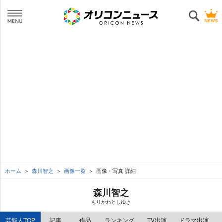
ホーム
森川智之
画像一覧
画像・写真 詳細
森川智之
もりかわとしゆき
芸能人TOP
記事
作品
ランキング
TV出演
ドラマ出演