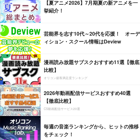
【夏アニメ2026】7月期夏の新アニメを一
挙紹介！
芸能界を志す10代～20代を応援！ オーデ
ィション・スクール情報はDeview
漫画読み放題サブスクおすすめ11選【徹底
比較】
オリコン顧客満足度ランキング
2026年動画配信サービスおすすめ40選
【徹底比較】
CS動画配信サービス20選
毎週の音楽ランキングから、ヒットの推移
をチェック！