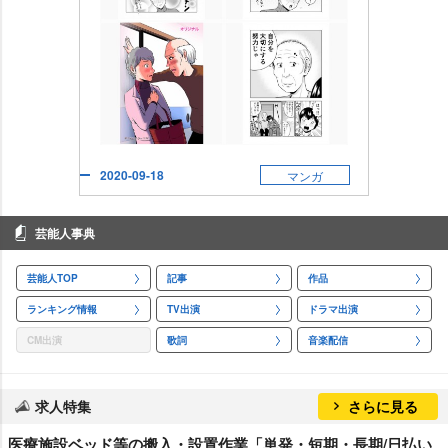
2020-09-18
マンガ
芸能人事典
芸能人TOP
記事
作品
ランキング情報
TV出演
ドラマ出演
CM出演
歌詞
音楽配信
求人特集
さらに見る
医療施設ベッド等の搬入・設置作業「単発・短期・長期/日払い