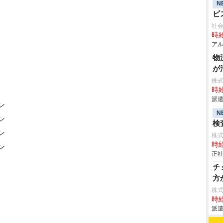
N
ビ
社会
時給
アル
物
が
株
時給
派遣
ン
N
ン
検査
ン
株
時給
ン
正社
チ
方
株
時給
派遣