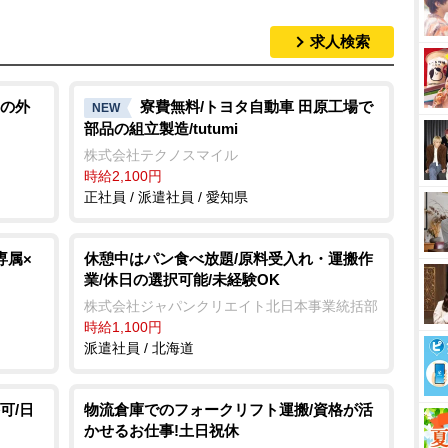
求人検索
M
u
t
の外
寮費無料/トヨタ自動車 田原工場で
NEW
部品の組立製造/tutumi
e
株式会社テクノスマイル
時給2,100円
正社員 / 派遣社員 / 愛知県
専属×
休憩中はパン食べ放題/原料受入れ・運搬作
業/休日の選択可能/未経験OK
株式会社ジャパンクリエイト北日本事業統括部
時給1,100円
派遣社員 / 北海道
可/日
物流倉庫でのフォークリフト運搬/資格が活
かせるお仕事!土日祝休