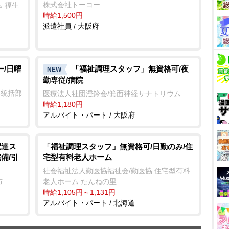
株式会社トーコー
 福生
時給1,500円
派遣社員 / 大阪府
ー/日曜
「福祉調理スタッフ」無資格可/夜
NEW
勤専従/病院
業統括部
医療法人社団澄鈴会/箕面神経サナトリウム
時給1,180円
アルバイト・パート / 大阪府
配達ス
「福祉調理スタッフ」無資格可/日勤のみ/住
備/引
宅型有料老人ホーム
社会福祉法人勤医協福祉会/勤医協 住宅型有料
布
老人ホーム たんねの里
時給1,105円～1,131円
アルバイト・パート / 北海道