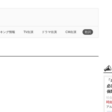
キング情報
TV出演
ドラマ出演
CM出演
歌詞
「
必
保
社会
時給
アル