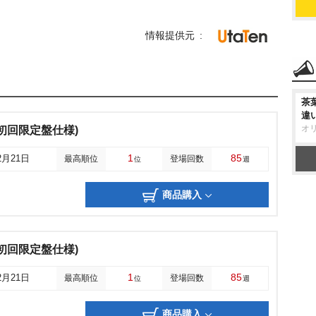
情報提供元
茶
違
オ
S(初回限定盤仕様)
1
85
2月21日
最高順位
登場回数
位
週
商品購入
S(初回限定盤仕様)
1
85
2月21日
最高順位
登場回数
位
週
商品購入