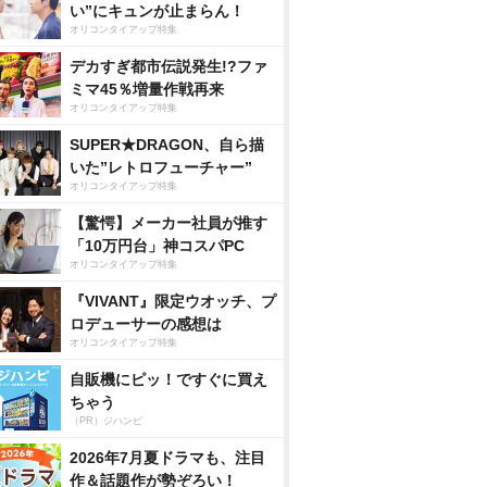
い”にキュンが止まらん！
オリコンタイアップ特集
デカすぎ都市伝説発生!?ファ
ミマ45％増量作戦再来
オリコンタイアップ特集
SUPER★DRAGON、自ら描
いた”レトロフューチャー”
オリコンタイアップ特集
【驚愕】メーカー社員が推す
「10万円台」神コスパPC
オリコンタイアップ特集
『VIVANT』限定ウオッチ、プ
ロデューサーの感想は
オリコンタイアップ特集
自販機にピッ！ですぐに買え
ちゃう
（PR）ジハンピ
2026年7月夏ドラマも、注目
作＆話題作が勢ぞろい！