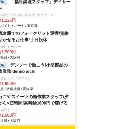
「福祉調理スタッフ」デイサー
EW
ス
福祉法人友遊の家/友遊 ケアセンター
1,226円
バイト・パート / 東京都
流倉庫でのフォークリフト運搬/資格
活かせるお仕事!土日祝休
式会社トーコー
1,500円
社員 / 大阪府
デンソーで働こう!小型部品の
EW
業務 denso aichi
式会社テクノスマイル
1,800円
員 / 派遣社員 / 愛知県
ョコやスイーツの軽作業スタッフ/夕
から×短時間!高時給1600円で稼げる
式会社トーコー
1,600円
社員 / 大阪府