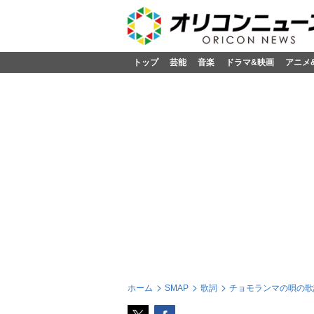
トップ
芸能
音楽
ドラマ&映画
アニメ
ホーム
SMAP
歌詞
チョモランマの唄の歌