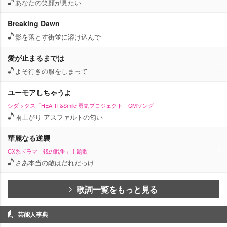
あなたの笑顔が見たい
Breaking Dawn
影を落とす街並に溶け込んで
愛が止まるまでは
よそ行きの服をしまって
ユーモアしちゃうよ
シダックス「HEART&Smile 勇気プロジェクト」CMソング
雨上がり アスファルトの匂い
華麗なる逆襲
CX系ドラマ「銭の戦争」主題歌
さあ本当の敵はだれだっけ
歌詞一覧をもっと見る
芸能人事典