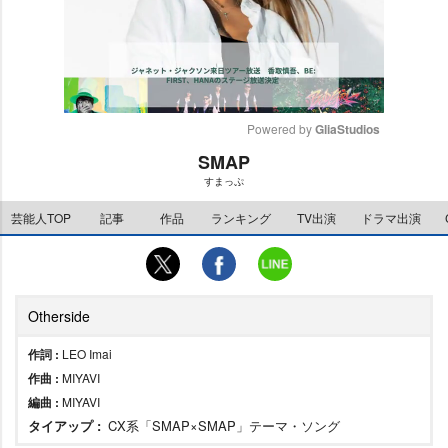
Powered by 
GliaStudios
SMAP
M
すまっぷ
u
t
芸能人TOP
記事
作品
ランキング
TV出演
ドラマ出演
e
Otherside
作詞 :
LEO Imai
作曲 :
MIYAVI
編曲 :
MIYAVI
タイアップ :
CX系「SMAP×SMAP」テーマ・ソング