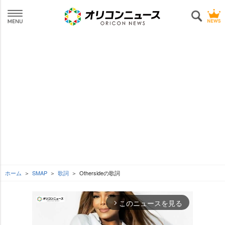
ホーム
SMAP
歌詞
Othersideの歌詞
このニュースを見る
arrow_forward_ios