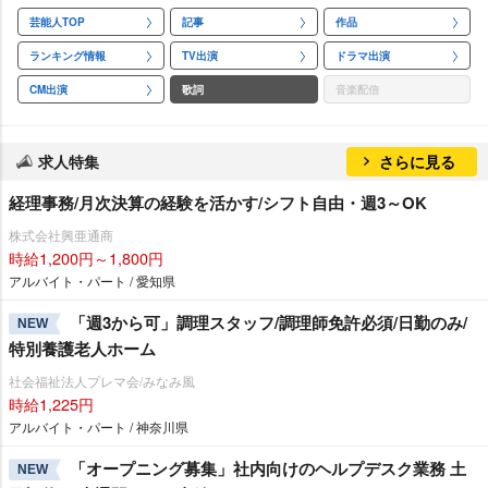
芸能人TOP
記事
作品
ランキング情報
TV出演
ドラマ出演
CM出演
歌詞
音楽配信
求人特集
さらに見る
経理事務/月次決算の経験を活かす/シフト自由・週3～OK
株式会社興亜通商
時給1,200円～1,800円
アルバイト・パート / 愛知県
「週3から可」調理スタッフ/調理師免許必須/日勤のみ/
NEW
特別養護老人ホーム
社会福祉法人プレマ会/みなみ風
時給1,225円
アルバイト・パート / 神奈川県
「オープニング募集」社内向けのヘルプデスク業務 土
NEW