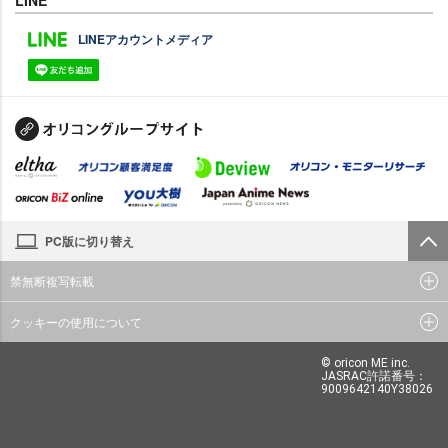
LINEアカウントメディア
PC版に切り替え
禁無断複写転載
クッキーの使用について
© oricon ME inc.
JASRAC許諾番号：
9009642140Y38026