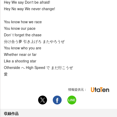
Hey We say Don't be afraid!
Hey No way We never change!
You know how we race
You know our pace
Don' t forget the chase
分け合う夢 引き上げろ またやろうぜ
You know who you are
Whether near or far
Like a shooting star
Otherside へ High Speed で まだ行こうぜ
愛
情報提供元：
収録作品