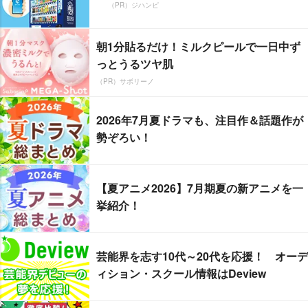
（PR）ジハンピ
朝1分貼るだけ！ミルクピールで一日中ず
っとうるツヤ肌
（PR）サボリーノ
2026年7月夏ドラマも、注目作＆話題作が
勢ぞろい！
【夏アニメ2026】7月期夏の新アニメを一
挙紹介！
芸能界を志す10代～20代を応援！ オーデ
ィション・スクール情報はDeview