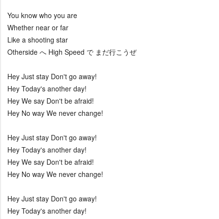
You know who you are
Whether near or far
Like a shooting star
Otherside へ High Speed で まだ行こうぜ
Hey Just stay Don't go away!
Hey Today's another day!
Hey We say Don't be afraid!
Hey No way We never change!
Hey Just stay Don't go away!
Hey Today's another day!
Hey We say Don't be afraid!
Hey No way We never change!
Hey Just stay Don't go away!
Hey Today's another day!