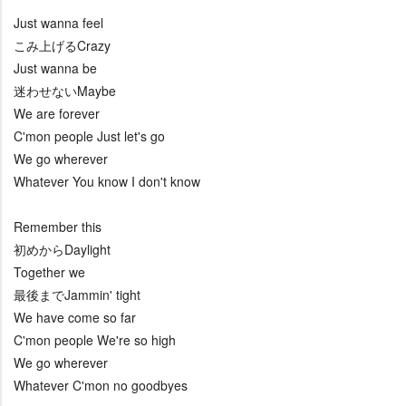
Just wanna feel
こみ上げるCrazy
Just wanna be
迷わせないMaybe
We are forever
C'mon people Just let's go
We go wherever
Whatever You know I don't know
Remember this
初めからDaylight
Together we
最後までJammin' tight
We have come so far
C'mon people We're so high
We go wherever
Whatever C'mon no goodbyes