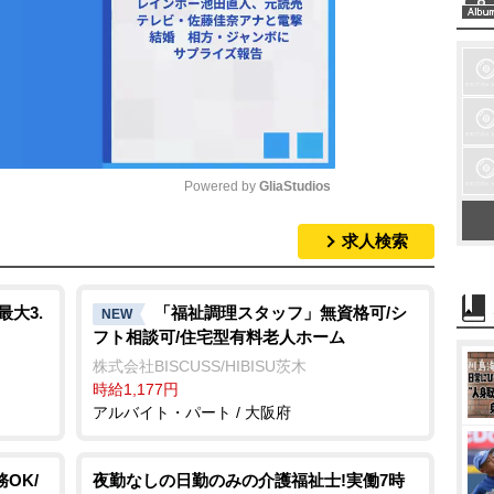
Powered by 
GliaStudios
求人検索
M
u
t
大3.
「福祉調理スタッフ」無資格可/シ
NEW
フト相談可/住宅型有料老人ホーム
e
株式会社BISCUSS/HIBISU茨木
時給1,177円
アルバイト・パート / 大阪府
OK/
夜勤なしの日勤のみの介護福祉士!実働7時