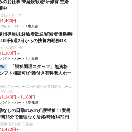
みのお仕事!未経験歓迎!研修有 主婦
躍中
式会社ベアーズ
1,400円～
バイト・パート / 東京都
童指導員/未経験者歓迎/経験者優遇/時
1100円/週2日からの扶養内勤務OK
もりの森 中央
1,100円～
バイト・パート / 北海道
「福祉調理スタッフ」無資格
EW
/シフト相談可/介護付き有料老人ホー
式会社フォーシーズン/介護付き有料老人ホーム
おだかの憩
1,140円～1,180円
バイト・パート / 愛知県
勤なしの日勤のみの介護福祉士!実働
時間15分で無理なく活躍/時給1472円
医療法人財団 仁医会
1,472円～