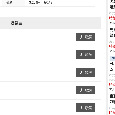
の
価格
3,204円（税込）
活
株
時給
収録曲
アル
児
給
歌詞
ぬく
時給
アル
歌詞
N
可
ム
歌詞
株
お
時給
アル
歌詞
夜
7
歌詞
社会
時給