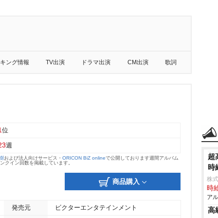
キング情報
TV出演
ドラマ出演
CM出演
歌詞
1
位
23
週
超
大樹
および法人向けサービス・
ORICON BiZ online
で公開しております週間アルバム
のランクイン回数を掲載しています。
時
株
商品購入
時給
アル
発売元
ビクターエンタテインメント
⾼