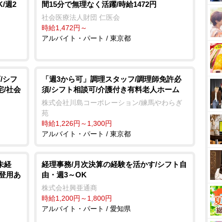
/週2
間15分で無理なく活躍/時給1472円
社会医療法人財団 仁医会
時給1,472円～
アルバイト・パート / 東京都
/シフ
「週3から可」調理スタッフ/調理師免許必
宅/社会
須/シフト相談可/介護付き有料老人ホーム
株式会社川島コーポレーション/練馬やわらぎ
苑
時給1,226円～1,300円
アルバイト・パート / 東京都
未経
経理事務/月次決算の経験を活かす/シフト自
員登用あ
由・週3～OK
株式会社興亜通商
時給1,200円～1,800円
アルバイト・パート / 愛知県