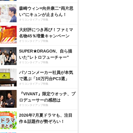
森崎ウィン×向井康二“両片思
い”にキュンが止まらん！
オリコンタイアップ特集
大好評につき再び！ファミマ
名物45％増量キャンペーン
オリコンタイアップ特集
SUPER★DRAGON、自ら描
いた”レトロフューチャー”
オリコンタイアップ特集
パソコンメーカー社員が本気
で選ぶ「10万円台PC3選」
オリコンタイアップ特集
『VIVANT』限定ウオッチ、プ
ロデューサーの感想は
オリコンタイアップ特集
2026年7月夏ドラマも、注目
作＆話題作が勢ぞろい！