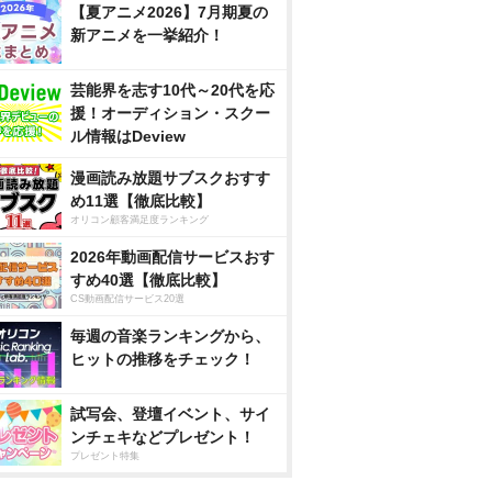
【夏アニメ2026】7月期夏の
新アニメを一挙紹介！
芸能界を志す10代～20代を応
援！オーディション・スクー
ル情報はDeview
漫画読み放題サブスクおすす
め11選【徹底比較】
オリコン顧客満足度ランキング
2026年動画配信サービスおす
すめ40選【徹底比較】
CS動画配信サービス20選
毎週の音楽ランキングから、
ヒットの推移をチェック！
試写会、登壇イベント、サイ
ンチェキなどプレゼント！
プレゼント特集