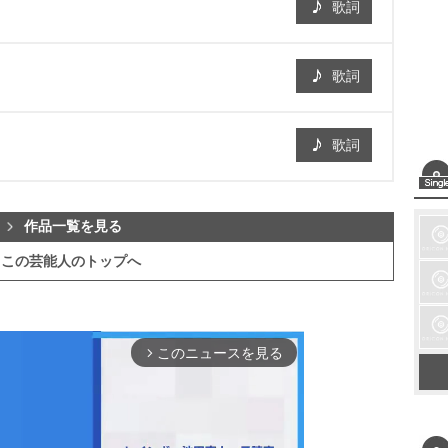
歌詞
歌詞
歌詞
作品一覧を見る
この芸能人のトップへ
このニュースを見る
arrow_forward_ios