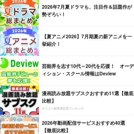
2026年7月夏ドラマも、注目作＆話題作が
勢ぞろい！
【夏アニメ2026】7月期夏の新アニメを一
挙紹介！
芸能界を志す10代～20代を応援！ オーデ
ィション・スクール情報はDeview
漫画読み放題サブスクおすすめ11選【徹底
比較】
オリコン顧客満足度ランキング
2026年動画配信サービスおすすめ40選
【徹底比較】