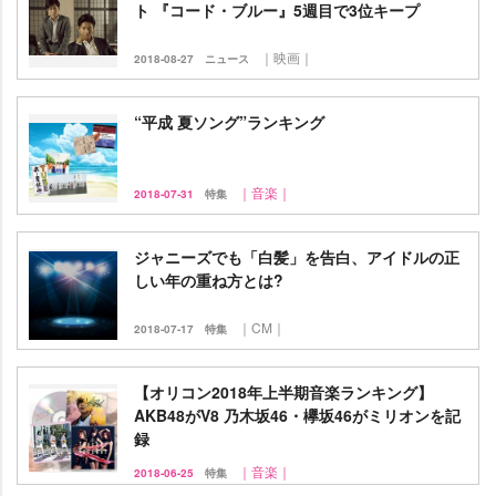
ト 『コード・ブルー』5週目で3位キープ
｜映画｜
2018-08-27
ニュース
“平成 夏ソング”ランキング
｜音楽｜
2018-07-31
特集
ジャニーズでも「白髪」を告白、アイドルの正
しい年の重ね方とは?
｜CM｜
2018-07-17
特集
【オリコン2018年上半期音楽ランキング】
AKB48がV8 乃木坂46・欅坂46がミリオンを記
録
｜音楽｜
2018-06-25
特集