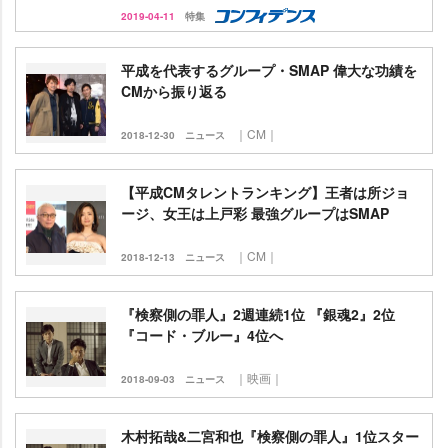
2019-04-11
特集
平成を代表するグループ・SMAP 偉大な功績を
CMから振り返る
｜CM｜
2018-12-30
ニュース
【平成CMタレントランキング】王者は所ジョ
ージ、女王は上戸彩 最強グループはSMAP
｜CM｜
2018-12-13
ニュース
『検察側の罪人』2週連続1位 『銀魂2』2位
『コード・ブルー』4位へ
｜映画｜
2018-09-03
ニュース
木村拓哉&二宮和也『検察側の罪人』1位スター