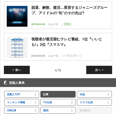
脱退、解散、復活…変容するジャニーズグルー
プ、アイドルの“旬”のその先は?
｜芸能｜
2018-04-24
ニュース
視聴者が復活望むテレビ番組、1位『いいと
も!』2位『スマスマ』
｜バラエティ｜
2018-02-04
ニュース
前へ
4/78
次へ
芸能人事典
芸能人TOP
記事
作品
ランキング情報
TV出演
ドラマ出演
CM出演
歌詞
音楽配信