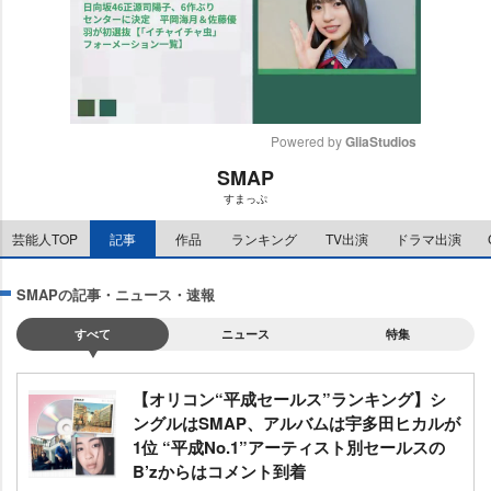
Powered by 
GliaStudios
SMAP
M
すまっぷ
u
t
芸能人TOP
記事
作品
ランキング
TV出演
ドラマ出演
e
SMAPの記事・ニュース・速報
すべて
ニュース
特集
【オリコン“平成セールス”ランキング】シ
ングルはSMAP、アルバムは宇多田ヒカルが
1位 “平成No.1”アーティスト別セールスの
B’zからはコメント到着