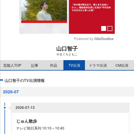
Powered by 
GliaStudios
山口智子
M
まぐちともこ
u
t
芸能人TOP
記事
作品
TV出演
ドラマ出演
CM出演
e
山口智子のTV出演情報
2026-07
2026-07-13
じゅん散歩
テレビ朝日系列 10:10～10:40