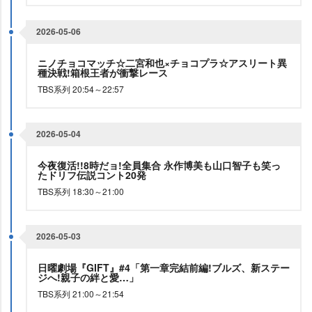
2026-05-06
ニノチョコマッチ☆二宮和也×チョコプラ☆アスリート異
種決戦!箱根王者が衝撃レース
TBS系列 20:54～22:57
2026-05-04
今夜復活!!8時だョ!全員集合 永作博美も山口智子も笑っ
たドリフ伝説コント20発
TBS系列 18:30～21:00
2026-05-03
日曜劇場『GIFT』#4「第一章完結前編!ブルズ、新ステー
ジへ!親子の絆と愛…」
TBS系列 21:00～21:54