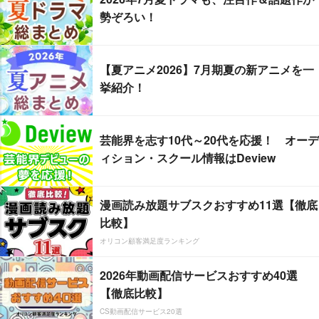
勢ぞろい！
【夏アニメ2026】7月期夏の新アニメを一
挙紹介！
芸能界を志す10代～20代を応援！ オーデ
ィション・スクール情報はDeview
漫画読み放題サブスクおすすめ11選【徹底
比較】
オリコン顧客満足度ランキング
2026年動画配信サービスおすすめ40選
【徹底比較】
CS動画配信サービス20選