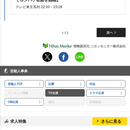
テレビ東京系列 22:00～23:28
1/13
次へ
情報提供元:ニホンモニター株式会社
芸能人事典
芸能人TOP
記事
作品
ランキング情報
TV出演
ドラマ出演
CM出演
歌詞
音楽配信
求人特集
さらに見る