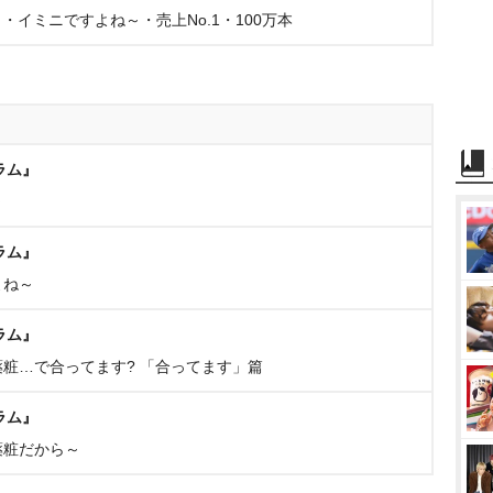
イミニですよね～・売上No.1・100万本
ラム』
～
ラム』
よね～
ラム』
疫薬粧…で合ってます? 「合ってます」篇
ラム』
薬粧だから～