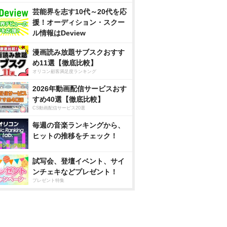
芸能界を志す10代～20代を応
援！オーディション・スクー
ル情報はDeview
漫画読み放題サブスクおすす
め11選【徹底比較】
オリコン顧客満足度ランキング
2026年動画配信サービスおす
すめ40選【徹底比較】
CS動画配信サービス20選
毎週の音楽ランキングから、
ヒットの推移をチェック！
試写会、登壇イベント、サイ
ンチェキなどプレゼント！
プレゼント特集