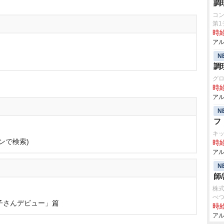
調
コ
第
時給
アル
N
調
グ
時給
アル
N
フ
キ
ンで検索)
時給
アル
N
師
株
べつ
子さんデビュー」篇
時給
アル