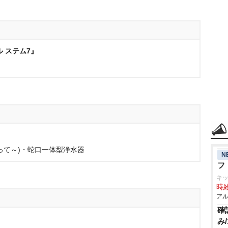
 ステム7』
って～)・蛇口一体型浄水器
N
フ
キ
時給
アル
確
み