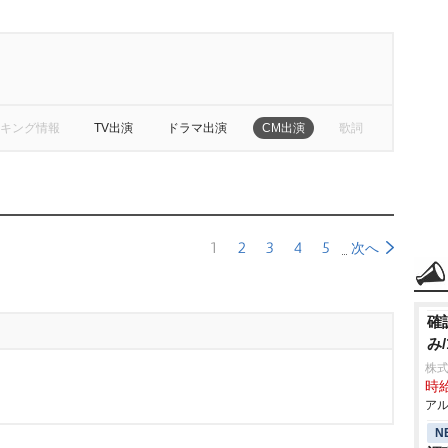
キング情報
TV出演
ドラマ出演
CM出演
歌詞
1
2
3
4
5
次へ
確
み
株式
時給
アル
N