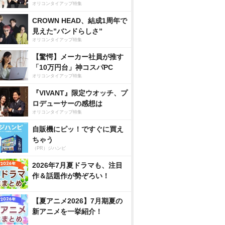
オリコンタイアップ特集
CROWN HEAD、結成1周年で
見えた”バンドらしさ”
オリコンタイアップ特集
【驚愕】メーカー社員が推す
「10万円台」神コスパPC
オリコンタイアップ特集
『VIVANT』限定ウオッチ、プ
ロデューサーの感想は
オリコンタイアップ特集
自販機にピッ！ですぐに買え
ちゃう
（PR）ジハンピ
2026年7月夏ドラマも、注目
作＆話題作が勢ぞろい！
【夏アニメ2026】7月期夏の
新アニメを一挙紹介！