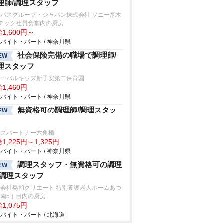
理師/調理スタッフ
ンパスグループ・ジャパン株式会社 ソニー厚木
1テック社員食堂内の厨房
1,600円～
バイト・パート / 神奈川県
社会保険完備の職場で調理師/
EW
理スタッフ
ローバルキッズ新子安第二保育園
1,460円
バイト・パート / 神奈川県
無資格可の調理師/調理スタッ
EW
ッズパートナー六角橋
1,225円～1,325円
バイト・パート / 神奈川県
調理スタッフ・無資格可の調理
EW
/調理スタッフ
式会社晃和クリエート 特別養護老人ホームあつ
南5丁目内の厨房
1,075円
バイト・パート / 北海道