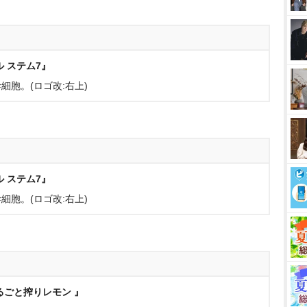
 ステム7』
胞。(ロゴ改:右上)
 ステム7』
胞。(ロゴ改:右上)
るごと搾りレモン 』