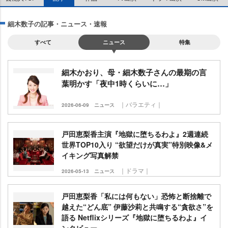
細木数子の記事・ニュース・速報
すべて
ニュース
特集
細木かおり、母・細木数子さんの最期の言
葉明かす「夜中1時くらいに…」
｜バラエティ｜
2026-06-09
ニュース
戸田恵梨香主演『地獄に堕ちるわよ』2週連続
世界TOP10入り “欲望だけが真実”特別映像&メ
イキング写真解禁
｜ドラマ｜
2026-05-13
ニュース
戸田恵梨香「私には何もない」恐怖と断捨離で
越えた“どん底” 伊藤沙莉と共鳴する“貪欲さ”を
語る Netflixシリーズ『地獄に堕ちるわよ』イ