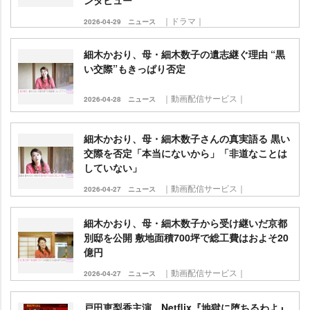
ンタビュー
｜ドラマ｜
2026-04-29
ニュース
細木かおり、母・細木数子の遺志継ぐ理由 “黒
い交際”もきっぱり否定
｜動画配信サービス｜
2026-04-28
ニュース
細木かおり、母・細木数子さんの真実語る 黒い
交際を否定「本当にないから」「非道なことは
していない」
｜動画配信サービス｜
2026-04-27
ニュース
細木かおり、母・細木数子から受け継いだ京都
別邸を公開 敷地面積700坪で総工費はおよそ20
億円
｜動画配信サービス｜
2026-04-27
ニュース
戸田恵梨香主演、Netflix『地獄に堕ちるわよ』