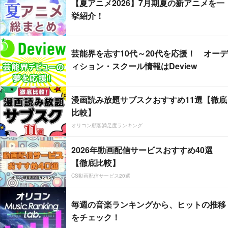
【夏アニメ2026】7月期夏の新アニメを一
挙紹介！
芸能界を志す10代～20代を応援！ オーデ
ィション・スクール情報はDeview
漫画読み放題サブスクおすすめ11選【徹底
比較】
オリコン顧客満足度ランキング
2026年動画配信サービスおすすめ40選
【徹底比較】
CS動画配信サービス20選
毎週の音楽ランキングから、ヒットの推移
をチェック！