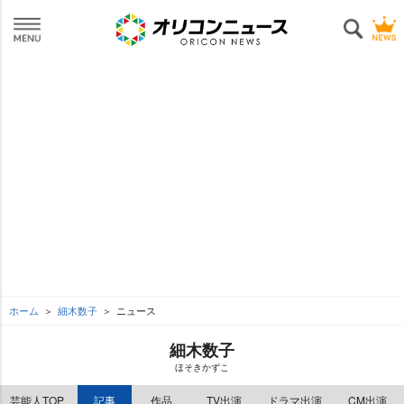
ホーム
細木数子
ニュース
細木数子
ほそきかずこ
芸能人TOP
記事
作品
TV出演
ドラマ出演
CM出演