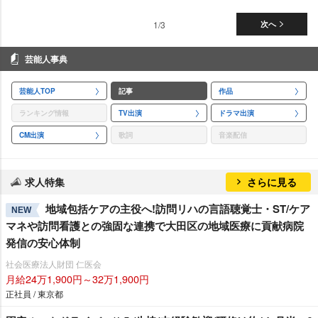
1/3
次へ
芸能人事典
芸能人TOP
記事
作品
ランキング情報
TV出演
ドラマ出演
CM出演
歌詞
音楽配信
求人特集
さらに見る
地域包括ケアの主役へ!訪問リハの言語聴覚士・ST/ケア
NEW
マネや訪問看護との強固な連携で大田区の地域医療に貢献病院
発信の安心体制
社会医療法人財団 仁医会
月給24万1,900円～32万1,900円
正社員 / 東京都