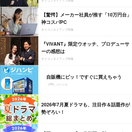
オリコンタイアップ特集
【驚愕】メーカー社員が推す「10万円台」
神コスパPC
オリコンタイアップ特集
『VIVANT』限定ウオッチ、プロデューサ
ーの感想は
オリコンタイアップ特集
自販機にピッ！ですぐに買えちゃう
（PR）ジハンピ
2026年7月夏ドラマも、注目作＆話題作が
勢ぞろい！