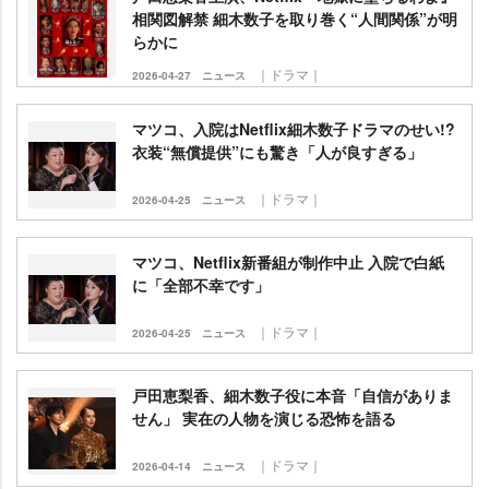
相関図解禁 細木数子を取り巻く“人間関係”が明
らかに
｜ドラマ｜
2026-04-27
ニュース
マツコ、入院はNetflix細木数子ドラマのせい!?
衣装“無償提供”にも驚き「人が良すぎる」
｜ドラマ｜
2026-04-25
ニュース
マツコ、Netflix新番組が制作中止 入院で白紙
に「全部不幸です」
｜ドラマ｜
2026-04-25
ニュース
戸田恵梨香、細木数子役に本音「自信がありま
せん」 実在の人物を演じる恐怖を語る
｜ドラマ｜
2026-04-14
ニュース