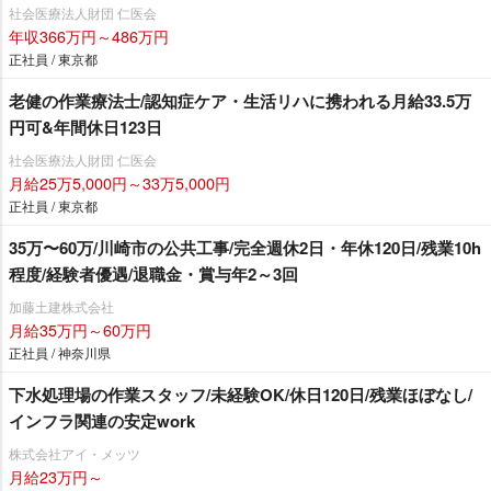
社会医療法人財団 仁医会
年収366万円～486万円
正社員 / 東京都
老健の作業療法士/認知症ケア・生活リハに携われる月給33.5万
円可&年間休日123日
社会医療法人財団 仁医会
月給25万5,000円～33万5,000円
正社員 / 東京都
35万〜60万/川崎市の公共工事/完全週休2日・年休120日/残業10h
程度/経験者優遇/退職金・賞与年2～3回
加藤土建株式会社
月給35万円～60万円
正社員 / 神奈川県
下水処理場の作業スタッフ/未経験OK/休日120日/残業ほぼなし/
インフラ関連の安定work
株式会社アイ・メッツ
月給23万円～