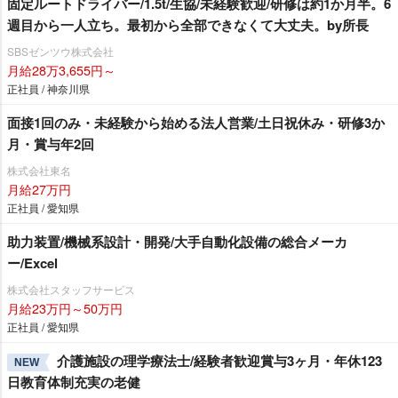
固定ルートドライバー/1.5t/生協/未経験歓迎/研修は約1か月半。6
週目から一人立ち。最初から全部できなくて大丈夫。by所長
SBSゼンツウ株式会社
月給28万3,655円～
正社員 / 神奈川県
面接1回のみ・未経験から始める法人営業/土日祝休み・研修3か
月・賞与年2回
株式会社東名
月給27万円
正社員 / 愛知県
助力装置/機械系設計・開発/大手自動化設備の総合メーカ
ー/Excel
株式会社スタッフサービス
月給23万円～50万円
正社員 / 愛知県
介護施設の理学療法士/経験者歓迎賞与3ヶ月・年休123
NEW
日教育体制充実の老健