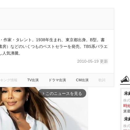
・作家・タレント。1938年生まれ、東京都出身。B型。書
書房）などのいくつものベストセラーを発売。TBS系バラエ
し人気沸騰。
2010-05-19 更新
キング情報
TV出演
ドラマ出演
CM出演
歌詞
未
このニュースを見る
arrow_forward_ios
株式
時給
派遣
未
株式