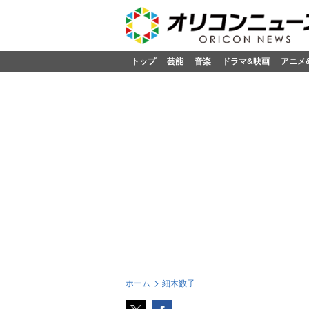
トップ
芸能
音楽
ドラマ&映画
アニメ
ホーム
細木数子