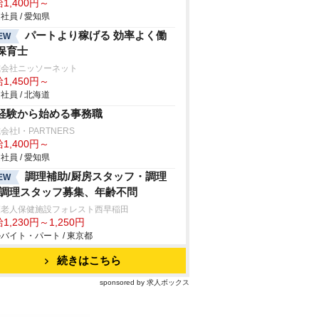
1,400円～
社員 / 愛知県
パートより稼げる 効率よく働
EW
保育士
式会社ニッソーネット
1,450円～
社員 / 北海道
経験から始める事務職
会社I・PARTNERS
1,400円～
社員 / 愛知県
調理補助/厨房スタッフ・調理
EW
/調理スタッフ募集、年齢不問
護老人保健施設フォレスト西早稲田
1,230円～1,250円
バイト・パート / 東京都
続きはこちら
sponsored by 求人ボックス