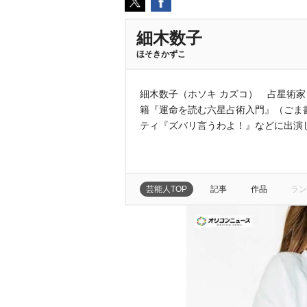
細木数子
ほそきかずこ
細木数子（ホソキ カズコ） 占星術家
籍『運命を読む六星占術入門』（ごま
ティ『ズバリ言うわよ！』などに出演
芸能人TOP
記事
作品
ラン