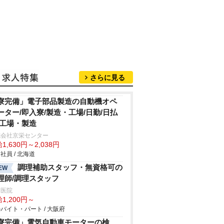
さらに見る
寮完備」電子部品製造の自動機オペ
ーター/即入寮/製造・工場/日勤/日払
/工場・製造
式会社京栄センター
1,630円～2,038円
社員 / 北海道
調理補助スタッフ・無資格可の
EW
理師/調理スタッフ
川医院
1,200円～
バイト・パート / 大阪府
寮完備」電気自動車モーターの検