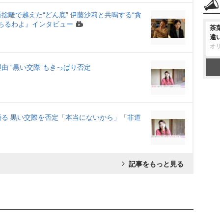
離で越えた“どん底” 伊藤沙莉と共鳴する“貪
に堕ちるわよ』インタビュー
茶
違
オ
由 “黒い交際”もきっぱり否定
る 黒い交際を否定「本当にないから」「非道
記事をもっと見る