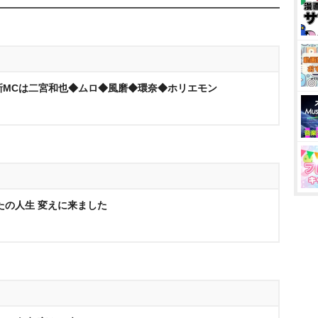
新MCは二宮和也◆ムロ◆風磨◆環奈◆ホリエモン
たの人生 変えに来ました