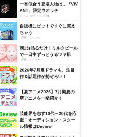
一番似合う登場人物は…『VIV
ANT』限定ウオッチ
オリコンタイアップ特集
自販機にピッ！ですぐに買え
ちゃう
（PR）ジハンピ
朝1分貼るだけ！ミルクピール
で一日中ずっとうるツヤ肌
（PR）サボリーノ
2026年7月夏ドラマも、注目
作＆話題作が勢ぞろい！
【夏アニメ2026】7月期夏の
新アニメを一挙紹介！
芸能界を志す10代～20代を応
援！オーディション・スクー
ル情報はDeview