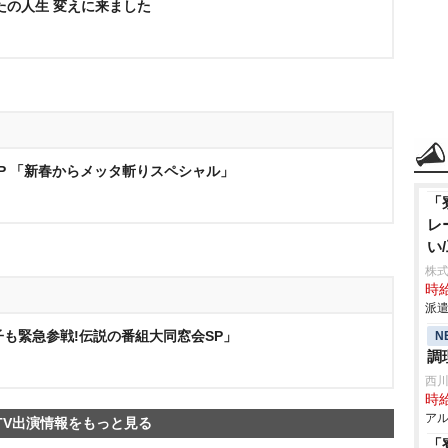
たの人生 変えに来ました
SP 「新春からメッタ斬りスペシャル」
「
レ
い
株
時給
派遣
数子も緊急参戦!伝説の番組大同窓会SP」
N
調
西
時給
アル
TV出演情報をもっと見る
「