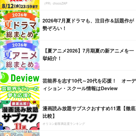
（PR）chocoZAP
2026年7月夏ドラマも、注目作＆話題作が
勢ぞろい！
【夏アニメ2026】7月期夏の新アニメを一
挙紹介！
芸能界を志す10代～20代を応援！ オーデ
ィション・スクール情報はDeview
漫画読み放題サブスクおすすめ11選【徹底
比較】
オリコン顧客満足度ランキング