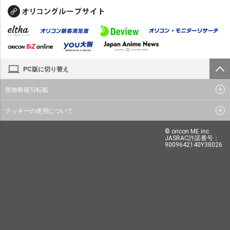
PC版に切り替え
禁無断複写転載
クッキーの使用について
© oricon ME inc.
JASRAC許諾番号：
9009642140Y38026