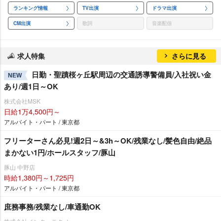
ランキング情報
TV出演
ドラマ出演
CM出演
歌詞
音楽配信
求人特集
さらに見る
日勤・聖蹟桜ヶ丘駅周辺の交通誘導警備員/入社祝い金
NEW
あり/週1日～OK
株式会社MSK
日給1万4,500円～
アルバイト・パート / 東京都
フリーターさん必見!週2日～&3h～OK/残業なし/髪色自由/絶品
まかない1円/ホールスタッフ/豚山
豚山 中野店
時給1,380円～1,725円
アルバイト・パート / 東京都
庶務事務/残業なし/車通勤OK