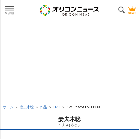
ホーム
妻夫木聡
作品
DVD
Get Ready! DVD-BOX
妻夫木聡
つまぶきさとし