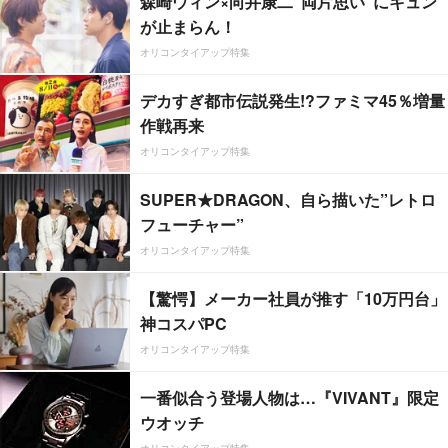
森崎ウィン×向井康二“両片思い”にキュン
が止まらん！
オリコンタイアップ特集
デカすぎ都市伝説発生!?ファミマ45％増量
作戦再来
オリコンタイアップ特集
SUPER★DRAGON、自ら描いた”レトロ
フューチャー”
オリコンタイアップ特集
【驚愕】メーカー社員が推す「10万円台」
神コスパPC
オリコンタイアップ特集
一番似合う登場人物は…『VIVANT』限定
ウオッチ
オリコンタイアップ特集