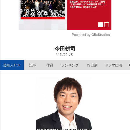
Powered by 
GliaStudios
M
今田耕司
u
いまだこうじ
t
e
芸能人TOP
記事
作品
ランキング
TV出演
ドラマ出演