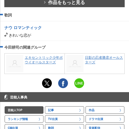
作品をもっと見る
歌詞
ナウ ロマンティック
きれいな恋が
今田耕司の関連グループ
エキセントリック少年ボ
日影の忍者勝彦オールス
ウイオールスターズ
ターズ
芸能人事典
芸能人TOP
記事
作品
ランキング情報
TV出演
ドラマ出演
CM出演
歌詞
音楽配信