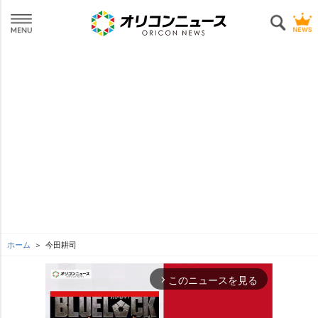
ホーム
今田耕司
このニュースを見る
arrow_forward_ios