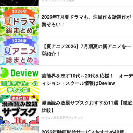
2026年7月夏ドラマも、注目作＆話題作が
勢ぞろい！
【夏アニメ2026】7月期夏の新アニメを一
挙紹介！
芸能界を志す10代～20代を応援！ オーデ
ィション・スクール情報はDeview
漫画読み放題サブスクおすすめ11選【徹底
比較】
オリコン顧客満足度ランキング
2026年動画配信サービスおすすめ40選