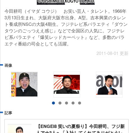
今田耕司（イマダ コウジ） お笑い芸人・タレント。1966年
3月13日生まれ、大阪府大阪市出身。A型。吉本興業のタレン
ト養成所NSCの大阪4期生。フジテレビ系バラエティ『ダウン
タウンのごっつええ感じ』などで全国区の人気に。フジテレ
ビ系バラエティ『爆笑レッドカーペット』など、多数のバラ
エティ番組の司会としても活躍。
2011-08-01 更新
画像
記事
【ENGEI8 笑いの夏祭り】今田耕司、フジ新
人アナ3人へ「入社してくれてありがとう!」