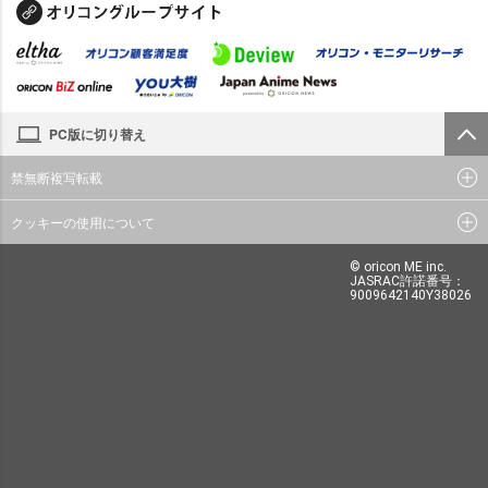
PC版に切り替え
禁無断複写転載
クッキーの使用について
© oricon ME inc.
JASRAC許諾番号：
9009642140Y38026