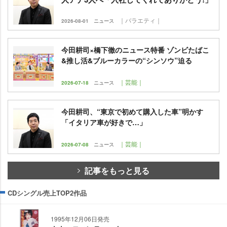
｜バラエティ｜
2026-08-01
ニュース
今田耕司×橋下徹のニュース特番 ゾンビたばこ
&推し活&ブルーカラーの“シンソウ”迫る
｜芸能｜
2026-07-18
ニュース
今田耕司、“東京で初めて購入した車”明かす
「イタリア車が好きで…」
｜芸能｜
2026-07-08
ニュース
記事をもっと見る
CDシングル売上TOP2作品
1995年12月06日発売