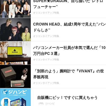
SUPER★DRAGON、自ら描いた”レトロ
フューチャー”
オリコンタイアップ特集
CROWN HEAD、結成1周年で見えた”バン
ドらしさ”
オリコンタイアップ特集
パソコンメーカー社員が本気で選んだ「10
万円台PC３選」
オリコンタイアップ特集
「別班のよう」腕時計で『VIVANT』の世
界観再現
オリコンタイアップ特集
自販機にピッ！ですぐに買えちゃう
（PR）ジハンピ