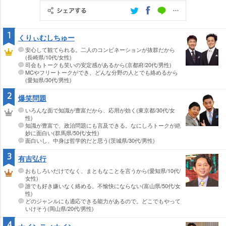
1
くりぃむしちゅー
安心して観てられる。二人のコンビネーションが抜群だから
(長崎県/10代/女性)
司会もトークも笑いの安定感があるから(京都府/20代/男性)
MCやフリートークができ、どんな分野の人とでも絡めるから
(愛知県/30代/男性)
2
爆笑問題
いろんな面で知識が豊富だから、応用が効く(東京都/30代/女
性)
知識が豊富で、政治問題にも言及できる。なにしろトークが絶
妙に面白い(群馬県/50代/女性)
面白いし、中身は哲学的だと思う(茨城県/30代/男性)
3
有吉弘行
おもしろいだけでなく、まともなことを言うから(愛知県/10代/
女性)
誰でも好き嫌いなく絡める。不愉快にならない(富山県/50代/女
性)
どのジャンルにも適応できる能力があるので。どこでもやって
いけそう(岡山県/20代/男性)
4