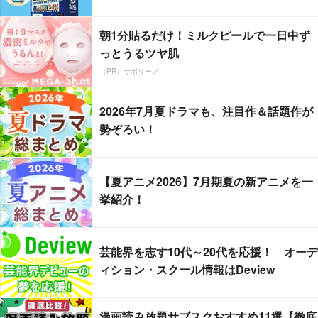
朝1分貼るだけ！ミルクピールで一日中ず
っとうるツヤ肌
（PR）サボリーノ
2026年7月夏ドラマも、注目作＆話題作が
勢ぞろい！
【夏アニメ2026】7月期夏の新アニメを一
挙紹介！
芸能界を志す10代～20代を応援！ オーデ
ィション・スクール情報はDeview
漫画読み放題サブスクおすすめ11選【徹底