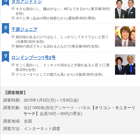
タカアンドトシ
ネタも面白いし、嫌みがない。MCもできるから(東京都/30代/
女性)
ボケと突っ込みの間が抜群だから(愛知県/50代/男性)
9
千原ジュニア
面白味があるだけではなく、しっかりしてそうでよいと思う
(兵庫県/30代/女性)
独特の視点でモノを語れる人なので(東京都/40代/女性)
9
ロンドンブーツ1号2号
すごく面白いし、ドッキリの演出など才能があると思う(三重
県/20代/女性)
クリエーターとしての能力も高いから(大阪府/30代/女性)
【調査概要】
調査時期:
2015年1月5日(月)～1月9日(金)
調査対象:
合計1000名(自社アンケート・パネル
【オリコン・モニターリ
サーチ】
会員10代～50代の男女)
調査地域:
全国
調査方法:
インターネット調査