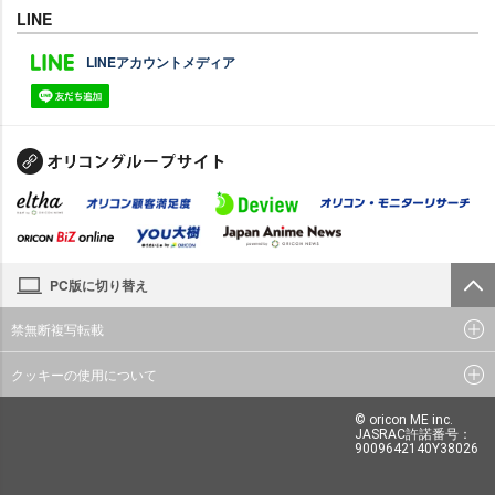
LINE
LINEアカウントメディア
PC版に切り替え
禁無断複写転載
クッキーの使用について
© oricon ME inc.
JASRAC許諾番号：
9009642140Y38026