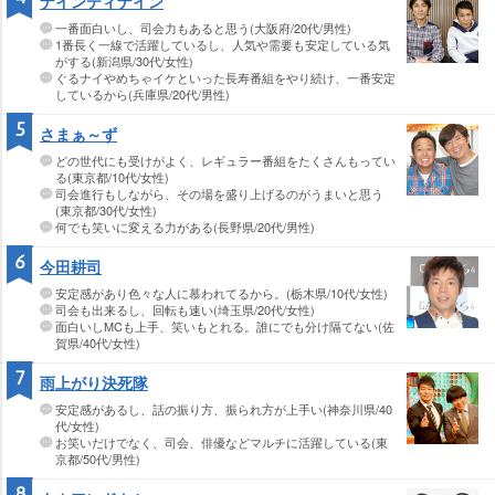
ナインティナイン
一番面白いし、司会力もあると思う(大阪府/20代/男性)
1番長く一線で活躍しているし、人気や需要も安定している気
がする(新潟県/30代/女性)
ぐるナイやめちゃイケといった長寿番組をやり続け、一番安定
しているから(兵庫県/20代/男性)
5
さまぁ～ず
どの世代にも受けがよく、レギュラー番組をたくさんもってい
る(東京都/10代/女性)
司会進行もしながら、その場を盛り上げるのがうまいと思う
(東京都/30代/女性)
何でも笑いに変える力がある(長野県/20代/男性)
6
今田耕司
安定感があり色々な人に慕われてるから。(栃木県/10代/女性)
司会も出来るし、回転も速い(埼玉県/20代/女性)
面白いしMCも上手、笑いもとれる。誰にでも分け隔てない(佐
賀県/40代/女性)
7
雨上がり決死隊
安定感があるし、話の振り方、振られ方が上手い(神奈川県/40
代/女性)
お笑いだけでなく、司会、俳優などマルチに活躍している(東
京都/50代/男性)
8