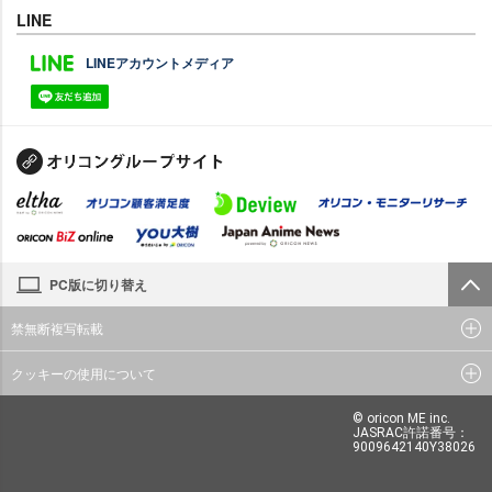
LINE
LINEアカウントメディア
PC版に切り替え
禁無断複写転載
クッキーの使用について
© oricon ME inc.
JASRAC許諾番号：
9009642140Y38026