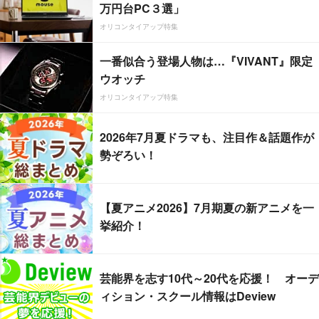
万円台PC３選」
オリコンタイアップ特集
一番似合う登場人物は…『VIVANT』限定
ウオッチ
オリコンタイアップ特集
2026年7月夏ドラマも、注目作＆話題作が
勢ぞろい！
【夏アニメ2026】7月期夏の新アニメを一
挙紹介！
芸能界を志す10代～20代を応援！ オーデ
ィション・スクール情報はDeview