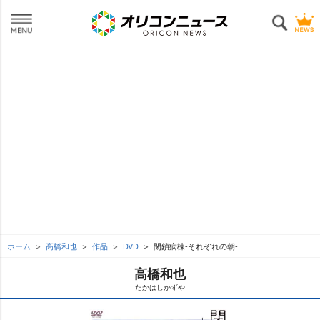
ホーム
高橋和也
作品
DVD
閉鎖病棟‐それぞれの朝‐
高橋和也
たかはしかず