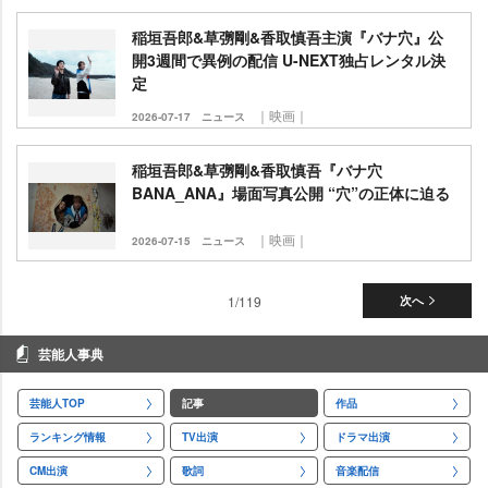
稲垣吾郎&草彅剛&香取慎吾主演『バナ穴』公
開3週間で異例の配信 U-NEXT独占レンタル決
定
｜映画｜
2026-07-17
ニュース
稲垣吾郎&草彅剛&香取慎吾『バナ穴
BANA_ANA』場面写真公開 “穴”の正体に迫る
｜映画｜
2026-07-15
ニュース
1/119
次へ
芸能人事典
芸能人TOP
記事
作品
ランキング情報
TV出演
ドラマ出演
CM出演
歌詞
音楽配信