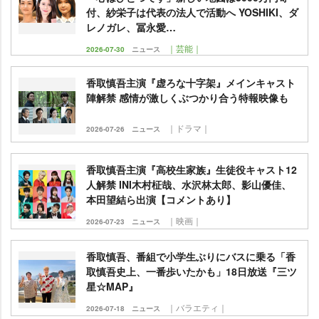
付、紗栄子は代表の法人で活動へ YOSHIKI、ダ
レノガレ、冨永愛…
｜芸能｜
2026-07-30
ニュース
香取慎吾主演『虚ろな十字架』メインキャスト
陣解禁 感情が激しくぶつかり合う特報映像も
｜ドラマ｜
2026-07-26
ニュース
香取慎吾主演『高校生家族』生徒役キャスト12
人解禁 INI木村柾哉、水沢林太郎、影山優佳、
本田望結ら出演【コメントあり】
｜映画｜
2026-07-23
ニュース
香取慎吾、番組で小学生ぶりにバスに乗る「香
取慎吾史上、一番歩いたかも」18日放送『三ツ
星☆MAP』
｜バラエティ｜
2026-07-18
ニュース