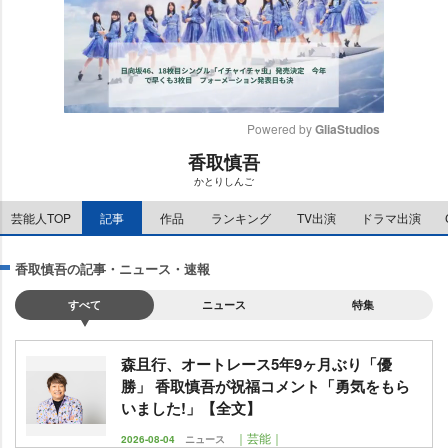
Powered by 
GliaStudios
香取慎吾
M
かとりしんご
u
t
芸能人TOP
記事
作品
ランキング
TV出演
ドラマ出演
e
香取慎吾の記事・ニュース・速報
すべて
ニュース
特集
森且行、オートレース5年9ヶ月ぶり「優
勝」 香取慎吾が祝福コメント「勇気をもら
いました!」【全文】
｜芸能｜
2026-08-04
ニュース