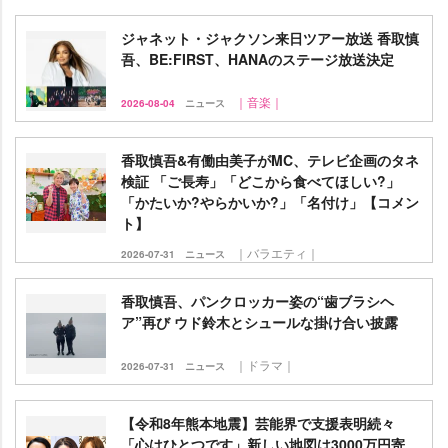
ジャネット・ジャクソン来日ツアー放送 香取慎
吾、BE:FIRST、HANAのステージ放送決定
｜音楽｜
2026-08-04
ニュース
香取慎吾&有働由美子がMC、テレビ企画のタネ
検証 「ご長寿」「どこから食べてほしい?」
「かたいか?やらかいか?」「名付け」【コメン
ト】
｜バラエティ｜
2026-07-31
ニュース
香取慎吾、パンクロッカー姿の“歯ブラシヘ
ア”再び ウド鈴木とシュールな掛け合い披露
｜ドラマ｜
2026-07-31
ニュース
【令和8年熊本地震】芸能界で支援表明続々
「心はひとつです」新しい地図は3000万円寄