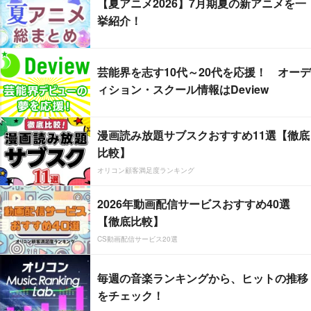
【夏アニメ2026】7月期夏の新アニメを一
挙紹介！
芸能界を志す10代～20代を応援！ オーデ
ィション・スクール情報はDeview
漫画読み放題サブスクおすすめ11選【徹底
比較】
オリコン顧客満足度ランキング
2026年動画配信サービスおすすめ40選
【徹底比較】
CS動画配信サービス20選
毎週の音楽ランキングから、ヒットの推移
をチェック！