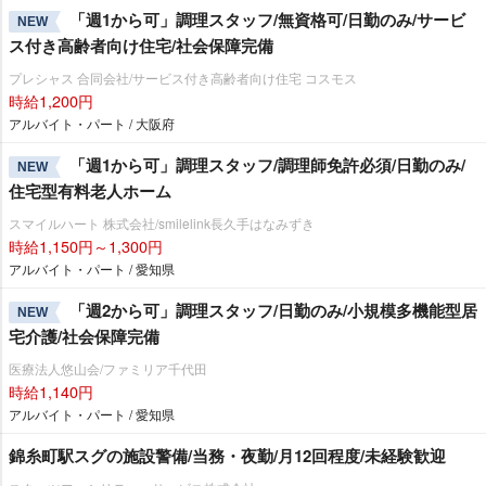
「週1から可」調理スタッフ/無資格可/日勤のみ/サービ
NEW
ス付き高齢者向け住宅/社会保障完備
プレシャス 合同会社/サービス付き高齢者向け住宅 コスモス
時給1,200円
アルバイト・パート / 大阪府
「週1から可」調理スタッフ/調理師免許必須/日勤のみ/
NEW
住宅型有料老人ホーム
スマイルハート 株式会社/smilelink長久手はなみずき
時給1,150円～1,300円
アルバイト・パート / 愛知県
「週2から可」調理スタッフ/日勤のみ/小規模多機能型居
NEW
宅介護/社会保障完備
医療法人悠山会/ファミリア千代田
時給1,140円
アルバイト・パート / 愛知県
錦糸町駅スグの施設警備/当務・夜勤/月12回程度/未経験歓迎