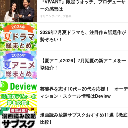
『VIVANT』限定ウオッチ、プロデューサ
ーの感想は
オリコンタイアップ特集
2026年7月夏ドラマも、注目作＆話題作が
勢ぞろい！
【夏アニメ2026】7月期夏の新アニメを一
挙紹介！
芸能界を志す10代～20代を応援！ オーデ
ィション・スクール情報はDeview
漫画読み放題サブスクおすすめ11選【徹底
比較】