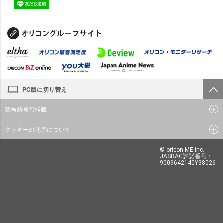
PC版に切り替え
禁無断複写転載
クッキーの使用について
© oricon ME inc.
JASRAC許諾番号：
9009642140Y38026