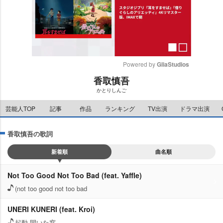
Powered by 
GliaStudios
香取慎吾
M
かとりしんご
u
t
芸能人TOP
記事
作品
ランキング
TV出演
ドラマ出演
e
香取慎吾の歌詞
新着順
曲名順
Not Too Good Not Too Bad (feat. Yaffle)
(not too good not too bad
UNERI KUNERI (feat. Kroi)
起動 開いた窓