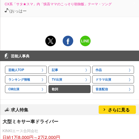
CX系「サタ★スマ」内「慎吾ママのこっそり朝御飯」テーマ・ソング
(おっはー
芸能人事典
芸能人TOP
記事
作品
ランキング情報
TV出演
ドラマ出演
CM出演
歌詞
音楽配信
求人特集
さらに見る
大型ミキサー車ドライバー
KINKIエース合同会社
日給1万8,000円～2万2,000円