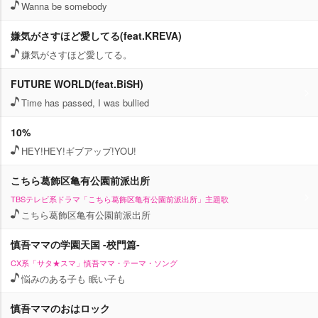
Wanna be somebody
嫌気がさすほど愛してる(feat.KREVA)
嫌気がさすほど愛してる。
FUTURE WORLD(feat.BiSH)
Time has passed, I was bullied
10%
HEY!HEY!ギブアップ!YOU!
こちら葛飾区亀有公園前派出所
TBSテレビ系ドラマ「こちら葛飾区亀有公園前派出所」主題歌
こちら葛飾区亀有公園前派出所
慎吾ママの学園天国 -校門篇-
CX系「サタ★スマ」慎吾ママ・テーマ・ソング
悩みのある子も 眠い子も
慎吾ママのおはロック