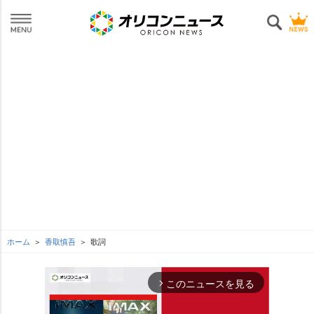
ホーム
香取慎吾
歌詞
このニュースを見る
arrow_forward_ios