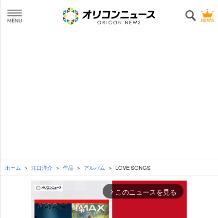
ホーム
江口洋介
作品
アルバム
LOVE SONGS
このニュースを見る
arrow_forward_ios