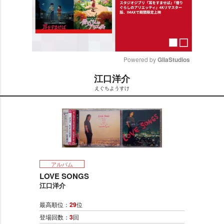
Powered by 
GliaStudios
江口洋介
M
えぐちようすけ
u
t
e
アルバム
LOVE SONGS
江口洋介
最高順位：
29
位
登場回数：
3
回