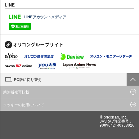
LINE
LINEアカウントメディア
PC版に切り替え
禁無断複写転載
クッキーの使用について
© oricon ME inc.
JASRAC許諾番号：
9009642140Y38026