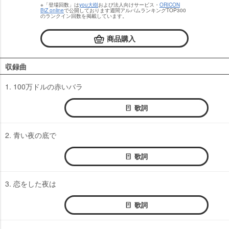
※「登場回数」は
you大樹
および法人向けサービス・
ORICON
BiZ online
で公開しております週間アルバムランキングTOP300
のランクイン回数を掲載しています。
商品購入
収録曲
1. 100万ドルの赤いバラ
歌詞
2. 青い夜の底で
歌詞
3. 恋をした夜は
歌詞