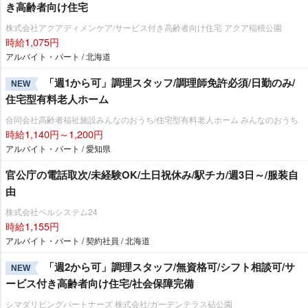
き高齢者向け住宅
株式会社アクアディメンケア/サービス付き高齢者向け住宅 アクア稲積公園
時給1,075円
アルバイト・パート / 北海道
「週1から可」調理スタッフ/調理師免許必須/日勤のみ/
NEW
住宅型有料老人ホーム
合同会社高齢者福祉施設みんなのおうち/住宅型有料老人ホーム みんなのおうち
時給1,140円～1,200円
アルバイト・パート / 愛知県
官公庁の電話取次/未経験OK/土日祝休み/駅チカ/週3日～/服装自
由
株式会社ベルシステム24
時給1,155円
アルバイト・パート / 契約社員 / 北海道
「週2から可」調理スタッフ/無資格可/シフト相談可/サ
NEW
ービス付き高齢者向け住宅/社会保障完備
シマダリビングパートナーズ 株式会社/ガーデンテラス砧公園