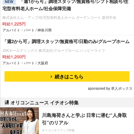
「週1から可」調理スタッフ/無資格可/シフト相談可/住
NEW
宅型有料老人ホーム/社会保障完備
株式会社エム・アップ/住宅型有料老人ホーム ガーデンコート 新羽中央
時給1,225円
アルバイト・パート / 神奈川県
「週2から可」調理スタッフ/無資格可/日勤のみ/グループホーム
JSKホールディングス 株式会社/グループホーム ハッピーライフ
時給1,200円
アルバイト・パート / 大阪府
続きはこちら
sponsored by 求人ボックス
オリコンニュース イチオシ特集
川島海荷さんと学ぶ 日常に潜む“人身取
引”のリアル
オリコンタイアップ特集