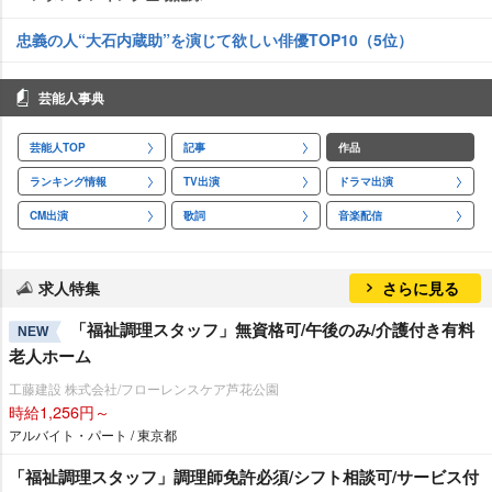
忠義の人“大石内蔵助”を演じて欲しい俳優TOP10（5位）
芸能人事典
芸能人TOP
記事
作品
ランキング情報
TV出演
ドラマ出演
CM出演
歌詞
音楽配信
求人特集
さらに見る
「福祉調理スタッフ」無資格可/午後のみ/介護付き有料
NEW
老人ホーム
工藤建設 株式会社/フローレンスケア芦花公園
時給1,256円～
アルバイト・パート / 東京都
「福祉調理スタッフ」調理師免許必須/シフト相談可/サービス付