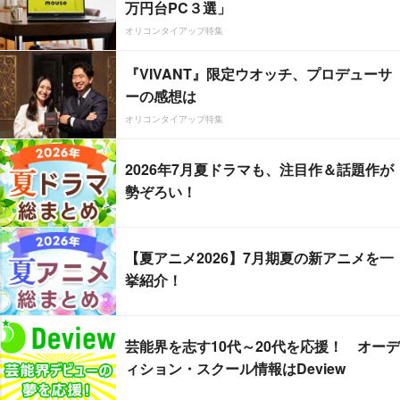
万円台PC３選」
オリコンタイアップ特集
『VIVANT』限定ウオッチ、プロデューサ
ーの感想は
オリコンタイアップ特集
2026年7月夏ドラマも、注目作＆話題作が
勢ぞろい！
【夏アニメ2026】7月期夏の新アニメを一
挙紹介！
芸能界を志す10代～20代を応援！ オーデ
ィション・スクール情報はDeview