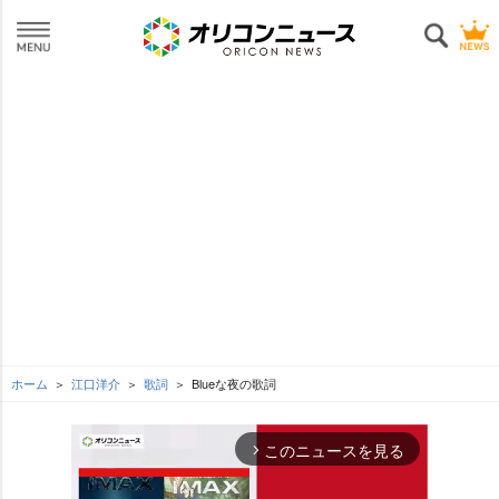
ホーム
江口洋介
歌詞
Blueな夜の歌詞
このニュースを見る
arrow_forward_ios