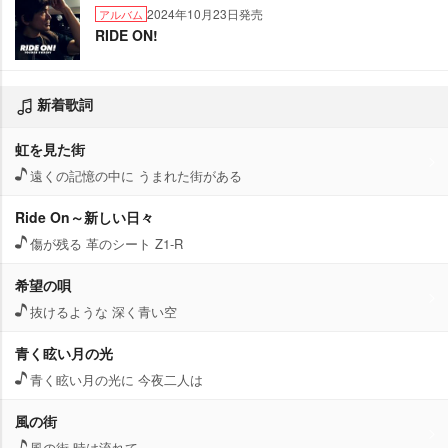
2024年10月23日発売
アルバム
RIDE ON!
新着歌詞
虹を見た街
遠くの記憶の中に うまれた街がある
Ride On～新しい日々
傷が残る 革のシート Z1-R
希望の唄
抜けるような 深く青い空
青く眩い月の光
青く眩い月の光に 今夜二人は
風の街
風の街 時は流れて