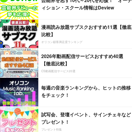
芸能界を志す10代～20代を応援！ オーデ
ィション・スクール情報はDeview
漫画読み放題サブスクおすすめ11選【徹底
比較】
オリコン顧客満足度ランキング
2026年動画配信サービスおすすめ40選
【徹底比較】
CS動画配信サービス20選
毎週の音楽ランキングから、ヒットの推移
をチェック！
試写会、登壇イベント、サインチェキなど
プレゼント！
プレゼント特集