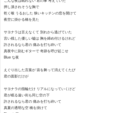
こんな夜は眠れない 君の事 考えていた
押し潰されそうな胸で
乾く喉 うるおした 狭いキッチンの窓を開けて
夜空に掛かる橋を見た
サヨナラは言えなくて 別れから逃げていた
言い残した優しい嘘は 胸を締め付けるけれど
許されるなら君の 痛みを打ち砕いて
真夜中に刻むギターで 奇跡を呼び起こせ
Blue な夜
えぐり出した言葉が 宙を舞って消えてくたび
君の面影だけが
サヨナラの指輪だけ リアルになっていくけど
君が眠る遠い街も同じ空の下
許されるなら君の 痛みを打ち砕いて
真夏の透明な空 橋を掛けて