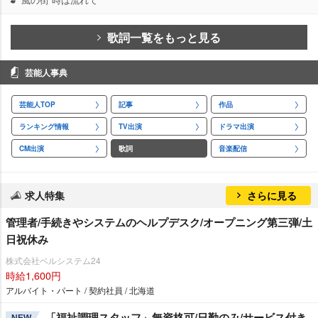
歌詞一覧をもっと見る
芸能人事典
芸能人TOP
記事
作品
ランキング情報
TV出演
ドラマ出演
CM出演
歌詞
音楽配信
求人特集
さらに見る
管理者/手続きやシステムのヘルプデスク/オープニング第三弾/土
日祝休み
株式会社ベルシステム24
時給1,600円
アルバイト・パート / 契約社員 / 北海道
「福祉調理スタッフ」無資格可/日勤のみ/サービス付き