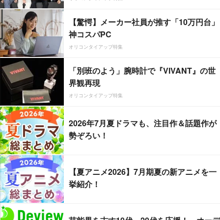
【驚愕】メーカー社員が推す「10万円台」
神コスパPC
オリコンタイアップ特集
「別班のよう」腕時計で『VIVANT』の世
界観再現
オリコンタイアップ特集
2026年7月夏ドラマも、注目作＆話題作が
勢ぞろい！
【夏アニメ2026】7月期夏の新アニメを一
挙紹介！