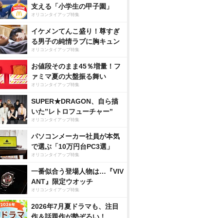
支える「小学生の甲子園」
オリコンタイアップ特集
イケメンてんこ盛り！尊すぎ
る男子の純情ラブに胸キュン
オリコンタイアップ特集
お値段そのまま45％増量！フ
ァミマ夏の大盤振る舞い
オリコンタイアップ特集
SUPER★DRAGON、自ら描
いた”レトロフューチャー”
オリコンタイアップ特集
パソコンメーカー社員が本気
で選ぶ「10万円台PC3選」
オリコンタイアップ特集
一番似合う登場人物は…『VIV
ANT』限定ウオッチ
オリコンタイアップ特集
2026年7月夏ドラマも、注目
作＆話題作が勢ぞろい！