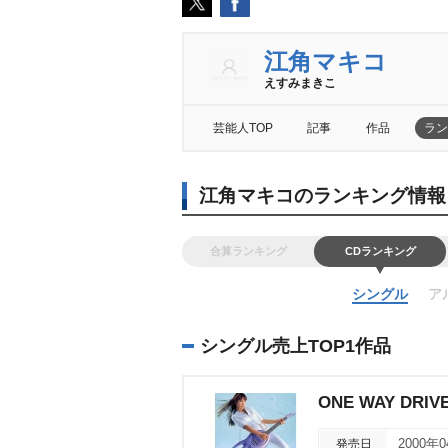
江角マキコ
えすみまきこ
芸能人TOP
記事
作品
ラン
江角マキコのランキング情報
合算ランキング
CDランキング
シングル
ア
シングル売上TOP1作品
ONE WAY DRIV
発売日
2000年