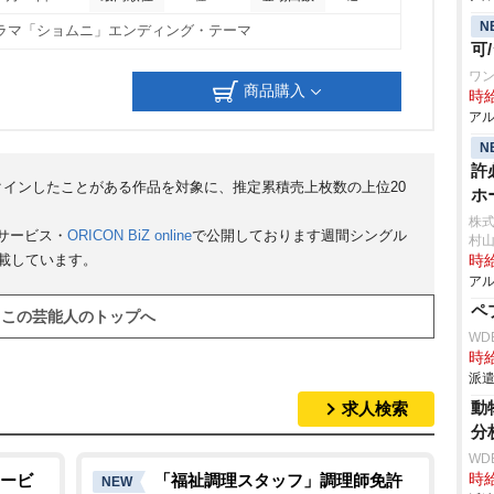
N
ドラマ「ショムニ」エンディング・テーマ
可
ワン
商品購入
時給
アル
N
許
クインしたことがある作品を対象に、推定累積売上枚数の上位20
ホ
株
サービス・
ORICON BiZ online
で公開しております週間シングル
村
掲載しています。
時給
アル
ペ
この芸能人のトップへ
WD
時給
派遣
動
求人検索
分
WD
ービ
「福祉調理スタッフ」調理師免許
時給
NEW