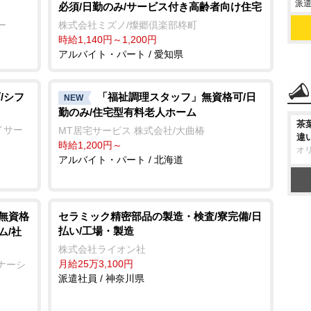
派遣
必須/日勤のみ/サービス付き高齢者向け住宅
ー
株式会社ミズノ/燦郷倶楽部柊町
時給1,140円～1,200円
アルバイト・パート / 愛知県
/シフ
「福祉調理スタッフ」無資格可/日
NEW
勤のみ/住宅型有料老人ホーム
茶
イサー
MT居宅サービス 株式会社/大曲椿
違
時給1,200円～
オ
アルバイト・パート / 北海道
/無資格
セラミック精密部品の製造・検査/寮完備/日
払い/工場・製造
ム/社
株式会社ライオン社
月給25万3,100円
ナーシ
派遣社員 / 神奈川県