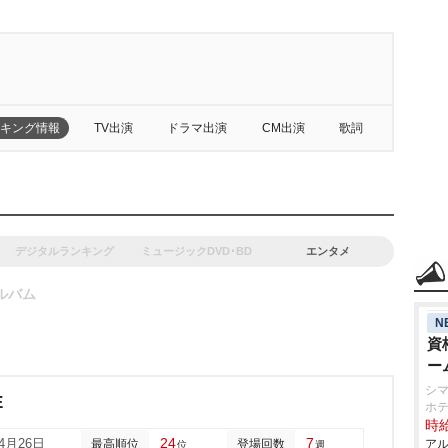
キング情報
TV出演
ドラマ出演
CM出演
歌詞
デジタルランキング
ミュージックDVD･BD
エンタメ
ルバム
N
資
ー
シマ
E
ホテ
時給
24
7
04月26日
最高順位
登場回数
アル
位
週