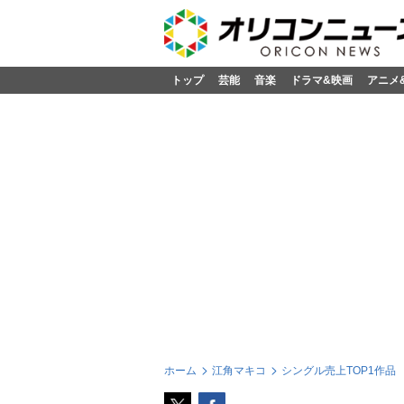
トップ
芸能
音楽
ドラマ&映画
アニメ
ホーム
江角マキコ
シングル売上TOP1作品