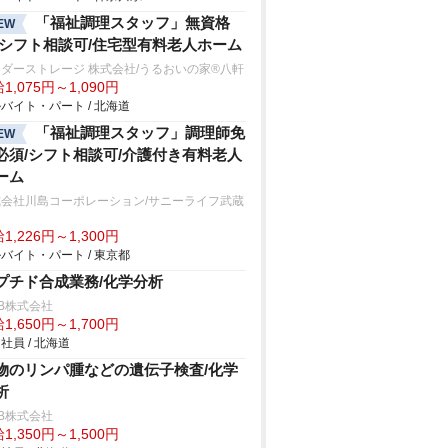
「福祉調理スタッフ」無資格
EW
/シフト相談可/住宅型有料老人ホーム
ダーストレージ 株式会社/うるおいの家®八軒
1,075円～1,090円
バイト・パート / 北海道
「福祉調理スタッフ」調理師免
EW
必須/シフト相談可/介護付き有料老人
ーム
式会社川島コーポレーション/サニーライフ武蔵
山
1,226円～1,300円
バイト・パート / 東京都
プチド合成業務/化学分析
B株式会社
1,650円～1,700円
社員 / 北海道
物のリンパ腫などの遺伝子検査/化学
析
B株式会社
1,350円～1,500円