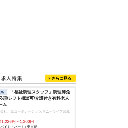
さらに見る
「福祉調理スタッフ」調理師免
EW
必須/シフト相談可/介護付き有料老人
ーム
式会社川島コーポレーション/サニーライフ武蔵
山
1,226円～1,300円
バイト・パート / 東京都