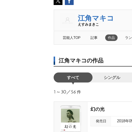
江角マキコ
えすみまきこ
芸能人TOP
記事
作品
ラン
江角マキコの作品
すべて
シングル
1～30／56
件
幻の光
発売日
2018年