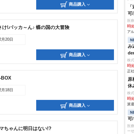
商品購入
「
可
医療
時給
さけ!パッカ～ん♪ 蝶の国の大冒険
アル
12月20日
N
み
de
商品購入
株
時給
正社
-BOX
原
休
12月18日
株
時給
派遣
商品購入
N
可
医療
ハマちゃんに明日はない!?
ー