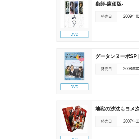
蟲師-廉価版-
発売日
2009年
DVD
グータンヌーボSP
発売日
2008年
DVD
地獄の沙汰もヨメ
発売日
2007年