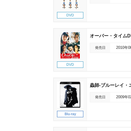
DVD
オーバー・タイムDV
発売日
2010年
DVD
蟲師-ブルーレイ・
発売日
2009年
Blu-ray