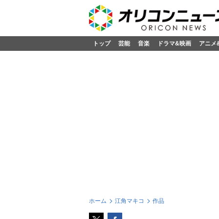
トップ
芸能
音楽
ドラマ&映画
アニメ
ホーム
江角マキコ
作品