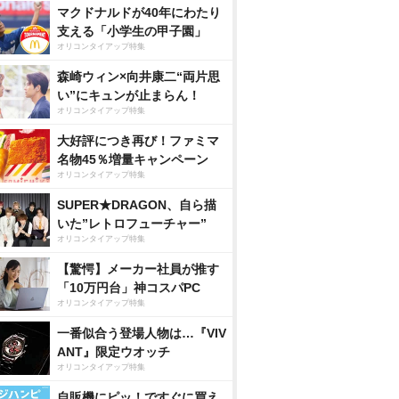
マクドナルドが40年にわたり
支える「小学生の甲子園」
オリコンタイアップ特集
森崎ウィン×向井康二“両片思
い”にキュンが止まらん！
オリコンタイアップ特集
大好評につき再び！ファミマ
名物45％増量キャンペーン
オリコンタイアップ特集
SUPER★DRAGON、自ら描
いた”レトロフューチャー”
オリコンタイアップ特集
【驚愕】メーカー社員が推す
「10万円台」神コスパPC
オリコンタイアップ特集
一番似合う登場人物は…『VIV
ANT』限定ウオッチ
オリコンタイアップ特集
自販機にピッ！ですぐに買え