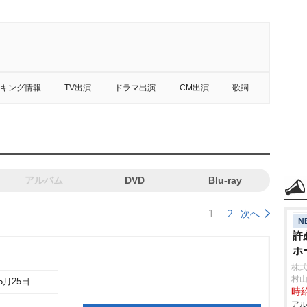
キング情報
TV出演
ドラマ出演
CM出演
歌詞
アルバム
DVD
Blu-ray
1
2
次へ
N
許
ホ
株
村
05月25日
時給
アル