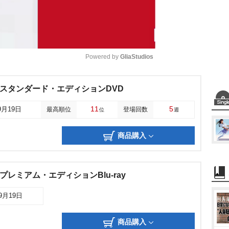
Powered by 
GliaStudios
M
再生- スタンダード・エディションDVD
u
11
5
9月19日
最高順位
登場回数
位
週
t
e
商品購入
生- プレミアム・エディションBlu-ray
09月19日
商品購入