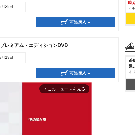
時給
08月28日
アル
商品購入
再生- プレミアム・エディションDVD
09月19日
茶
違
オ
商品購入
このニュースを見る
arrow_forward_ios