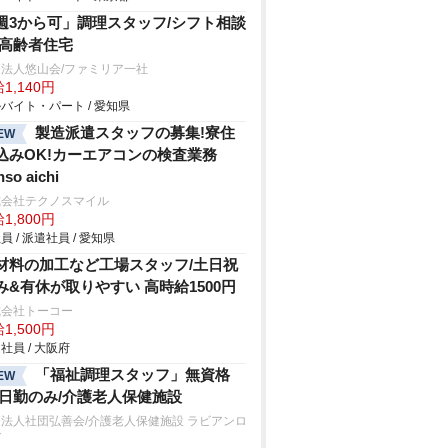
週3から可」調理スタッフ/シフト相談
/高齢者住宅
法人悠山会/ファミリア一社
1,140円
バイト・パート / 愛知県
製造派遣スタッフの募集!寮住
EW
込みOK!カーエアコンの検査業務
nso aichi
式会社テクノスマイル
1,800円
員 / 派遣社員 / 愛知県
材料の加工など工場スタッフ/土日祝
み&有休が取りやすい 高時給1500円
式会社トーコー
1,500円
社員 / 大阪府
「福祉調理スタッフ」無資格
EW
/日勤のみ/介護老人保健施設
法人社団弘善会/介護老人保健施設 ラビアンロ
ゼ