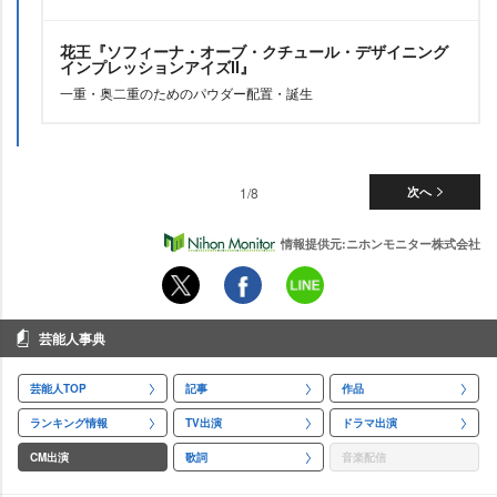
花王『ソフィーナ・オーブ・クチュール・デザイニング
インプレッションアイズⅡ』
一重・奥二重のためのパウダー配置・誕生
1/8
次へ
情報提供元:ニホンモニター株式会社
芸能人事典
芸能人TOP
記事
作品
ランキング情報
TV出演
ドラマ出演
CM出演
歌詞
音楽配信