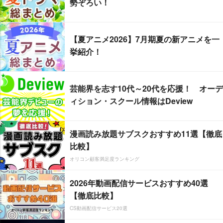
勢ぞろい！
【夏アニメ2026】7月期夏の新アニメを一
挙紹介！
芸能界を志す10代～20代を応援！ オーデ
ィション・スクール情報はDeview
漫画読み放題サブスクおすすめ11選【徹底
比較】
オリコン顧客満足度ランキング
2026年動画配信サービスおすすめ40選
【徹底比較】
CS動画配信サービス20選