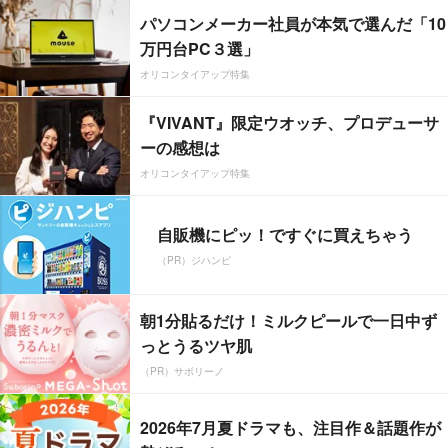
パソコンメーカー社員が本気で選んだ「10
万円台PC３選」
オリコンタイアップ特集
『VIVANT』限定ウオッチ、プロデューサ
ーの感想は
オリコンタイアップ特集
自販機にピッ！ですぐに買えちゃう
（PR）ジハンピ
朝1分貼るだけ！ミルクピールで一日中ず
っとうるツヤ肌
（PR）サボリーノ
2026年7月夏ドラマも、注目作＆話題作が