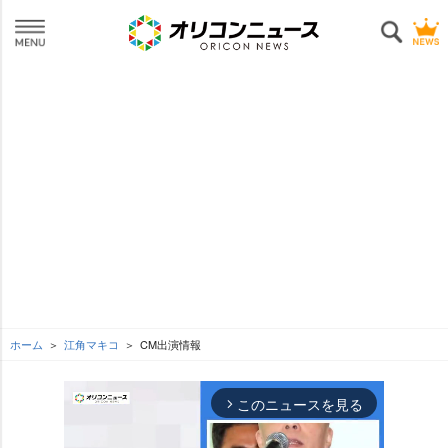
ホーム
江角マキコ
CM出演情報
このニュースを見る
arrow_forward_ios