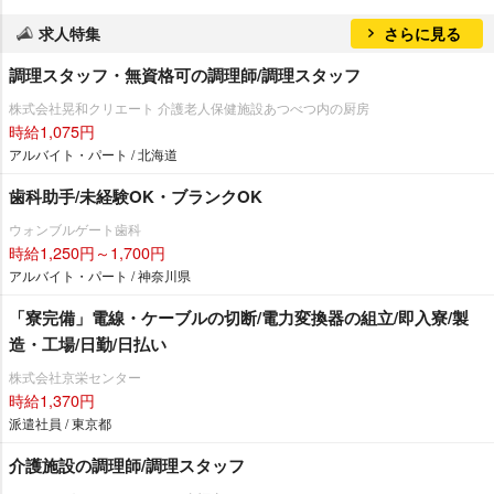
求人特集
さらに見る
調理スタッフ・無資格可の調理師/調理スタッフ
株式会社晃和クリエート 介護老人保健施設あつべつ内の厨房
時給1,075円
アルバイト・パート / 北海道
歯科助手/未経験OK・ブランクOK
ウォンブルゲート歯科
時給1,250円～1,700円
アルバイト・パート / 神奈川県
「寮完備」電線・ケーブルの切断/電力変換器の組立/即入寮/製
造・工場/日勤/日払い
株式会社京栄センター
時給1,370円
派遣社員 / 東京都
介護施設の調理師/調理スタッフ