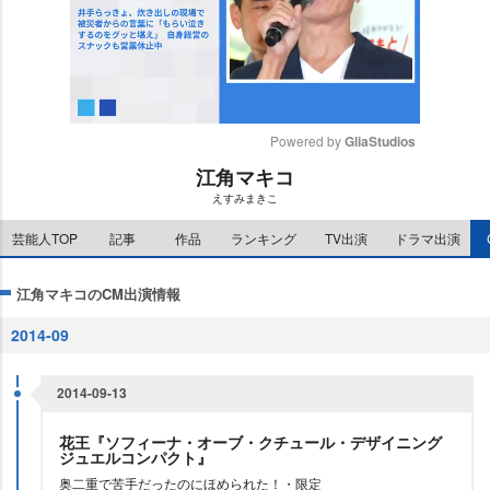
Powered by 
GliaStudios
江角マキコ
M
えすみまきこ
u
t
芸能人TOP
記事
作品
ランキング
TV出演
ドラマ出演
e
江角マキコのCM出演情報
2014-09
2014-09-13
花王『ソフィーナ・オーブ・クチュール・デザイニング
ジュエルコンパクト』
奥二重で苦手だったのにほめられた！・限定