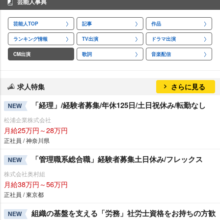
芸能人事典
芸能人TOP
記事
作品
ランキング情報
TV出演
ドラマ出演
CM出演
歌詞
音楽配信
求人特集
さらに見る
「経理」/経験者募集/年休125日/土日祝休み/転勤なし
NEW
松浦企業株式会社
月給25万円～28万円
正社員 / 神奈川県
「管理職系総合職」経験者募集土日休み/フレックス
NEW
株式会社奥村組
月給38万円～56万円
正社員 / 東京都
組織の基盤を支える「労務」社労士資格をお持ちの方歓
NEW