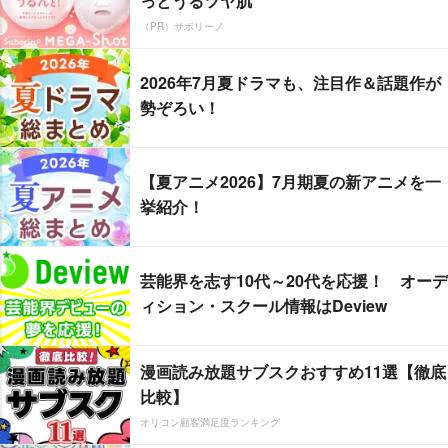
っとうるツヤ肌
（PR）サボリーノ
2026年7月夏ドラマも、注目作＆話題作が
勢ぞろい！
【夏アニメ2026】7月期夏の新アニメを一
挙紹介！
芸能界を志す10代～20代を応援！ オーデ
ィション・スクール情報はDeview
漫画読み放題サブスクおすすめ11選【徹底
比較】
オリコン顧客満足度ランキング