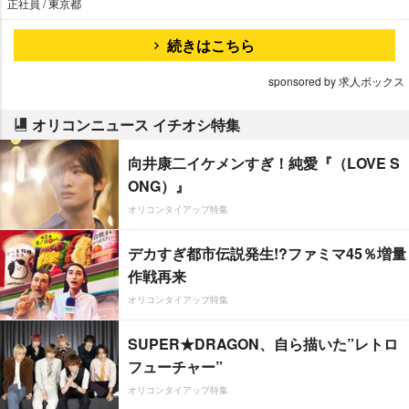
正社員 / 東京都
続きはこちら
sponsored by 求人ボックス
オリコンニュース イチオシ特集
向井康二イケメンすぎ！純愛『（LOVE S
ONG）』
オリコンタイアップ特集
デカすぎ都市伝説発生!?ファミマ45％増量
作戦再来
オリコンタイアップ特集
SUPER★DRAGON、自ら描いた”レトロ
フューチャー”
オリコンタイアップ特集