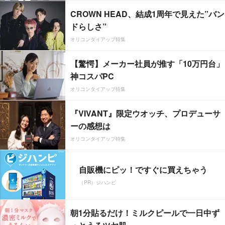
CROWN HEAD、結成1周年で見えた”バン
ドらしさ”
オリコンタイアップ特集
【驚愕】メーカー社員が推す「10万円台」
神コスパPC
オリコンタイアップ特集
『VIVANT』限定ウオッチ、プロデューサ
ーの感想は
オリコンタイアップ特集
自販機にピッ！ですぐに買えちゃう
（PR）ジハンピ
朝1分貼るだけ！ミルクピールで一日中ず