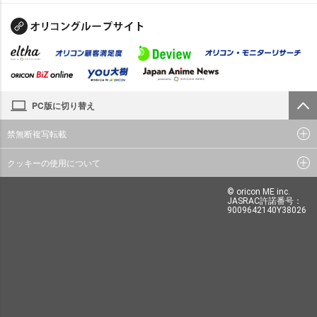
PC版に切り替え
禁無断複写転載
クッキーの使用について
© oricon ME inc.
JASRAC許諾番号：
9009642140Y38026