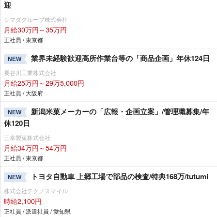
迎
シマダグループ株式会社
月給30万円～35万円
正社員 / 東京都
業界未経験歓迎高所作業台等の「商品企画」年休124日
NEW
長谷川工業株式会社
月給25万円～29万5,000円
正社員 / 大阪府
新潟米菓メーカーの「広報・企画立案」/管理職募集/年
NEW
休120日
三幸製菓株式会社
月給34万円～54万円
正社員 / 東京都
トヨタ自動車 上郷工場で部品の検査/特典168万/tutumi
NEW
株式会社テクノスマイル
時給2,100円
正社員 / 派遣社員 / 愛知県