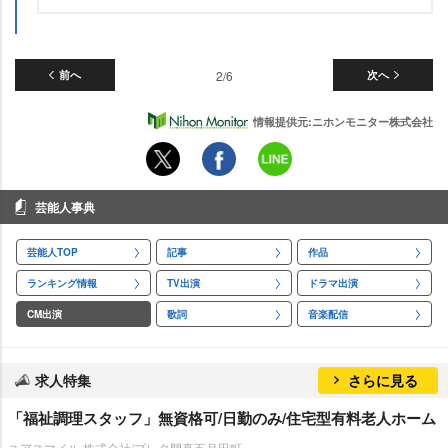
前へ
2/6
次へ
情報提供元:ニホンモニター株式会社
芸能人事典
芸能人TOP
記事
作品
ランキング情報
TV出演
ドラマ出演
CM出演
歌詞
音楽配信
求人特集
さらに見る
「福祉調理スタッフ」無資格可/日勤のみ/住宅型有料老人ホーム
ユアスマイル 株式会社/プレタ門真五月田町