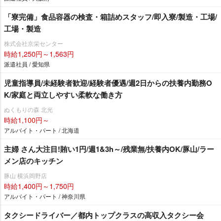
「寮完備」食品容器の検査・箱詰めスタッフ/即入寮/製造・工場/
工場・製造
株式会社京栄センター
時給1,250円～1,563円
派遣社員 / 愛知県
児童指導員/未経験者歓迎/経験者優遇/週2日からの扶養内勤務O
K/家庭と両立しやすい柔軟な働き方
ぬくもりの森 北光
時給1,100円～
アルバイト・パート / 北海道
主婦 さん大注目!賄い1円/週1&3h～/残業無/扶養内OK/豚山/ラー
メン店のキッチン
豚山 横浜岡野店
時給1,400円～1,750円
アルバイト・パート / 神奈川県
タクシードライバー／都内トップクラスの高収入タクシー会