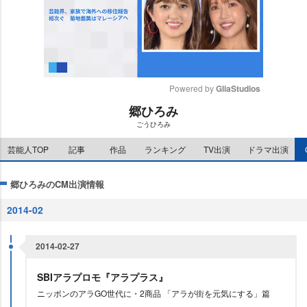
Powered by 
GliaStudios
郷ひろみ
M
ごうひろみ
u
t
芸能人TOP
記事
作品
ランキング
TV出演
ドラマ出演
e
郷ひろみのCM出演情報
2014-02
2014-02-27
SBIアラプロモ『アラプラス』
ニッポンのアラGO世代に・2商品 「アラが街を元気にする」篇