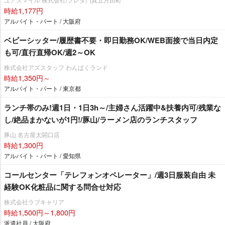
時給1,177円
アルバイト・パート / 大阪府
ベビーシッター/履歴書不要・即日勤務OK/WEB面接で当日内定
も可/直行直帰OK/週2～OK
株式会社アズスタッフ わんぱくランド
時給1,350円～
アルバイト・パート / 東京都
ランチ帯のみ!週1日・1日3h～/主婦さん活躍中&扶養内可/残業な
し/絶品まかないが1円!/豚山/ラーメン店のランチスタッフ
豚山 名古屋太閤口店
時給1,300円
アルバイト・パート / 愛知県
コールセンター「テレフォンオペレーター」/週3日服装自由 未
経験OK化粧品に関する問合せ対応
株式会社ラブキャリア
時給1,500円～1,800円
派遣社員 / 大阪府