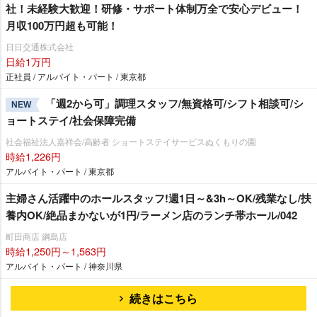
社！未経験大歓迎！研修・サポート体制万全で安心デビュー！
月収100万円超も可能！
日日交通株式会社
日給1万円
正社員 / アルバイト・パート / 東京都
「週2から可」調理スタッフ/無資格可/シフト相談可/シ
NEW
ョートステイ/社会保障完備
社会福祉法人嘉祥会/高齢者 ショートステイサービスぬくもりの園
時給1,226円
アルバイト・パート / 東京都
主婦さん活躍中のホールスタッフ!週1日～&3h～OK/残業なし/扶
養内OK/絶品まかないが1円/ラーメン店のランチ帯ホール/042
町田商店 綱島店
時給1,250円～1,563円
アルバイト・パート / 神奈川県
続きはこちら