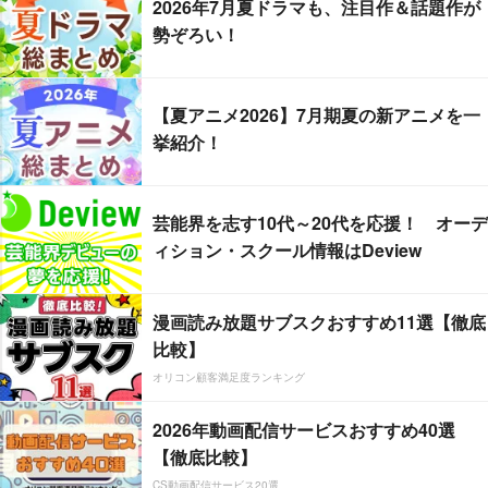
2026年7月夏ドラマも、注目作＆話題作が
勢ぞろい！
【夏アニメ2026】7月期夏の新アニメを一
挙紹介！
芸能界を志す10代～20代を応援！ オーデ
ィション・スクール情報はDeview
漫画読み放題サブスクおすすめ11選【徹底
比較】
オリコン顧客満足度ランキング
2026年動画配信サービスおすすめ40選
【徹底比較】
CS動画配信サービス20選