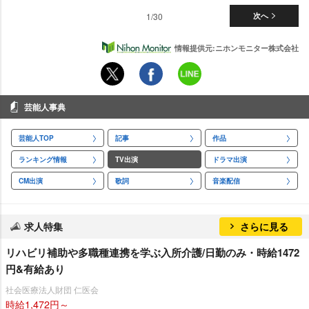
1/30
次へ
情報提供元:ニホンモニター株式会社
芸能人事典
芸能人TOP
記事
作品
ランキング情報
TV出演
ドラマ出演
CM出演
歌詞
音楽配信
求人特集
さらに見る
リハビリ補助や多職種連携を学ぶ入所介護/日勤のみ・時給1472
円&有給あり
社会医療法人財団 仁医会
時給1,472円～