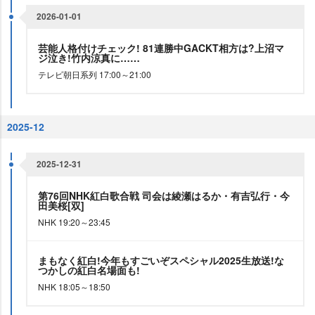
2026-01-01
芸能人格付けチェック! 81連勝中GACKT相方は?上沼マ
ジ泣き!竹内涼真に……
テレビ朝日系列 17:00～21:00
2025-12
2025-12-31
第76回NHK紅白歌合戦 司会は綾瀬はるか・有吉弘行・今
田美桜[双]
NHK 19:20～23:45
まもなく紅白!今年もすごいぞスペシャル2025生放送!な
つかしの紅白名場面も!
NHK 18:05～18:50