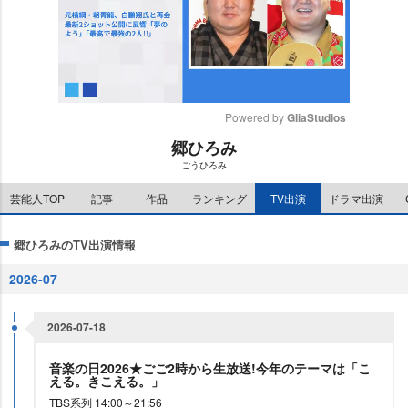
Powered by 
GliaStudios
郷ひろみ
M
ごうひろみ
u
t
芸能人TOP
記事
作品
ランキング
TV出演
ドラマ出演
e
郷ひろみのTV出演情報
2026-07
2026-07-18
音楽の日2026★ごご2時から生放送!今年のテーマは「こ
える。きこえる。」
TBS系列 14:00～21:56