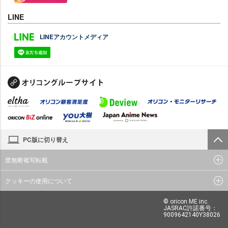
LINE
LINEアカウントメディア
PC版に切り替え
禁無断複写転載
クッキーの使用について
© oricon ME inc.
JASRAC許諾番号：
9009642140Y38026