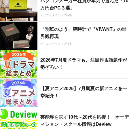
パソコンメーカー社員が本気で選んだ「10
万円台PC３選」
オリコンタイアップ特集
「別班のよう」腕時計で『VIVANT』の世
界観再現
オリコンタイアップ特集
2026年7月夏ドラマも、注目作＆話題作が
勢ぞろい！
【夏アニメ2026】7月期夏の新アニメを一
挙紹介！
芸能界を志す10代～20代を応援！ オーデ
ィション・スクール情報はDeview