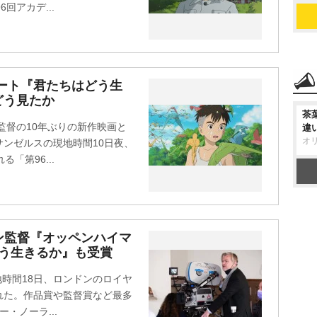
回アカデ...
ート『君たちはどう生
どう見たか
茶
監督の10年ぶりの新作映画と
違
オ
ンゼルスの現地時間10日夜、
「第96...
ン監督『オッペンハイマ
どう生きるか』も受賞
現地時間18日、ロンドンのロイヤ
れた。作品賞や監督賞など最多
・ノーラ...