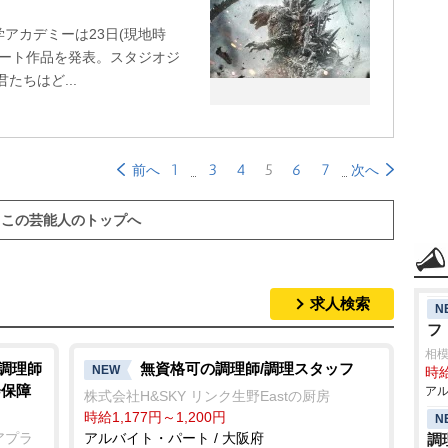
アカデミーは23日(現地時
ネート作品を発表。スタジオジ
たちはど...
1
3
4
5
6
7
前へ
次へ
この芸能人のトップへ
求人検索
N
フ
相
/調理師
無資格可の調理師/調理スタッフ
NEW
時給
会保障
アル
株式会社H&SKY リンク生野Eastの厨房
時給1,177円～1,200円
N
アプラ
アルバイト・パート / 大阪府
調