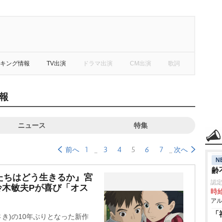
キング情報
TV出演
ドラマ出演
CM出演
歌詞
報
ニュース
特集
1
3
4
5
6
7
前へ
次へ
N
齢
たちはどう生きるか』宮
認定
鈴木敏夫Pが喜び「オス
時給
アル
「
き)の10年ぶりとなった新作