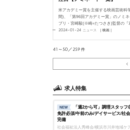
米アカデミー賞を主催する映画芸術科学
間)、「第96回アカデミー賞」のノミ
ブリ・宮崎駿(※崎=たつさき)監督の『君
2024-01-24
ニュース
｜映画｜
41～50／259
件
求人特集
「週2から可」調理スタッフ
NEW
免許必須/午前のみ/デイサービス/社
完備
社会福祉法人秀峰会/横浜市川井地域ケ