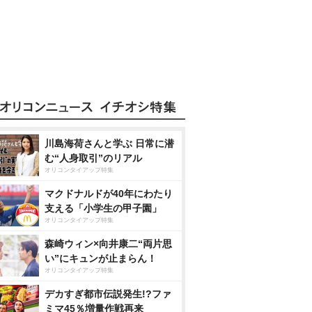
川島海荷さんと学ぶ 日常に潜
む“人身取引”のリアル
オリコンタイアップ特集
マクドナルドが40年にわたり
支える「小学生の甲子園」
オリコンタイアップ特集
森崎ウィン×向井康二“両片思
い”にキュンが止まらん！
オリコンタイアップ特集
デカすぎ都市伝説発生!?ファ
ミマ45％増量作戦再来