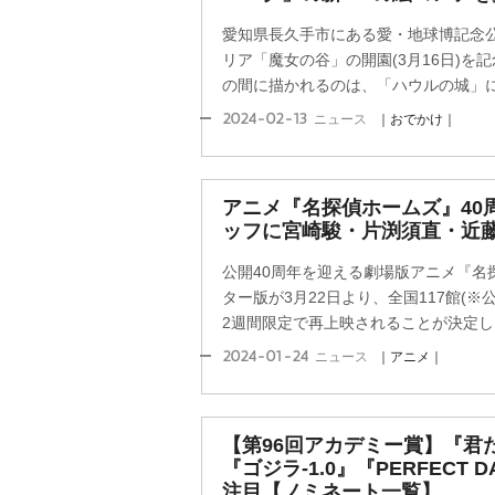
愛知県長久手市にある愛・地球博記念
リア「魔女の谷」の開園(3月16日)を
の間に描かれるのは、「ハウルの城」に良
2024-02-13
ニュース
｜おでかけ｜
アニメ『名探偵ホームズ』40
ッフに宮崎駿・片渕須直・近
公開40周年を迎える劇場版アニメ『名
ター版が3月22日より、全国117館(
2週間限定で再上映されることが決定した
2024-01-24
ニュース
｜アニメ｜
【第96回アカデミー賞】『君
『ゴジラ-1.0』『PERFECT
注目【ノミネート一覧】