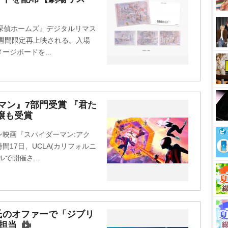
t
e
探偵ホームズ』デジタルリマス
2週間限定再上映される。入場
ジボードを...
マン』7部門受賞 『君た
譲も受賞
映画『スパイダーマン:アク
17日、UCLA(カリフォルニ
で開催さ...
氏のオファーで「ジブリ
担当