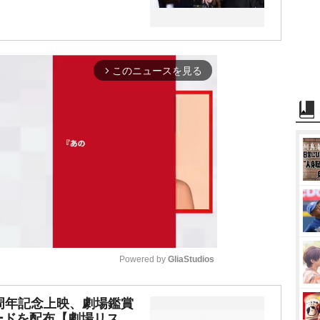
このニュースを見る
arrow_forward_ios
Powered by 
GliaStudios
M
周年記念上映、劇場鑑賞
ードを配布【劇場リス
u