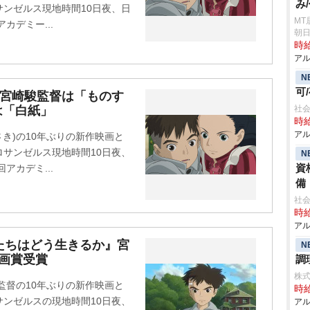
み
ンゼルス現地時間10日夜、日
MT
カデミー...
朝日
時給
アル
N
可
の宮崎駿監督は「ものす
は「白紙」
社会
時給
アル
き)の10年ぶりの新作映画と
サンゼルス現地時間10日夜、
N
資
アカデミ...
備
社
時給
アル
たちはどう生きるか』宮
N
画賞受賞
調
株式
監督の10年ぶりの新作映画と
時給
ンゼルスの現地時間10日夜、
アル