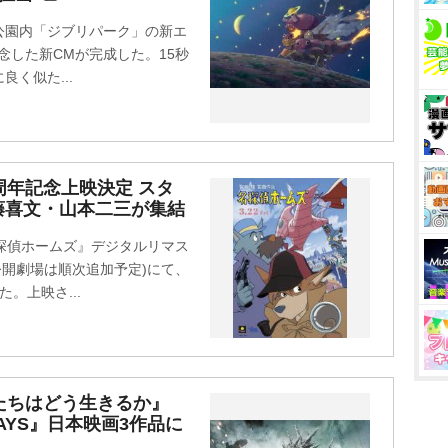
公園内「ジブリパーク」の新エ
記念した新CMが完成した。15秒
く似た...
周年記念上映決定 スタ
藤喜文・山本二三が集結
探偵ホームズ』デジタルリマス
※公開劇場は順次追加予定)にて、
。上映さ...
たちはどう生きるか』
 DAYS』日本映画3作品に