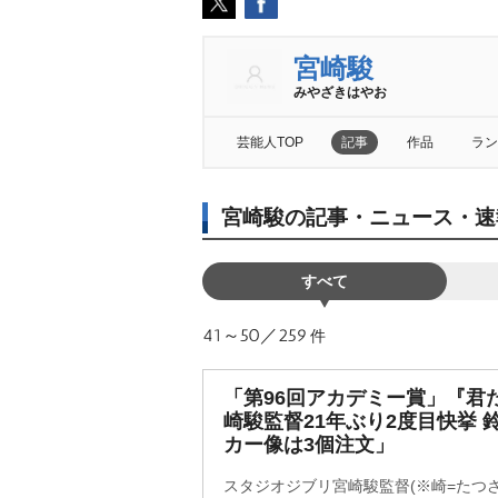
宮崎駿
みやざきはやお
芸能人TOP
記事
作品
ラン
宮崎駿の記事・ニュース・速
すべて
41～50／259
件
「第96回アカデミー賞」『君
崎駿監督21年ぶり2度目快挙 
カー像は3個注文」
スタジオジブリ宮崎駿監督(※崎=たつさ