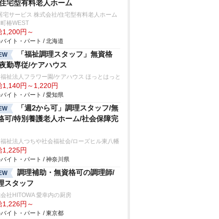
/住宅型有料老人ホーム
居宅サービス 株式会社/住宅型有料老人ホーム
町椿WEST
1,200円～
バイト・パート / 北海道
「福祉調理スタッフ」無資格
EW
/夜勤専従/ケアハウス
福祉法人フラワー園/ケアハウス ほっとはっと
1,140円～1,220円
バイト・パート / 愛知県
「週2から可」調理スタッフ/無
EW
格可/特別養護老人ホーム/社会保障完
会福祉法人つちや社会福祉会/ローズヒル東八幡
1,225円
バイト・パート / 神奈川県
調理補助・無資格可の調理師/
EW
理スタッフ
会社HITOWA 愛幸内の厨房
1,226円～
バイト・パート / 東京都