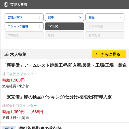
芸能人事典
芸能人TOP
記事
作品
ランキング情報
TV出演
ドラマ出演
CM出演
歌詞
音楽配信
求人特集
さらに見る
「寮完備」アームレスト縫製工程/即入寮/製造・工場/工場・製造
株式会社京栄センター
時給1,500円
派遣社員 / 東京都
「寮完備」卵の検品/パッキング/仕分け/梱包/出荷/即入寮
株式会社京栄センター
時給1,350円～1,688円
派遣社員 / 北海道
調剤薬局勤務の薬剤師
NEW