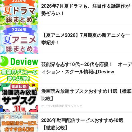
2026年7月夏ドラマも、注目作＆話題作が
勢ぞろい！
【夏アニメ2026】7月期夏の新アニメを一
挙紹介！
芸能界を志す10代～20代を応援！ オーデ
ィション・スクール情報はDeview
漫画読み放題サブスクおすすめ11選【徹底
比較】
オリコン顧客満足度ランキング
2026年動画配信サービスおすすめ40選
【徹底比較】