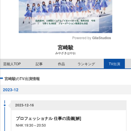
Powered by 
GliaStudios
宮崎駿
M
みやざきはやお
u
t
芸能人TOP
記事
作品
ランキング
TV出演
e
宮崎駿のTV出演情報
2023-12
2023-12-16
プロフェッショナル 仕事の流儀[解]
NHK 19:30～20:50