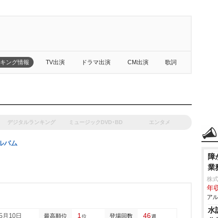
キング情報
TV出演
ドラマ出演
CM出演
歌詞
デジタルランキング
ミュージックDVD･BD
エンタメ
ルバム
障
業
株
年収
アル
水
1
46
05月10日
最高順位
登場回数
位
週