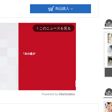
商品購入
このニュースを見る
arrow_forward_ios
Powered by 
GliaStudios
M