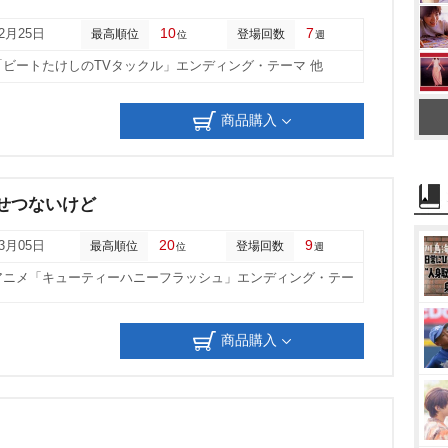
u
10
7
02月25日
最高順位
登場回数
位
週
t
「ビートたけしのTVタックル」エンディング・テーマ 他
e
商品購入
せつないけど
20
9
03月05日
最高順位
登場回数
位
週
系アニメ「キューティーハニーフラッシュ」エンディング・テー
商品購入