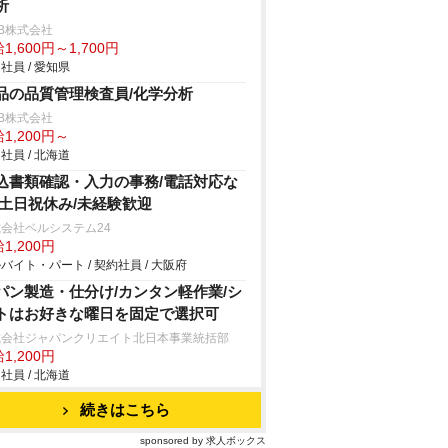
析
B株式会社
1,600円～1,700円
社員 / 愛知県
品の品質管理検査員/化学分析
B株式会社
1,200円～
社員 / 北海道
込書類確認・入力の事務/電話対応な
/土日祝休み/未経験歓迎
会社ベルシステム24
1,200円
バイト・パート / 契約社員 / 大阪府
パン製造・仕分け/カンタン軽作業/シ
トはお好きな曜日を固定で選択可
式会社ジャパンクリエイト北日本事業統括部
1,200円
社員 / 北海道
続きはこちら
sponsored by 求人ボックス