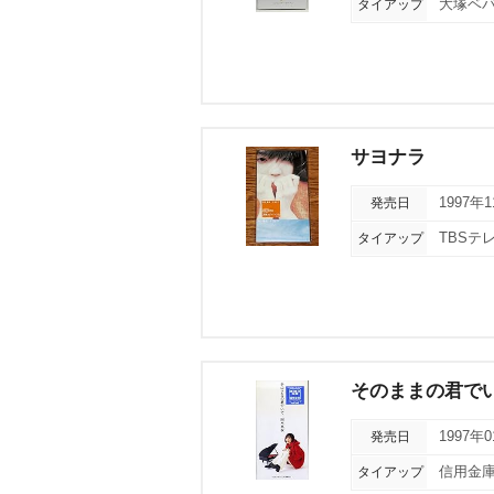
タイアップ
大塚ベバ
サヨナラ
発売日
1997年
タイアップ
TBSテ
そのままの君で
発売日
1997年
タイアップ
信用金庫