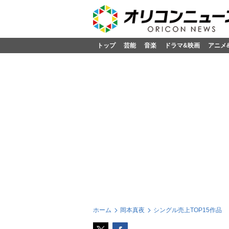
トップ
芸能
音楽
ドラマ&映画
アニメ
ホーム
岡本真夜
シングル売上TOP15作品