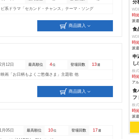
分
テレビ系ドラマ「セカンド・チャンス」テーマ・ソング
WD
時給
派遣
商品購入
食
WD
時給
派遣
申
し
4
13
02月12日
最高順位
登場回数
位
週
株式
給映画「お日柄もよくご愁傷さま」主題歌 他
時給
アル
食
商品購入
フ
株
時給
派遣
10
17
11月05日
最高順位
登場回数
位
週