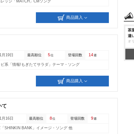
レッジ「MATCH」CMソング
商品購入
茶
違
オ
5
14
11月19日
最高順位
登場回数
位
週
レビ系「情報!もぎたてサラダ」テーマ・ソング
商品購入
いて
8
9
01月16日
最高順位
登場回数
位
週
「SHINKIN BANK」イメージ・ソング 他