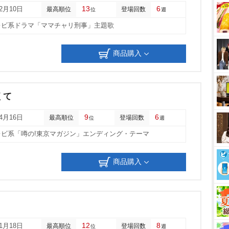
13
6
02月10日
最高順位
登場回数
位
週
レビ系ドラマ「ママチャリ刑事」主題歌
商品購入
くて
9
6
04月16日
最高順位
登場回数
位
週
レビ系「噂の!東京マガジン」エンディング・テーマ
商品購入
12
8
11月18日
最高順位
登場回数
位
週