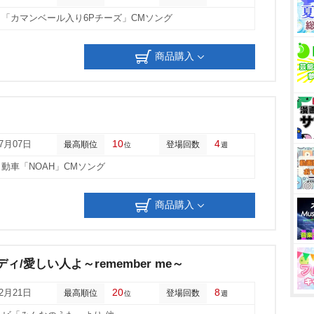
「カマンベール入り6Pチーズ」CMソング
商品購入
10
4
07月07日
最高順位
登場回数
位
週
動車「NOAH」CMソング
商品購入
ィ/愛しい人よ～remember me～
20
8
12月21日
最高順位
登場回数
位
週