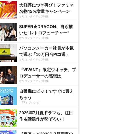
大好評につき再び！ファミマ
名物45％増量キャンペーン
オリコンタイアップ特集
SUPER★DRAGON、自ら描
いた”レトロフューチャー”
オリコンタイアップ特集
パソコンメーカー社員が本気
で選ぶ「10万円台PC3選」
オリコンタイアップ特集
『VIVANT』限定ウオッチ、プ
ロデューサーの感想は
オリコンタイアップ特集
自販機にピッ！ですぐに買え
ちゃう
（PR）ジハンピ
2026年7月夏ドラマも、注目
作＆話題作が勢ぞろい！