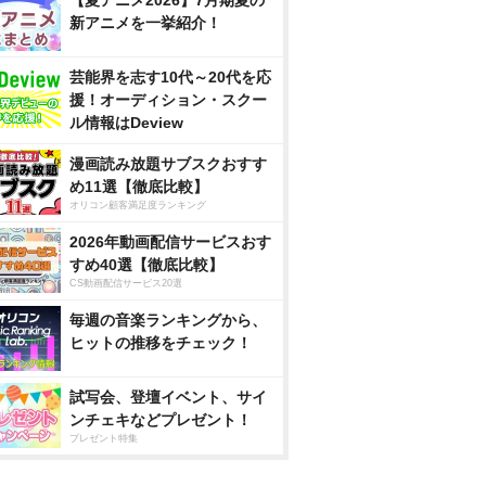
【夏アニメ2026】7月期夏の
新アニメを一挙紹介！
芸能界を志す10代～20代を応
援！オーディション・スクー
ル情報はDeview
漫画読み放題サブスクおすす
め11選【徹底比較】
オリコン顧客満足度ランキング
2026年動画配信サービスおす
すめ40選【徹底比較】
CS動画配信サービス20選
毎週の音楽ランキングから、
ヒットの推移をチェック！
試写会、登壇イベント、サイ
ンチェキなどプレゼント！
プレゼント特集