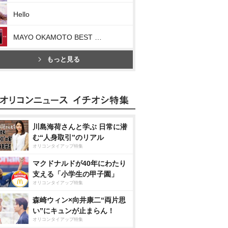
Hello
MAYO OKAMOTO BEST RISE Ⅰ
もっと見る
川島海荷さんと学ぶ 日常に潜
む“人身取引”のリアル
オリコンタイアップ特集
マクドナルドが40年にわたり
支える「小学生の甲子園」
オリコンタイアップ特集
森崎ウィン×向井康二“両片思
い”にキュンが止まらん！
オリコンタイアップ特集