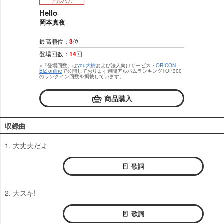
アルバム
Hello
岡本真夜
最高順位：
3
位
登場回数：
14
回
※「登場回数」は
you大樹
および法人向けサービス・
ORICON
BiZ online
で公開しております週間アルバムランキングTOP300
のランクイン回数を掲載しています。
商品購入
収録曲
1. 大丈夫だよ
歌詞
2. 大スキ!
歌詞