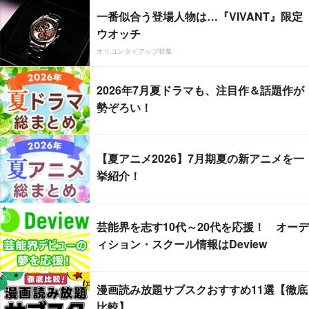
一番似合う登場人物は…『VIVANT』限定
ウオッチ
オリコンタイアップ特集
2026年7月夏ドラマも、注目作＆話題作が
勢ぞろい！
【夏アニメ2026】7月期夏の新アニメを一
挙紹介！
芸能界を志す10代～20代を応援！ オーデ
ィション・スクール情報はDeview
漫画読み放題サブスクおすすめ11選【徹底
比較】