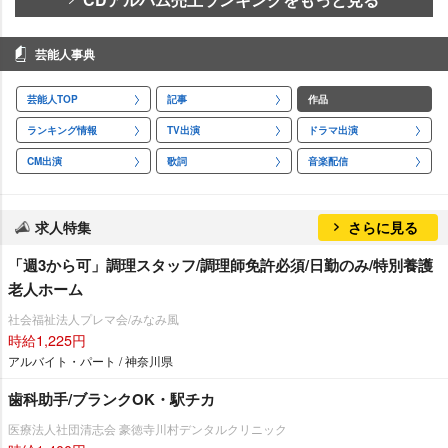
芸能人事典
芸能人TOP
記事
作品
ランキング情報
TV出演
ドラマ出演
CM出演
歌詞
音楽配信
求人特集
さらに見る
「週3から可」調理スタッフ/調理師免許必須/日勤のみ/特別養護
老人ホーム
社会福祉法人プレマ会/みなみ風
時給1,225円
アルバイト・パート / 神奈川県
歯科助手/ブランクOK・駅チカ
医療法人社団清志会 豪徳寺川村デンタルクリニック