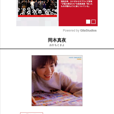
Powered by 
GliaStudios
岡本真夜
M
おかもとまよ
u
t
e