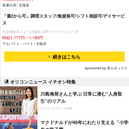
派遣社員 / 北海道
「週2から可」調理スタッフ/無資格可/シフト相談可/デイサービ
ス
社会福祉法人よつば福祉/上野デイハウスしもつき
時給1,177円～1,180円
アルバイト・パート / 大阪府
続きはこちら
sponsored by 求人ボックス
オリコンニュース イチオシ特集
川島海荷さんと学ぶ 日常に潜む“人身取
引”のリアル
オリコンタイアップ特集
マクドナルドが40年にわたり支える「小学