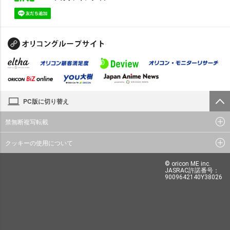
PC版に切り替え
禁無断複写転載
クッキーの使用について
© oricon ME inc.
JASRAC許諾番号：
9009642140Y38026