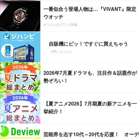
一番似合う登場人物は…『VIVANT』限定
ウオッチ
オリコンタイアップ特集
自販機にピッ！ですぐに買えちゃう
（PR）ジハンピ
2026年7月夏ドラマも、注目作＆話題作が
勢ぞろい！
【夏アニメ2026】7月期夏の新アニメを一
挙紹介！
芸能界を志す10代～20代を応援！ オーデ