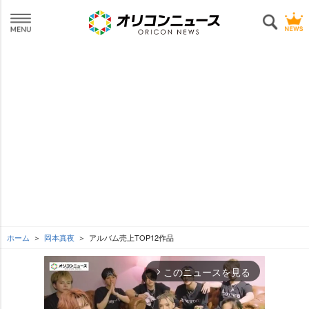
ホーム
岡本真夜
アルバム売上TOP12作品
このニュースを見る
arrow_forward_ios