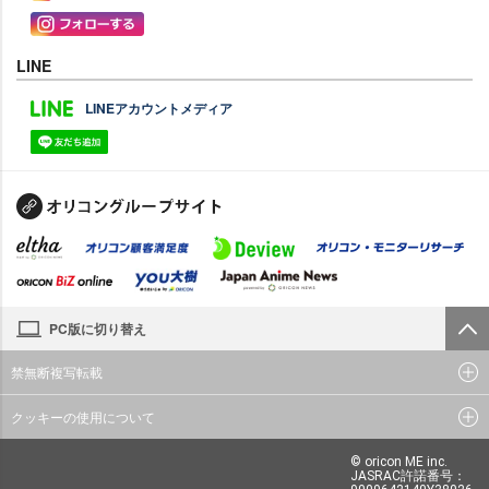
LINE
LINEアカウントメディア
PC版に切り替え
禁無断複写転載
クッキーの使用について
© oricon ME inc.
JASRAC許諾番号：