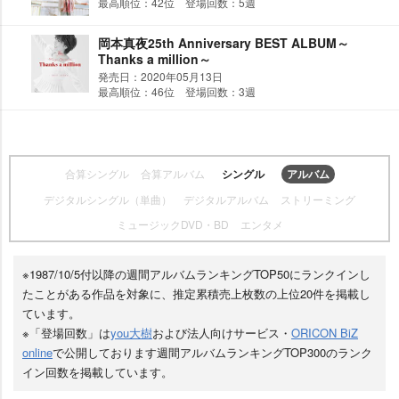
最高順位：42位 登場回数：5週
岡本真夜25th Anniversary BEST ALBUM～
Thanks a million～
発売日：2020年05月13日
最高順位：46位 登場回数：3週
合算シングル
合算アルバム
シングル
アルバム
デジタルシングル（単曲）
デジタルアルバム
ストリーミング
ミュージックDVD・BD
エンタメ
※1987/10/5付以降の週間アルバムランキングTOP50にランクインし
たことがある作品を対象に、推定累積売上枚数の上位20件を掲載し
ています。
※「登場回数」は
you大樹
および法人向けサービス・
ORICON BiZ
online
で公開しております週間アルバムランキングTOP300のランク
イン回数を掲載しています。