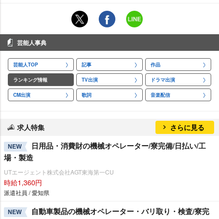
芸能人事典
芸能人TOP
記事
作品
ランキング情報
TV出演
ドラマ出演
CM出演
歌詞
音楽配信
求人特集
さらに見る
日用品・消費財の機械オペレーター/寮完備/日払い/工
NEW
場・製造
UTエージェント株式会社AGT東海第一CU
時給1,360円
派遣社員 / 愛知県
自動車製品の機械オペレーター・バリ取り・検査/寮完
NEW