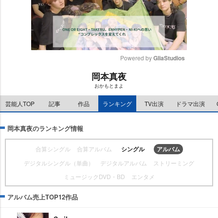
Powered by 
GliaStudios
岡本真夜
M
おかもとまよ
u
t
芸能人TOP
記事
作品
ランキング
TV出演
ドラマ出演
e
岡本真夜のランキング情報
合算シングル
合算アルバム
シングル
アルバム
デジタルシングル（単曲）
デジタルアルバム
ストリーミング
ミュージックDVD・BD
エンタメ
アルバム売上TOP12作品