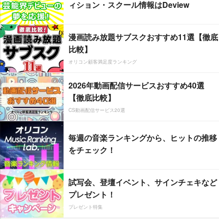
ィション・スクール情報はDeview
漫画読み放題サブスクおすすめ11選【徹底
比較】
オリコン顧客満足度ランキング
2026年動画配信サービスおすすめ40選
【徹底比較】
CS動画配信サービス20選
毎週の音楽ランキングから、ヒットの推移
をチェック！
試写会、登壇イベント、サインチェキなど
プレゼント！
プレゼント特集