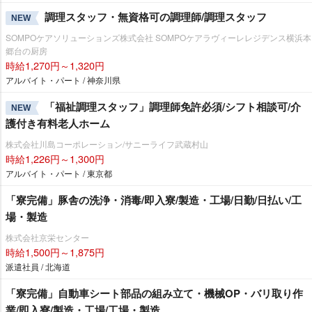
調理スタッフ・無資格可の調理師/調理スタッフ
NEW
SOMPOケアソリューションズ株式会社 SOMPOケアラヴィーレレジデンス横浜本
郷台の厨房
時給1,270円～1,320円
アルバイト・パート / 神奈川県
「福祉調理スタッフ」調理師免許必須/シフト相談可/介
NEW
護付き有料老人ホーム
株式会社川島コーポレーション/サニーライフ武蔵村山
時給1,226円～1,300円
アルバイト・パート / 東京都
「寮完備」豚舎の洗浄・消毒/即入寮/製造・工場/日勤/日払い/工
場・製造
株式会社京栄センター
時給1,500円～1,875円
派遣社員 / 北海道
「寮完備」自動車シート部品の組み立て・機械OP・バリ取り作
業/即入寮/製造・工場/工場・製造