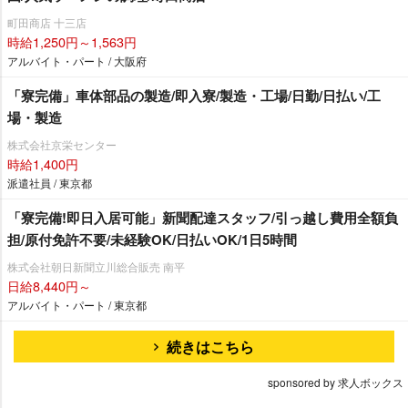
町田商店 十三店
時給1,250円～1,563円
アルバイト・パート / 大阪府
「寮完備」車体部品の製造/即入寮/製造・工場/日勤/日払い/工
場・製造
株式会社京栄センター
時給1,400円
派遣社員 / 東京都
「寮完備!即日入居可能」新聞配達スタッフ/引っ越し費用全額負
担/原付免許不要/未経験OK/日払いOK/1日5時間
株式会社朝日新聞立川総合販売 南平
日給8,440円～
アルバイト・パート / 東京都
続きはこちら
sponsored by 求人ボックス