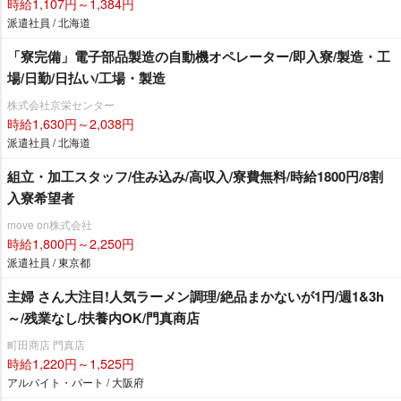
時給1,107円～1,384円
派遣社員 / 北海道
「寮完備」電子部品製造の自動機オペレーター/即入寮/製造・工
場/日勤/日払い/工場・製造
株式会社京栄センター
時給1,630円～2,038円
派遣社員 / 北海道
組立・加工スタッフ/住み込み/高収入/寮費無料/時給1800円/8割
入寮希望者
move on株式会社
時給1,800円～2,250円
派遣社員 / 東京都
主婦 さん大注目!人気ラーメン調理/絶品まかないが1円/週1&3h
～/残業なし/扶養内OK/門真商店
町田商店 門真店
時給1,220円～1,525円
アルバイト・パート / 大阪府