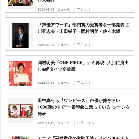
｜マンガ｜
2024-08-11
ニュース
『声優アワード』部門賞の受賞者を一部発表 古
川登志夫・山田栄子・岡村明美・佐々木望
｜アニメ｜
2024-02-20
ニュース
岡村明美『ONE PIECE』ナミ再現! 大胆に肩出
し&網タイツ姿披露
｜アニメ｜
2022-08-13
ニュース
田中真弓ら『ワンピース』声優が勢ぞろい
1000話の中で“一番印象に残っている”シーンを
発表
｜バラエティ｜
2021-11-17
ニュース
アニメ『平穏世代の韋駄天達』メインキャスト