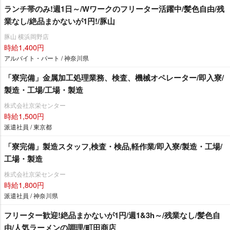
ランチ帯のみ!週1日～/Wワークのフリーター活躍中/髪色自由/残
業なし/絶品まかないが1円!/豚山
豚山 横浜岡野店
時給1,400円
アルバイト・パート / 神奈川県
「寮完備」金属加工処理業務、検査、機械オペレーター/即入寮/
製造・工場/工場・製造
株式会社京栄センター
時給1,500円
派遣社員 / 東京都
「寮完備」製造スタッフ,検査・検品,軽作業/即入寮/製造・工場/
工場・製造
株式会社京栄センター
時給1,800円
派遣社員 / 神奈川県
フリーター歓迎!絶品まかないが1円/週1&3h～/残業なし/髪色自
由/人気ラーメンの調理/町田商店