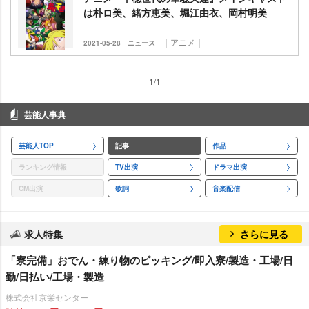
は朴ロ美、緒方恵美、堀江由衣、岡村明美
｜アニメ｜
2021-05-28
ニュース
1/1
芸能人事典
芸能人TOP
記事
作品
ランキング情報
TV出演
ドラマ出演
CM出演
歌詞
音楽配信
求人特集
さらに見る
「寮完備」おでん・練り物のピッキング/即入寮/製造・工場/日
勤/日払い/工場・製造
株式会社京栄センター