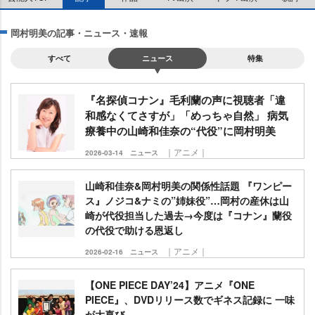
岡村明美の記事・ニュース・速報
すべて
ニュース
特集
『名探偵コナン』毛利蘭の声に視聴者「違
和感なくてさすが」「めっちゃ自然」 病気
療養中の山崎和佳奈の“代役”に岡村明美
｜アニメ｜
2026-03-14
ニュース
山崎和佳奈&岡村明美の関係性話題 『ワンピー
ス』ノジコ&ナミの”姉妹役”…岡村の産休は山
崎が代役担当した過去→今度は『コナン』蘭役
の代役で助ける恩返し
｜アニメ｜
2026-02-16
ニュース
【ONE PIECE DAY’24】アニメ『ONE
PIECE』、DVDリリース数でギネス記録に 一味
が大喜び