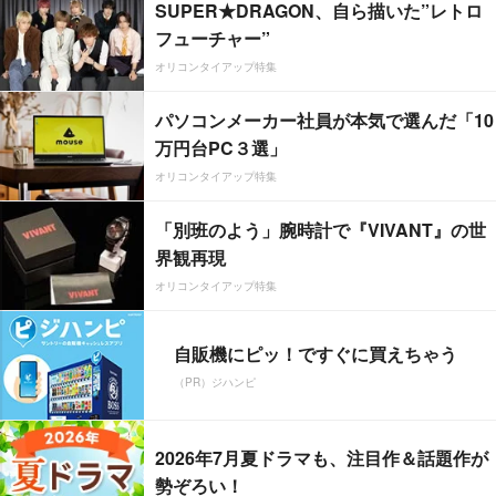
SUPER★DRAGON、自ら描いた”レトロ
フューチャー”
オリコンタイアップ特集
パソコンメーカー社員が本気で選んだ「10
万円台PC３選」
オリコンタイアップ特集
「別班のよう」腕時計で『VIVANT』の世
界観再現
オリコンタイアップ特集
自販機にピッ！ですぐに買えちゃう
（PR）ジハンピ
2026年7月夏ドラマも、注目作＆話題作が
勢ぞろい！