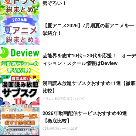
勢ぞろい！
【夏アニメ2026】7月期夏の新アニメを一
挙紹介！
芸能界を志す10代～20代を応援！ オーデ
ィション・スクール情報はDeview
漫画読み放題サブスクおすすめ11選【徹底
比較】
オリコン顧客満足度ランキング
2026年動画配信サービスおすすめ40選
【徹底比較】
CS動画配信サービス20選