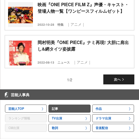
映画『ONE PIECE FILM Z』声優・キャスト・
登場人物一覧【ワンピースフィルムゼット】
｜アニメ｜
2022-10-28
特集
岡村明美『ONE PIECE』ナミ再現! 大胆に肩出
し&網タイツ姿披露
｜アニメ｜
2022-08-13
ニュース
1/2
次へ
芸能人事典
芸能人TOP
記事
作品
ランキング情報
TV出演
ドラマ出演
CM出演
歌詞
音楽配信