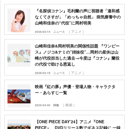
『名探偵コナン』毛利蘭の声に視聴者「違和感
なくてさすが」「めっちゃ自然」 病気療養中の
山崎和佳奈の“代役”に岡村明美
｜アニメ｜
2026-03-14
ニュース
山崎和佳奈&岡村明美の関係性話題 『ワンピー
ス』ノジコ&ナミの”姉妹役”…岡村の産休は山
崎が代役担当した過去→今度は『コナン』蘭役
の代役で助ける恩返し
｜アニメ｜
2026-02-16
ニュース
映画『紅の豚』声優・登場人物・キャラクタ
ー・あらすじ一覧
｜映画｜
2025-04-30
特集
【ONE PIECE DAY’24】アニメ『ONE
PIECE』、DVDリリース数でギネス記録に 一味