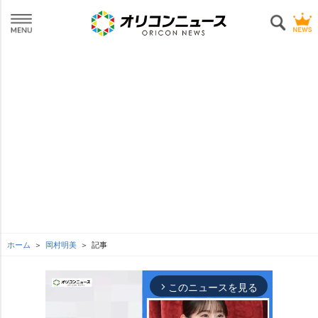
ホーム
岡村明美
記事
このニュースを見る
arrow_forward_ios