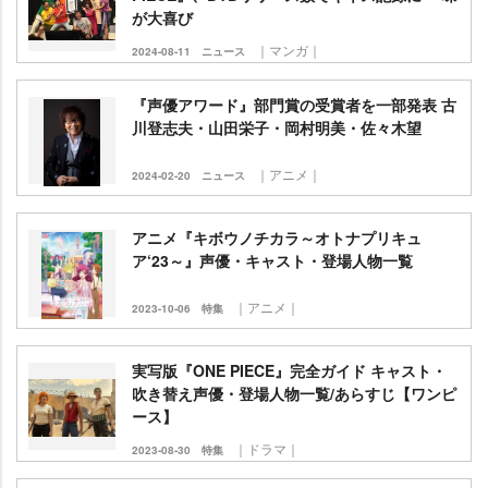
が大喜び
｜マンガ｜
2024-08-11
ニュース
『声優アワード』部門賞の受賞者を一部発表 古
川登志夫・山田栄子・岡村明美・佐々木望
｜アニメ｜
2024-02-20
ニュース
アニメ『キボウノチカラ～オトナプリキュ
ア‘23～』声優・キャスト・登場人物一覧
｜アニメ｜
2023-10-06
特集
実写版『ONE PIECE』完全ガイド キャスト・
吹き替え声優・登場人物一覧/あらすじ【ワンピ
ース】
｜ドラマ｜
2023-08-30
特集