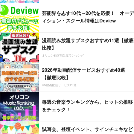
芸能界を志す10代～20代を応援！ オーデ
ィション・スクール情報はDeview
漫画読み放題サブスクおすすめ11選【徹底
比較】
オリコン顧客満足度ランキング
2026年動画配信サービスおすすめ40選
【徹底比較】
CS動画配信サービス20選
毎週の音楽ランキングから、ヒットの推移
をチェック！
試写会、登壇イベント、サインチェキなど