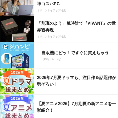
神コスパPC
オリコンタイアップ特集
「別班のよう」腕時計で『VIVANT』の世
界観再現
オリコンタイアップ特集
自販機にピッ！ですぐに買えちゃう
（PR）ジハンピ
2026年7月夏ドラマも、注目作＆話題作が
勢ぞろい！
【夏アニメ2026】7月期夏の新アニメを一
挙紹介！