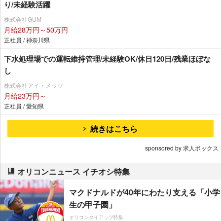
り/未経験活躍
株式会社GUM
月給28万円～50万円
正社員 / 神奈川県
下水処理場での運転維持管理/未経験OK/休日120日/残業ほぼな
し
株式会社アイ・メッツ
月給23万円～
正社員 / 愛知県
続きはこちら
sponsored by 求人ボックス
オリコンニュース イチオシ特集
マクドナルドが40年にわたり支える「小学
生の甲子園」
オリコンタイアップ特集