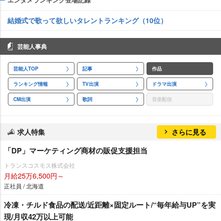
結婚式で歌って欲しいタレントランキング（10位）
芸能人事典
芸能人TOP
記事
作品
ランキング情報
TV出演
ドラマ出演
CM出演
歌詞
音楽配信
求人特集
さらに見る
「DP」マーケティング商材の販促支援担当
トランスコスモス株式会社
月給25万6,500円～
正社員 / 北海道
冷凍・チルド食品の配送/近距離×固定ルート/“毎年給与UP”を実
現/月収42万以上可能