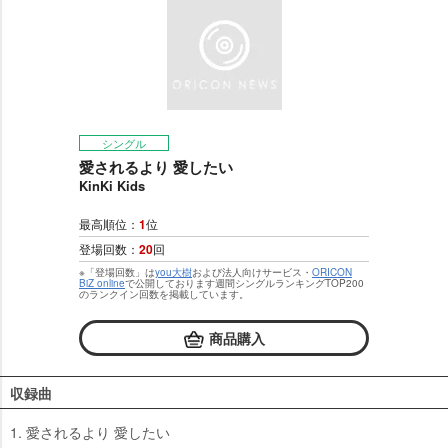
シングル
愛されるより 愛したい
KinKi Kids
最高順位：
1
位
登場回数：
20
回
※「登場回数」は
you大樹
および法人向けサービス・
ORICON
BiZ online
で公開しております週間シングルランキングTOP200
のランクイン回数を掲載しています。
商品購入
収録曲
1. 愛されるより 愛したい