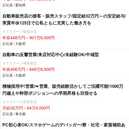
正社員 / 愛知県
自動車販売店の接客・販売スタッフ/固定給32万円～の安定給与/
実質年休125日で公私ともに充実した働き方を
ネクステージ寝屋川店
年収448万円～901万6,000円
正社員 / 大阪府
自動車の反響営業/来店対応中心/未経験OK/中域型
ネクステージ堺美原店
年収406万円～849万8,000円
正社員 / 大阪府
積極採用中!営業/⏩️営業、販売経験活かしてご活躍可能!1000万
円越えや幹部ポジションへの早期昇格も目指せる
ネクステージ世田谷店
月給32万円～64万4,000円
正社員 / 東京都
PC初心者OK/スマホゲームのデバッガー/寮・社宅・家賃補助あ