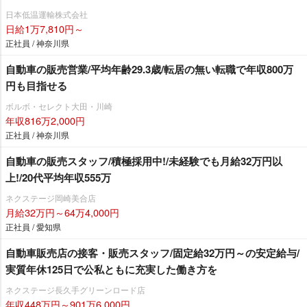
日本低温運輸株式会社
日給1万7,810円～
正社員 / 神奈川県
自動車の販売営業/平均年齢29.3歳/転居の無い転職で年収800万
円も目指せる
ボルボ・セレクト大田・川崎
年収816万2,000円
正社員 / 神奈川県
自動車の販売スタッフ/積極採用中!/未経験でも月給32万円以
上!/20代平均年収555万
ネクステージ岡崎美合店
月給32万円～64万4,000円
正社員 / 愛知県
自動車販売店の接客・販売スタッフ/固定給32万円～の安定給与/
実質年休125日で公私ともに充実した働き方を
ネクステージ⾧久手グリーンロード店
年収448万円～901万6,000円