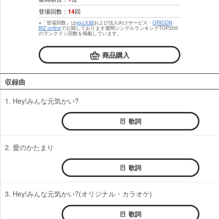
登場回数：
14
回
※「登場回数」は
you大樹
および法人向けサービス・
ORICON
BiZ online
で公開しております週間シングルランキングTOP200
のランクイン回数を掲載しています。
商品購入
収録曲
1. Hey!みんな元気かい?
歌詞
2. 愛のかたまり
歌詞
3. Hey!みんな元気かい?(オリジナル・カラオケ)
歌詞