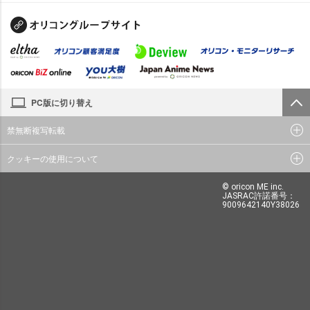
PC版に切り替え
禁無断複写転載
クッキーの使用について
© oricon ME inc.
JASRAC許諾番号：
9009642140Y38026