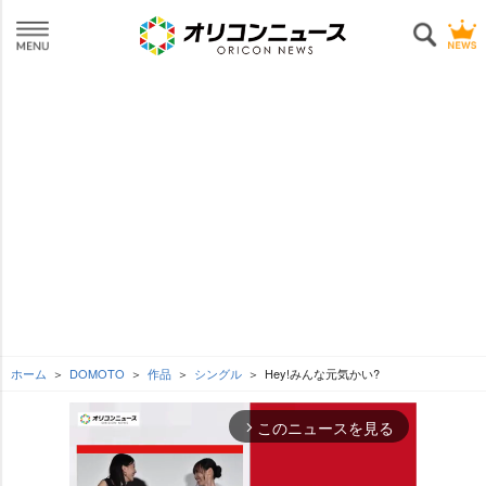
ホーム
DOMOTO
作品
シングル
Hey!みんな元気かい?
このニュースを見る
arrow_forward_ios