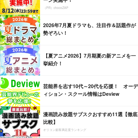
（PR）chocoZAP
2026年7月夏ドラマも、注目作＆話題作が
勢ぞろい！
【夏アニメ2026】7月期夏の新アニメを一
挙紹介！
芸能界を志す10代～20代を応援！ オーデ
ィション・スクール情報はDeview
漫画読み放題サブスクおすすめ11選【徹底
比較】
オリコン顧客満足度ランキング