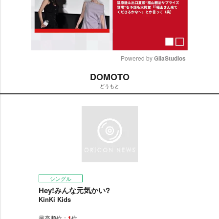
Powered by 
GliaStudios
DOMOTO
M
どうもと
u
t
e
シングル
Hey!みんな元気かい?
KinKi Kids
最高順位：
1
位