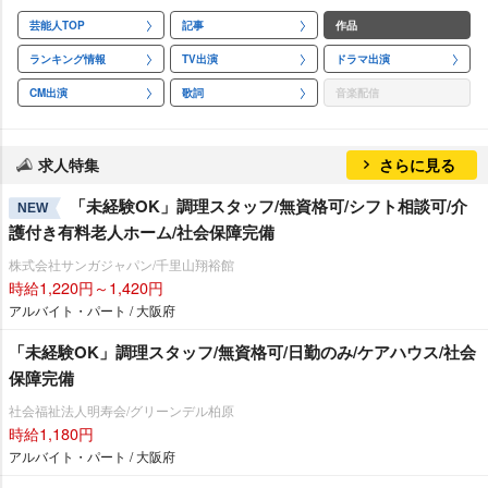
芸能人TOP
記事
作品
ランキング情報
TV出演
ドラマ出演
CM出演
歌詞
音楽配信
求人特集
さらに見る
「未経験OK」調理スタッフ/無資格可/シフト相談可/介
NEW
護付き有料老人ホーム/社会保障完備
株式会社サンガジャパン/千里山翔裕館
時給1,220円～1,420円
アルバイト・パート / 大阪府
「未経験OK」調理スタッフ/無資格可/日勤のみ/ケアハウス/社会
保障完備
社会福祉法人明寿会/グリーンデル柏原
時給1,180円
アルバイト・パート / 大阪府