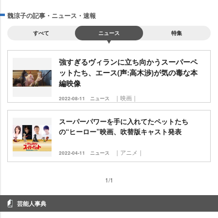
魏涼子の記事・ニュース・速報
すべて
ニュース
特集
強すぎるヴィランに立ち向かうスーパーペ
ットたち、エース(声:高木渉)が気の毒な本
編映像
｜映画｜
2022-08-11
ニュース
スーパーパワーを手に入れてたペットたち
の“ヒーロー”映画、吹替版キャスト発表
｜アニメ｜
2022-04-11
ニュース
1/1
芸能人事典