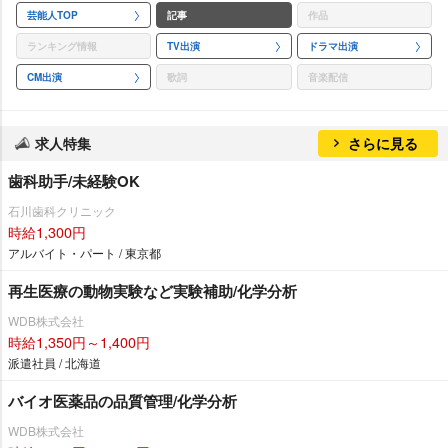
芸能人TOP
記事
作品
ランキング情報
TV出演
ドラマ出演
CM出演
歌詞
音楽配信
求人特集
さらに見る
歯科助手/未経験OK
石川歯科クリニック
時給1,300円
アルバイト・パート / 東京都
再生医療の動物実験など実験補助/化学分析
WDB株式会社
時給1,350円～1,400円
派遣社員 / 北海道
バイオ医薬品の品質管理/化学分析
WDB株式会社