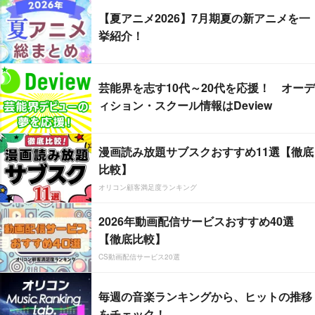
【夏アニメ2026】7月期夏の新アニメを一
挙紹介！
芸能界を志す10代～20代を応援！ オーデ
ィション・スクール情報はDeview
漫画読み放題サブスクおすすめ11選【徹底
比較】
オリコン顧客満足度ランキング
2026年動画配信サービスおすすめ40選
【徹底比較】
CS動画配信サービス20選
毎週の音楽ランキングから、ヒットの推移
をチェック！