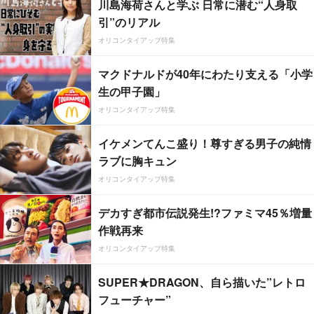
川島海荷さんと学ぶ 日常に潜む“人身取
引”のリアル
オリコンタイアップ特集
マクドナルドが40年にわたり支える「小学
生の甲子園」
オリコンタイアップ特集
イケメンてんこ盛り！尊すぎる男子の純情
ラブに胸キュン
オリコンタイアップ特集
デカすぎ都市伝説発生!?ファミマ45％増量
作戦再来
オリコンタイアップ特集
SUPER★DRAGON、自ら描いた”レトロ
フューチャー”