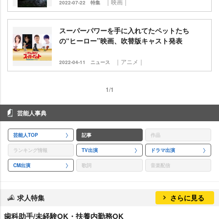
｜映画｜
2022-07-22
特集
スーパーパワーを手に入れてたペットたち
の“ヒーロー”映画、吹替版キャスト発表
｜アニメ｜
2022-04-11
ニュース
1/1
芸能人事典
芸能人TOP
記事
作品
ランキング情報
TV出演
ドラマ出演
CM出演
歌詞
音楽配信
求人特集
さらに見る
歯科助手/未経験OK・扶養内勤務OK