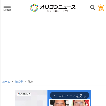
ホーム
魏涼子
記事
このニュースを見る
arrow_forward_ios