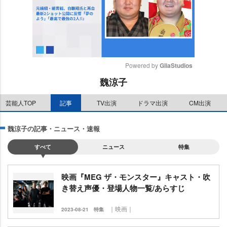
Powered by 
GliaStudios
魏涼子
M
u
芸能人TOP
記事
TV出演
ドラマ出演
CM出演
t
e
魏涼子の記事・ニュース・速報
すべて
ニュース
特集
映画『MEG ザ・モンスター』キャスト・吹
き替え声優・登場人物一覧/あらすじ
｜映画｜
2023-08-21
特集